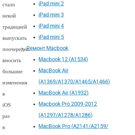
iPad mini 2
стало
iPad mini 3
некой
iPad mini 4
традицией
iPad mini 5
выпускать
Ремонт Macbook
поочередно
Macbook 12 (А1534)
вносить
MacBook Air
большие
(A1369/A1370/A1465/A1466)
изменения
MacBook Air (A1932)
в
Macbook Pro 2009-2012
iOS
(A1297/A1278/A1286)
раз
MacBook Pro (А2141/А2159/
в