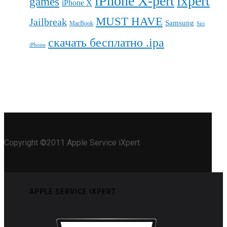
iPhone X-pert
ixpert
games
iPhone X
MUST HAVE
Jailbreak
Samsung
MacBook
Siri
скачать бесплатно .ipa
iPhone
Copyright ©2011 Apple Service iXpert
APPLE SERVICE IXPERT