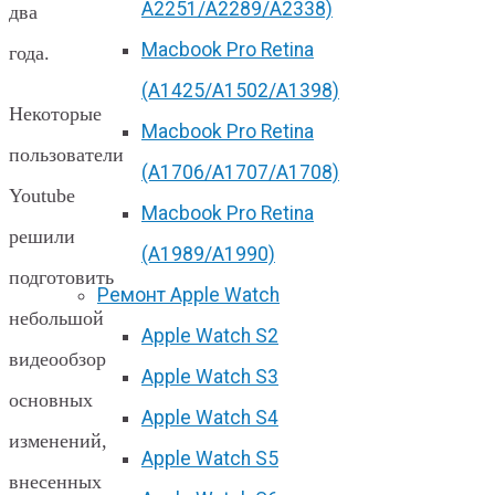
А2251/A2289/A2338)
два
Macbook Pro Retina
года.
(А1425/A1502/A1398)
Некоторые
Macbook Pro Retina
пользователи
(А1706/A1707/A1708)
Youtube
Macbook Pro Retina
решили
(А1989/A1990)
подготовить
Ремонт Apple Watch
небольшой
Apple Watch S2
видеообзор
Apple Watch S3
основных
Apple Watch S4
изменений,
Apple Watch S5
внесенных