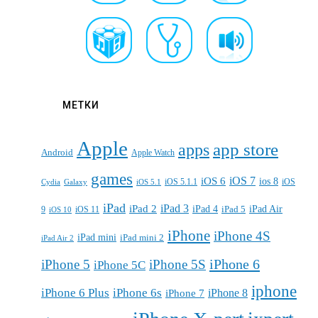
МЕТКИ
Apple
apps
app store
Android
Apple Watch
games
iOS 7
iOS 6
ios 8
iOS 5.1.1
iOS
Cydia
Galaxy
iOS 5.1
iPad
iPad 3
iPad 2
iPad 4
iPad 5
iPad Air
9
iOS 11
iOS 10
iPhone
iPhone 4S
iPad mini
iPad mini 2
iPad Air 2
iPhone 6
iPhone 5
iPhone 5S
iPhone 5C
iphone
iPhone 6 Plus
iPhone 6s
iPhone 7
iPhone 8