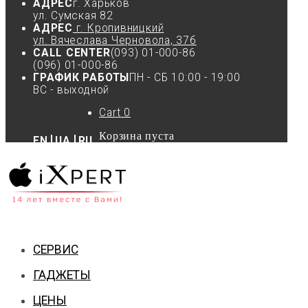
АДРЕС
г. Харьков
ул. Сумская 82
АДРЕС
г. Кропивницкий
ул. Вячеслава Черновола, 37б
CALL CENTER
(093) 01-000-86
(096) 01-000-86
ГРАФИК РАБОТЫ
ПН - СБ 10:00 - 19:00
ВС - выходной
Cart
0
Корзина пуста
EN
UA
RU
СЕРВИС
ГАДЖЕТЫ
ЦЕНЫ