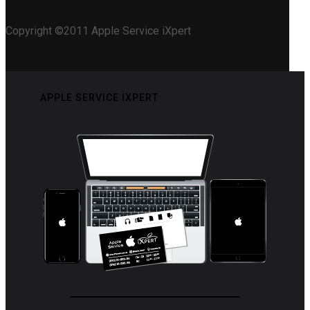
Copyright ©2011 Apple Service iXpert
APPLE SERVICE IXPERT