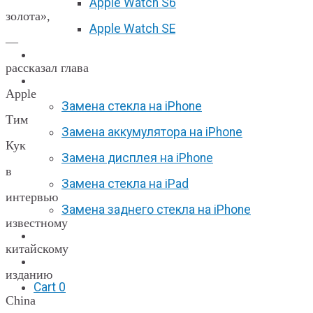
Apple Watch S6
золота»,
Apple Watch SE
—
Отзывы
рассказал глава
Акции
Apple
Замена стекла на iPhone
Тим
Замена аккумулятора на iPhone
Кук
Замена дисплея на iPhone
в
Замена стекла на iPad
интервью
Замена заднего стекла на iPhone
известному
Вакансии
китайскому
F.A.Q
изданию
Cart
0
China