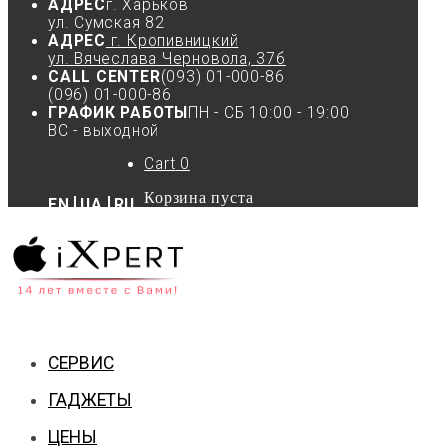
АДРЕС
г. Харьков
ул. Сумская 82
АДРЕС
г. Кропивницкий
ул. Вячеслава Черновола, 37б
CALL CENTER
(093) 01-000-86
(096) 01-000-86
ГРАФИК РАБОТЫ
ПН - СБ 10:00 - 19:00
ВС - выходной
Cart
0
Корзина пуста
EN
UA
RU
СЕРВИС
ГАДЖЕТЫ
ЦЕНЫ