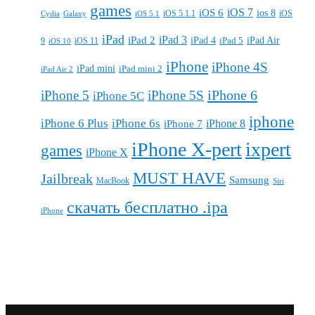
games
iOS 7
iOS 6
ios 8
iOS 5.1.1
iOS
Cydia
Galaxy
iOS 5.1
iPad
iPad 3
iPad 2
iPad 4
iPad 5
iPad Air
9
iOS 11
iOS 10
iPhone
iPhone 4S
iPad mini
iPad mini 2
iPad Air 2
iPhone 6
iPhone 5
iPhone 5S
iPhone 5C
iphone
iPhone 6 Plus
iPhone 6s
iPhone 7
iPhone 8
iPhone X-pert
ixpert
games
iPhone X
MUST HAVE
Jailbreak
Samsung
MacBook
Siri
скачать бесплатно .ipa
iPhone