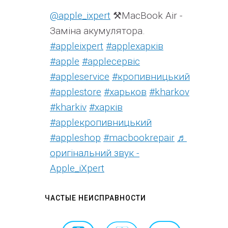
@apple_ixpert
⚒️MacBook Air -
Заміна акумулятора.
#appleixpert
#аррleхарків
#apple
#аррleсервіс
#appleservice
#кропивницький
#applestore
#харьков
#kharkov
#kharkiv
#харків
#appleкропивницький
#appleshop
#macbookrepair
♬
оригінальний звук -
Apple_iXpert
ЧАСТЫЕ НЕИСПРАВНОСТИ