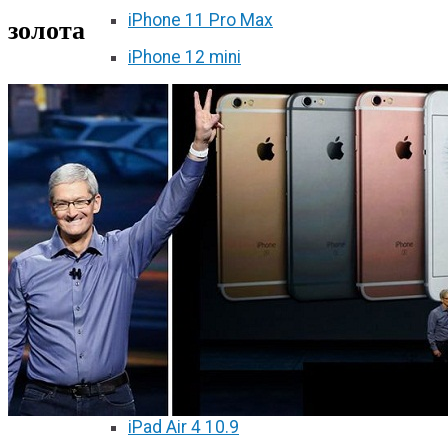
iPhone 11 Pro Max
золота
iPhone 12 mini
iPhone 12
iPhone 12 Pro
iPhone 12 Pro Max
Ремонт iPad
iPad 2
iPad 3/4
iPad Air
iPad Air 2
iPad Air 3 10.5
iPad Air 4 10.9