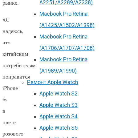
А2251/A2289/A2338)
рынке.
Macbook Pro Retina
«Я
(А1425/A1502/A1398)
надеюсь,
Macbook Pro Retina
что
(А1706/A1707/A1708)
китайским
Macbook Pro Retina
потребителям
(А1989/A1990)
понравится
Ремонт Apple Watch
iPhone
Apple Watch S2
6s
Apple Watch S3
в
Apple Watch S4
цвете
Apple Watch S5
розового