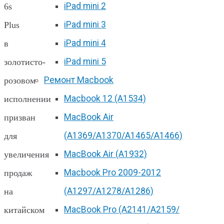
iPad mini 2
6s
iPad mini 3
Plus
iPad mini 4
в
iPad mini 5
золотисто-
Ремонт Macbook
розовом
Macbook 12 (А1534)
исполнении
MacBook Air
призван
(A1369/A1370/A1465/A1466)
для
MacBook Air (A1932)
увеличения
Macbook Pro 2009-2012
продаж
(A1297/A1278/A1286)
на
MacBook Pro (А2141/А2159/
китайском