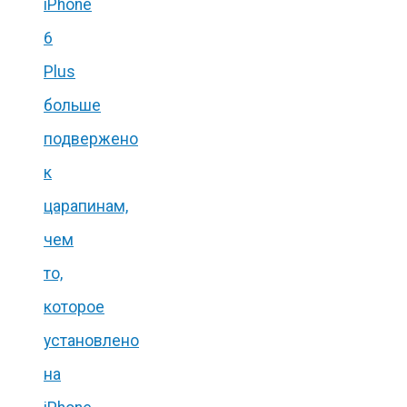
iPhone
6
Plus
больше
подвержено
к
царапинам,
чем
то,
которое
установлено
на