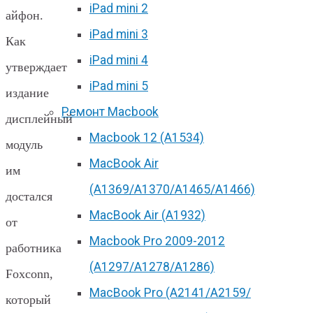
iPad mini 2
айфон.
iPad mini 3
Как
iPad mini 4
утверждает
iPad mini 5
издание
Ремонт Macbook
дисплейный
Macbook 12 (А1534)
модуль
MacBook Air
им
(A1369/A1370/A1465/A1466)
достался
MacBook Air (A1932)
от
Macbook Pro 2009-2012
работника
(A1297/A1278/A1286)
Foxconn,
MacBook Pro (А2141/А2159/
который