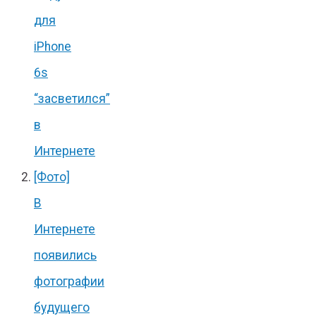
для
iPhone
6s
“засветился”
в
Интернете
[Фото]
В
Интернете
появились
фотографии
будущего