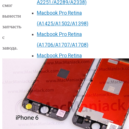
А2251/A2289/A2338)
смог
Macbook Pro Retina
вынести
(А1425/A1502/A1398)
запчасть
Macbook Pro Retina
с
(А1706/A1707/A1708)
завода.
Macbook Pro Retina
(А1989/A1990)
Ремонт Apple Watch
Apple Watch S2
Apple Watch S3
Apple Watch S4
Apple Watch S5