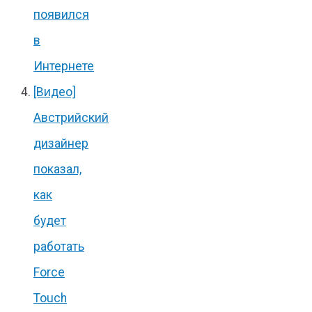
появился
в
Интернете
[Видео]
Австрийский
дизайнер
показал,
как
будет
работать
Force
Touch