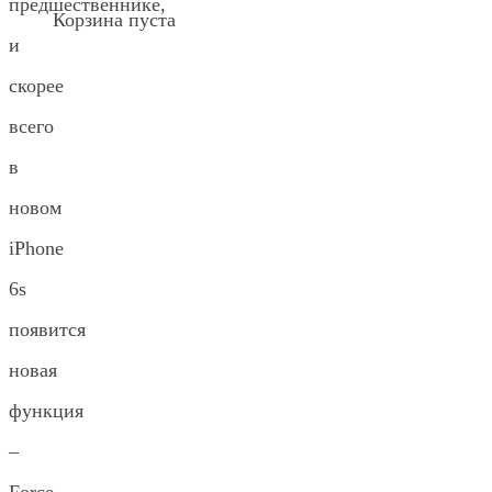
предшественнике,
Корзина пуста
и
скорее
всего
в
новом
iPhone
6s
появится
новая
функция
–
Force