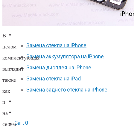
Apple Watch S6
Apple Watch SE
Отзывы
Акции
В
Замена стекла на iPhone
целом
Замена аккумулятора на iPhone
комплектующая
Замена дисплея на iPhone
выглядит
Замена стекла на iPad
также
Замена заднего стекла на iPhone
как
Вакансии
и
F.A.Q
на
Cart
0
своём