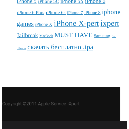
iPhone 6
iPhone 5
iPhone 5S
iPhone 5C
iphone
iPhone 6 Plus
iPhone 6s
iPhone 7
iPhone 8
iPhone X-pert
ixpert
games
iPhone X
MUST HAVE
Jailbreak
Samsung
MacBook
Siri
скачать бесплатно .ipa
iPhone
Copyright ©2011 Apple Service iXpert