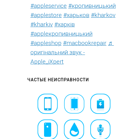
#appleservice
#кропивницький
#applestore
#харьков
#kharkov
#kharkiv
#харків
#appleкропивницький
#appleshop
#macbookrepair
♬
оригінальний звук -
Apple_iXpert
ЧАСТЫЕ НЕИСПРАВНОСТИ