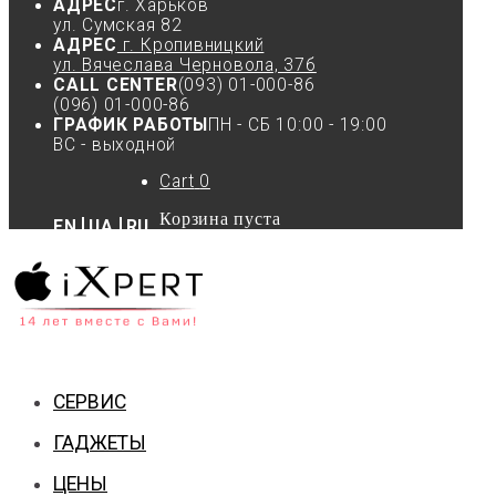
АДРЕС
г. Харьков
ул. Сумская 82
АДРЕС
г. Кропивницкий
ул. Вячеслава Черновола, 37б
CALL CENTER
(093) 01-000-86
(096) 01-000-86
ГРАФИК РАБОТЫ
ПН - СБ 10:00 - 19:00
ВС - выходной
Cart
0
Корзина пуста
EN
UA
RU
СЕРВИС
ГАДЖЕТЫ
ЦЕНЫ