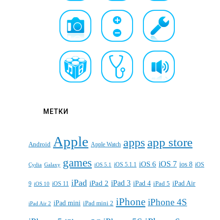
МЕТКИ
Apple
apps
app store
Android
Apple Watch
games
iOS 7
iOS 6
ios 8
iOS 5.1.1
iOS
Cydia
Galaxy
iOS 5.1
iPad
iPad 3
iPad 2
iPad 4
iPad 5
iPad Air
9
iOS 11
iOS 10
iPhone
iPhone 4S
iPad mini
iPad mini 2
iPad Air 2