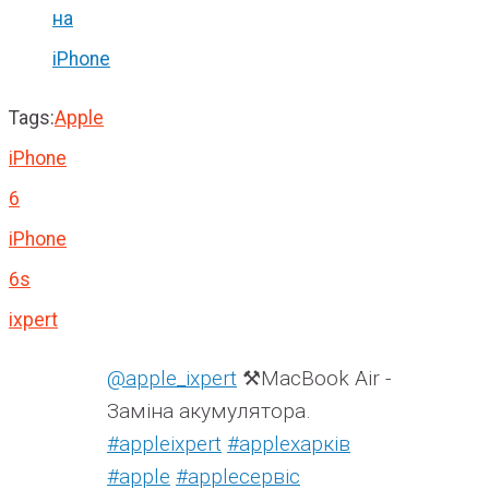
на
iPhone
Tags:
Apple
iPhone
6
iPhone
6s
ixpert
@apple_ixpert
⚒️MacBook Air -
Заміна акумулятора.
#appleixpert
#аррleхарків
#apple
#аррleсервіс