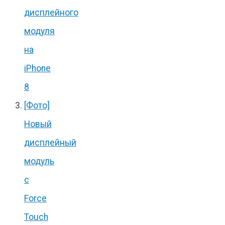
дисплейного
модуля
на
iPhone
8
[Фото]
Новый
дисплейный
модуль
с
Force
Touch