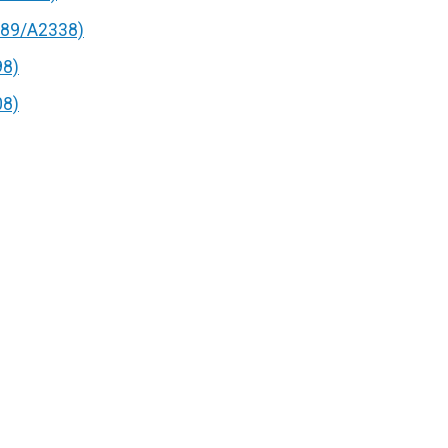
89/A2338)
98)
08)