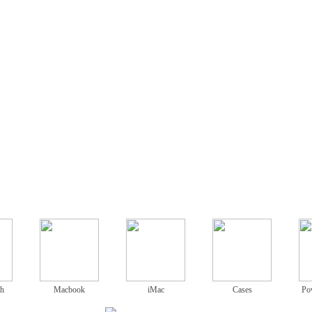
ch
Macbook
iMac
Cases
Po