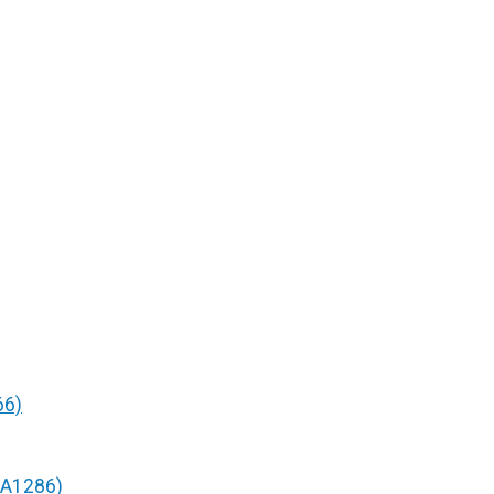
66)
/A1286)