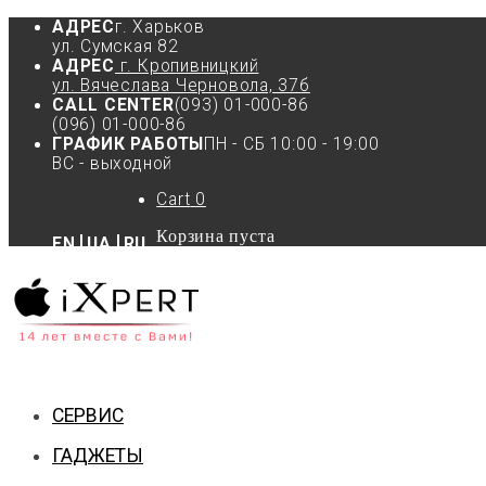
АДРЕС
г. Харьков
ул. Сумская 82
АДРЕС
г. Кропивницкий
ул. Вячеслава Черновола, 37б
CALL CENTER
(093) 01-000-86
(096) 01-000-86
ГРАФИК РАБОТЫ
ПН - СБ 10:00 - 19:00
ВС - выходной
Cart
0
Корзина пуста
EN
UA
RU
СЕРВИС
ГАДЖЕТЫ