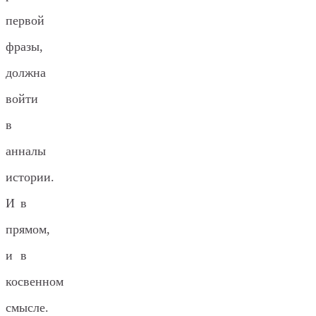
первой
фразы,
должна
войти
в
анналы
истории.
И в
прямом,
и в
косвенном
смысле.