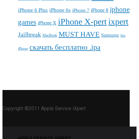
iphone
iPhone 6 Plus
iPhone 6s
iPhone 7
iPhone 8
iPhone X-pert
ixpert
games
iPhone X
MUST HAVE
Jailbreak
Samsung
MacBook
Siri
скачать бесплатно .ipa
iPhone
Copyright ©2011 Apple Service iXpert
APPLE SERVICE IXPERT