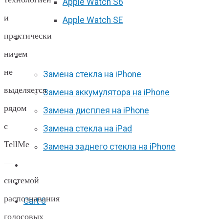
Apple Watch S6
и
Apple Watch SE
практически
Отзывы
ничем
Акции
не
Замена стекла на iPhone
выделяется
Замена аккумулятора на iPhone
рядом
Замена дисплея на iPhone
с
Замена стекла на iPad
TellMe
Замена заднего стекла на iPhone
—
Вакансии
системой
F.A.Q
распознавания
Cart
0
голосовых