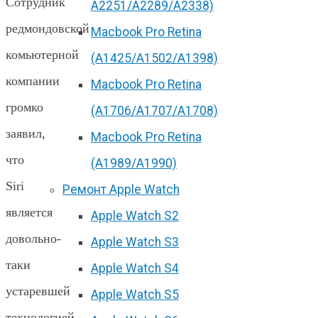
Сотрудник
А2251/A2289/A2338)
редмондовской
Macbook Pro Retina
комьютерной
(А1425/A1502/A1398)
компании
Macbook Pro Retina
громко
(А1706/A1707/A1708)
заявил,
Macbook Pro Retina
что
(А1989/A1990)
Siri
Ремонт Apple Watch
является
Apple Watch S2
довольно-
Apple Watch S3
таки
Apple Watch S4
устаревшей
Apple Watch S5
технологией