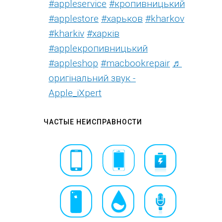
#appleservice
#кропивницький
#applestore
#харьков
#kharkov
#kharkiv
#харків
#appleкропивницький
#appleshop
#macbookrepair
♬
оригінальний звук -
Apple_iXpert
ЧАСТЫЕ НЕИСПРАВНОСТИ