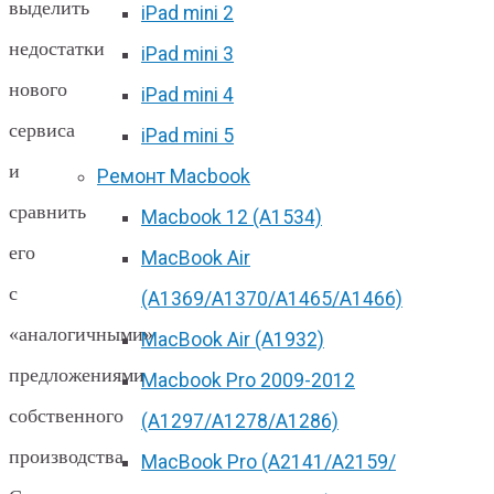
выделить
iPad mini 2
недостатки
iPad mini 3
нового
iPad mini 4
сервиса
iPad mini 5
и
Ремонт Macbook
сравнить
Macbook 12 (А1534)
его
MacBook Air
с
(A1369/A1370/A1465/A1466)
«аналогичными»
MacBook Air (A1932)
предложениями
Macbook Pro 2009-2012
собственного
(A1297/A1278/A1286)
производства.
MacBook Pro (А2141/А2159/