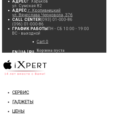
АДРЕС
г. Харьков
ул. Сумская 82
АДРЕС
г. Кропивницкий
ул. Вячеслава Черновола, 37б
CALL CENTER
(093) 01-000-86
(096) 01-000-86
ГРАФИК РАБОТЫ
ПН - СБ 10:00 - 19:00
ВС - выходной
Cart
0
Корзина пуста
EN
UA
RU
СЕРВИС
ГАДЖЕТЫ
ЦЕНЫ