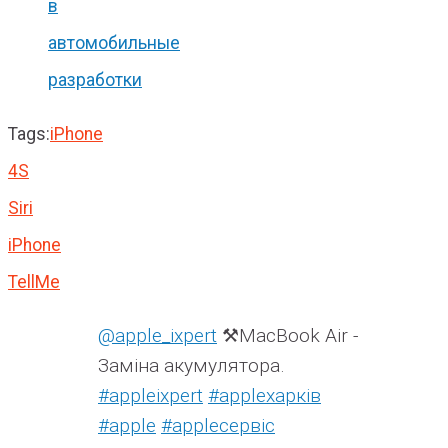
в
автомобильные
разработки
Tags:
iPhone
4S
Siri
iPhone
TellMe
@apple_ixpert
⚒️MacBook Air -
Заміна акумулятора.
#appleixpert
#аррleхарків
#apple
#аррleсервіс