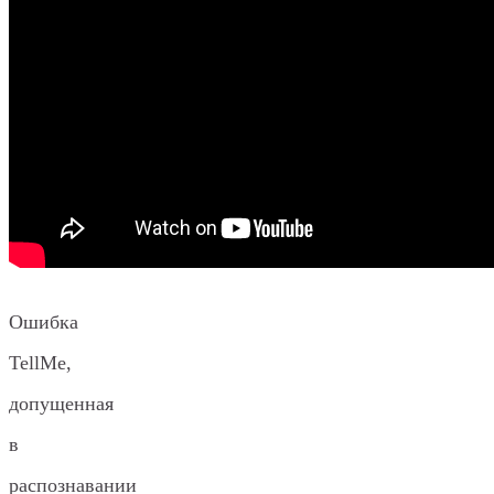
Ошибка
TellMe,
допущенная
в
распознавании