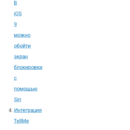
В
iOS
9
можно
обойти
экран
блокировки
с
помощью
Siri
Интеграция
TellMe