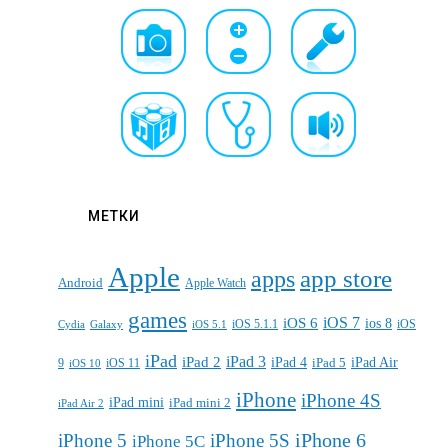
МЕТКИ
Apple
apps
app store
Android
Apple Watch
games
iOS 7
iOS 6
ios 8
iOS 5.1.1
iOS
Cydia
Galaxy
iOS 5.1
iPad
iPad 3
iPad 2
iPad 4
iPad 5
iPad Air
9
iOS 11
iOS 10
iPhone
iPhone 4S
iPad mini
iPad mini 2
iPad Air 2
iPhone 6
iPhone 5
iPhone 5S
iPhone 5C