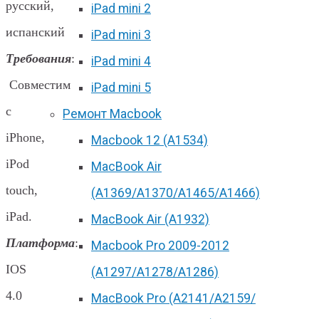
русский,
iPad mini 2
испанский
iPad mini 3
Требования
:
iPad mini 4
Совместим
iPad mini 5
с
Ремонт Macbook
iPhone,
Macbook 12 (А1534)
iPod
MacBook Air
touch,
(A1369/A1370/A1465/A1466)
iPad.
MacBook Air (A1932)
Платформа
:
Macbook Pro 2009-2012
IOS
(A1297/A1278/A1286)
4.0
MacBook Pro (А2141/А2159/