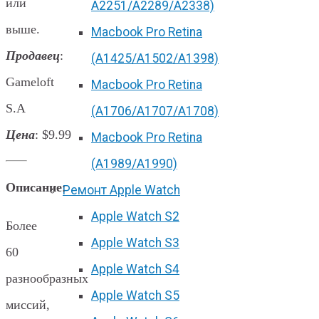
или
А2251/A2289/A2338)
выше.
Macbook Pro Retina
Продавец
:
(А1425/A1502/A1398)
Gameloft
Macbook Pro Retina
S.A
(А1706/A1707/A1708)
Цена
: $9.99
Macbook Pro Retina
(А1989/A1990)
Описание
:
Ремонт Apple Watch
Apple Watch S2
Более
Apple Watch S3
60
Apple Watch S4
разнообразных
Apple Watch S5
миссий,