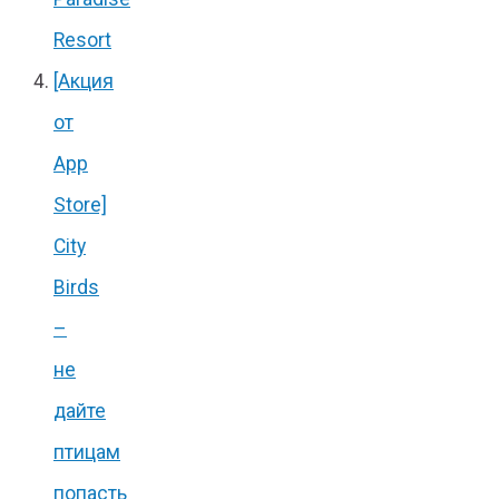
Resort
[Акция
от
App
Store]
City
Birds
–
не
дайте
птицам
попасть