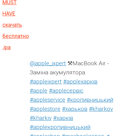
MUST
HAVE
скачать
бесплатно
.ipa
@apple_ixpert
⚒️MacBook Air -
Заміна акумулятора.
#appleixpert
#аррleхарків
#apple
#аррleсервіс
#appleservice
#кропивницький
#applestore
#харьков
#kharkov
#kharkiv
#харків
#appleкропивницький