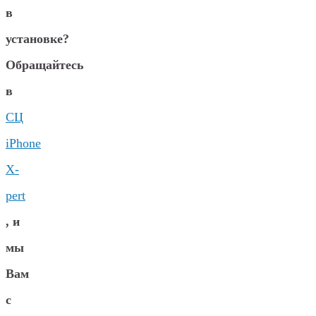
в
установке?
Обращайтесь
в
СЦ
iPhone
X-
pert
, и
мы
Вам
с