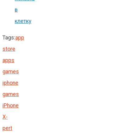
в
клетку
Tags:
app
store
apps
games
iphone
games
iPhone
X-
pert