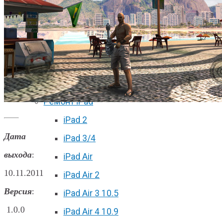
iPhone 11 Pro Max
iPhone 12 mini
iPhone 12
iPhone 12 Pro
iPhone 12 Pro Max
Ремонт iPad
iPad 2
Дата
iPad 3/4
выхода
:
iPad Air
10.11.2011
iPad Air 2
Версия
:
iPad Air 3 10.5
1.0.0
iPad Air 4 10.9