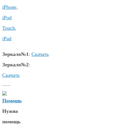
iPhone,
iPod
Touch,
iPad
Зеркало№1
:
Скачать
Зеркало№2
:
Скачать
Нужна
помощь