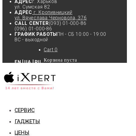
АДРЕС
г. Харьков
ул. Сумская 82
АДРЕС
г. Кропивницкий
ул. Вячеслава Черновола, 37б
CALL CENTER
(093) 01-000-86
(096) 01-000-86
ГРАФИК РАБОТЫ
ПН - СБ 10:00 - 19:00
ВС - выходной
Cart
0
Корзина пуста
EN
UA
RU
СЕРВИС
ГАДЖЕТЫ
ЦЕНЫ