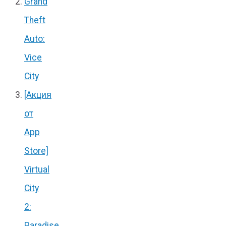
Grand
Theft
Auto:
Vice
City
[Акция
от
App
Store]
Virtual
City
2:
Paradise