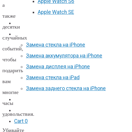
Apple Watch S6
а
Apple Watch SE
также
Отзывы
десятки
Акции
случайных
Замена стекла на iPhone
событий,
Замена аккумулятора на iPhone
чтобы
Замена дисплея на iPhone
подарить
Замена стекла на iPad
вам
Замена заднего стекла на iPhone
многие
Вакансии
часы
F.A.Q
удовольствия.
Cart
0
Убивайте