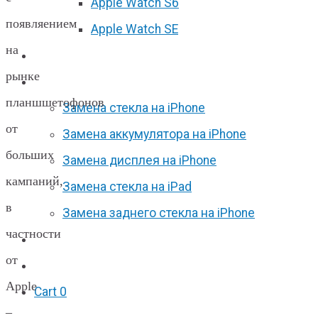
Apple Watch S6
появляением
Apple Watch SE
на
Отзывы
рынке
Акции
планшшетофонов
Замена стекла на iPhone
от
Замена аккумулятора на iPhone
больших
Замена дисплея на iPhone
кампаний,
Замена стекла на iPad
в
Замена заднего стекла на iPhone
частности
Вакансии
от
F.A.Q
Apple
Cart
0
–