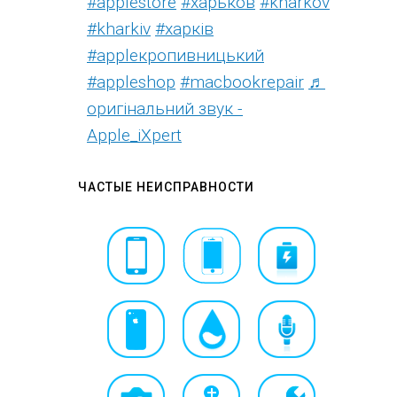
#applestore
#харьков
#kharkov
#kharkiv
#харків
#appleкропивницький
#appleshop
#macbookrepair
♬
оригінальний звук -
Apple_iXpert
ЧАСТЫЕ НЕИСПРАВНОСТИ