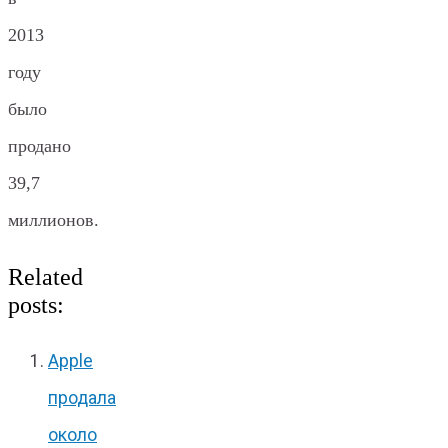
2013
году
было
продано
39,7
миллионов.
Related
posts:
Apple
продала
около