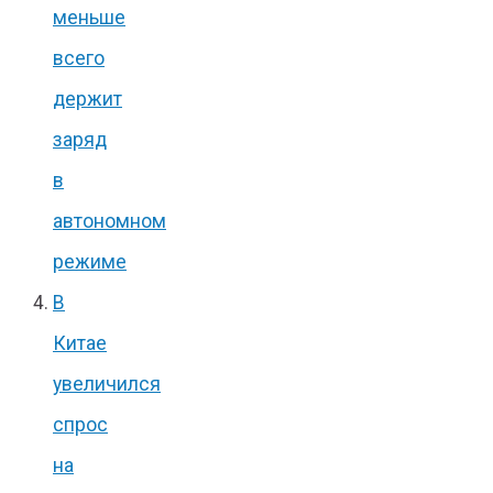
меньше
всего
держит
заряд
в
автономном
режиме
В
Китае
увеличился
спрос
на