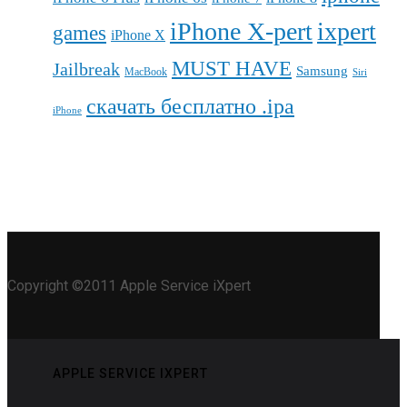
iPhone X-pert
ixpert
games
iPhone X
MUST HAVE
Jailbreak
Samsung
MacBook
Siri
скачать бесплатно .ipa
iPhone
Copyright ©2011 Apple Service iXpert
APPLE SERVICE IXPERT