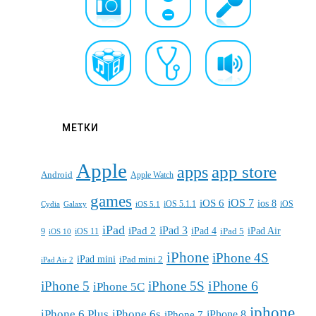
МЕТКИ
Apple
apps
app store
Android
Apple Watch
games
iOS 7
iOS 6
ios 8
iOS 5.1.1
iOS
Cydia
Galaxy
iOS 5.1
iPad
iPad 3
iPad 2
iPad 4
iPad 5
iPad Air
9
iOS 11
iOS 10
iPhone
iPhone 4S
iPad mini
iPad mini 2
iPad Air 2
iPhone 6
iPhone 5
iPhone 5S
iPhone 5C
iphone
iPhone 6 Plus
iPhone 6s
iPhone 7
iPhone 8