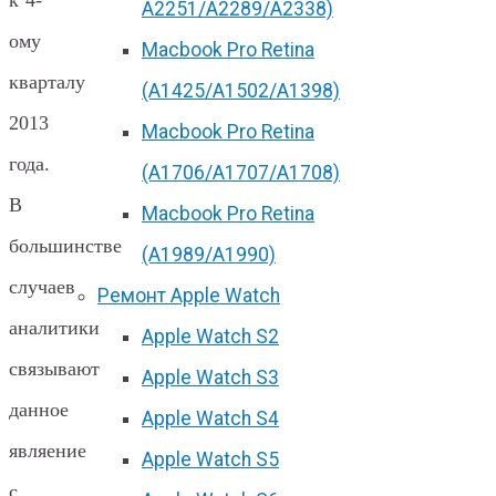
к 4-
А2251/A2289/A2338)
ому
Macbook Pro Retina
кварталу
(А1425/A1502/A1398)
2013
Macbook Pro Retina
года.
(А1706/A1707/A1708)
В
Macbook Pro Retina
большинстве
(А1989/A1990)
случаев
Ремонт Apple Watch
аналитики
Apple Watch S2
связывают
Apple Watch S3
данное
Apple Watch S4
являение
Apple Watch S5
с