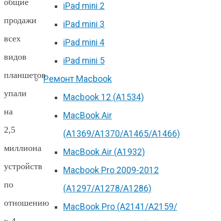
общие
iPad mini 2
продажи
iPad mini 3
всех
iPad mini 4
видов
iPad mini 5
планшетов
Ремонт Macbook
упали
Macbook 12 (А1534)
на
MacBook Air
2,5
(A1369/A1370/A1465/A1466)
миллиона
MacBook Air (A1932)
устройств
Macbook Pro 2009-2012
по
(A1297/A1278/A1286)
отношению
MacBook Pro (А2141/А2159/