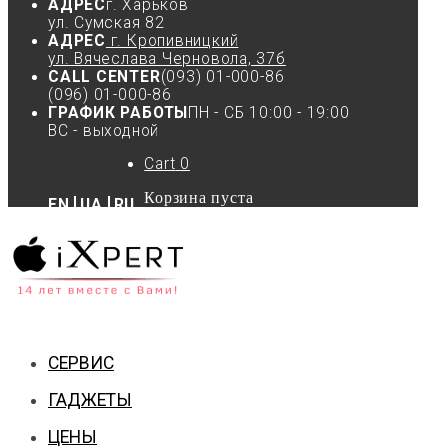
АДРЕС
г. Харьков
ул. Сумская 82
АДРЕС
г. Кропивницкий
ул. Вячеслава Черновола, 37б
CALL CENTER
(093) 01-000-86
(096) 01-000-86
ГРАФИК РАБОТЫ
ПН - СБ 10:00 - 19:00
ВС - выходной
Cart
0
Корзина пуста
EN
UA
RU
СЕРВИС
ГАДЖЕТЫ
ЦЕНЫ