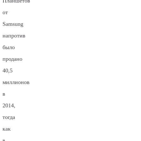
Планшетов
от
Samsung
напротив
было
продано
40,5
миллионов
в
2014,
тогда
как
в