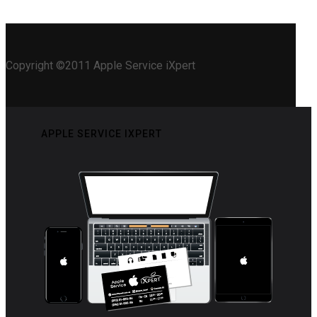
Copyright ©2011 Apple Service iXpert
APPLE SERVICE IXPERT