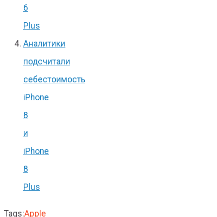
6
Plus
Аналитики
подсчитали
себестоимость
iPhone
8
и
iPhone
8
Plus
Tags:
Apple