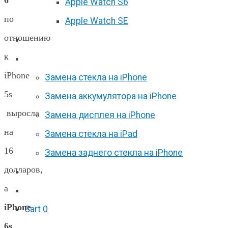
6
Apple Watch S6
по
Apple Watch SE
отношению
Отзывы
к
Акции
iPhone
Замена стекла на iPhone
5s
Замена аккумулятора на iPhone
выросла
Замена дисплея на iPhone
на
Замена стекла на iPad
16
Замена заднего стекла на iPhone
долларов,
Вакансии
а
F.A.Q
iPhone
Cart
0
6s