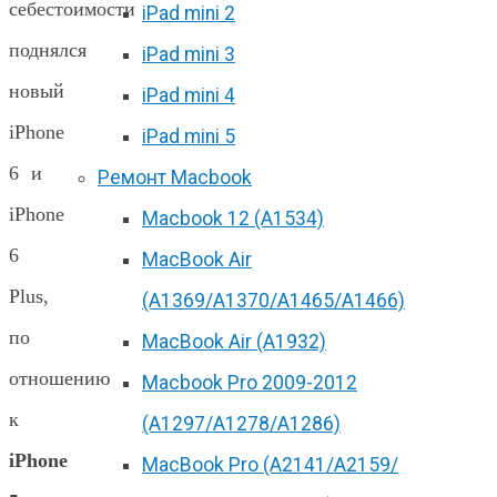
себестоимости
iPad mini 2
поднялся
iPad mini 3
новый
iPad mini 4
iPhone
iPad mini 5
6 и
Ремонт Macbook
iPhone
Macbook 12 (А1534)
6
MacBook Air
Plus,
(A1369/A1370/A1465/A1466)
по
MacBook Air (A1932)
отношению
Macbook Pro 2009-2012
к
(A1297/A1278/A1286)
iPhone
MacBook Pro (А2141/А2159/