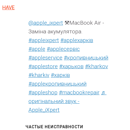
HAVE
@apple_ixpert
⚒️MacBook Air -
Заміна акумулятора.
#appleixpert
#аррleхарків
#apple
#аррleсервіс
#appleservice
#кропивницький
#applestore
#харьков
#kharkov
#kharkiv
#харків
#appleкропивницький
#appleshop
#macbookrepair
♬
оригінальний звук -
Apple_iXpert
ЧАСТЫЕ НЕИСПРАВНОСТИ