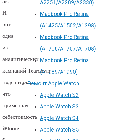
5s
.
А2251/A2289/A2338)
И
Macbook Pro Retina
вот
(А1425/A1502/A1398)
одна
Macbook Pro Retina
из
(А1706/A1707/A1708)
аналитических
Macbook Pro Retina
кампаний Teardown
(А1989/A1990)
подсчитала,
Ремонт Apple Watch
что
Apple Watch S2
примерная
Apple Watch S3
себестоимость
Apple Watch S4
iPhone
Apple Watch S5