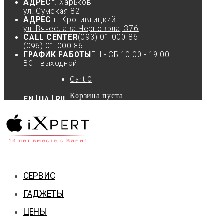
АДРЕС
г. Харьков
ул. Сумская 82
АДРЕС
г. Кропивницкий
ул. Вячеслава Черновола, 37б
CALL CENTER
(093) 01-000-86
(096) 01-000-86
ГРАФИК РАБОТЫ
ПН - СБ 10:00 - 19:00
ВС - выходной
Cart
0
Корзина пуста
EN
UA
RU
СЕРВИС
ГАДЖЕТЫ
ЦЕНЫ