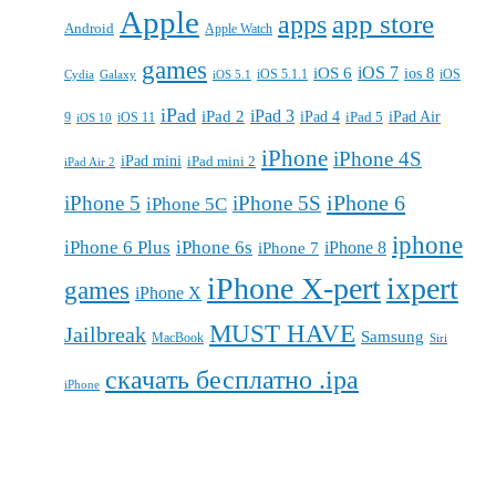
Apple
apps
app store
Android
Apple Watch
games
iOS 7
iOS 6
ios 8
iOS 5.1.1
iOS
Cydia
Galaxy
iOS 5.1
iPad
iPad 3
iPad 2
iPad 4
iPad 5
iPad Air
9
iOS 11
iOS 10
iPhone
iPhone 4S
iPad mini
iPad mini 2
iPad Air 2
iPhone 6
iPhone 5
iPhone 5S
iPhone 5C
iphone
iPhone 6 Plus
iPhone 6s
iPhone 7
iPhone 8
iPhone X-pert
ixpert
games
iPhone X
MUST HAVE
Jailbreak
Samsung
MacBook
Siri
скачать бесплатно .ipa
iPhone