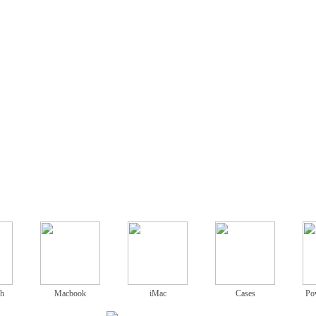
ch
Macbook
iMac
Cases
Po