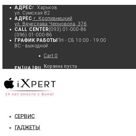
АДРЕС
г. Харьков
ул. Сумская 82
АДРЕС
г. Кропивницкий
ул. Вячеслава Черновола, 37б
CALL CENTER
(093) 01-000-86
(096) 01-000-86
ГРАФИК РАБОТЫ
ПН - СБ 10:00 - 19:00
ВС - выходной
Cart
0
Корзина пуста
EN
UA
RU
СЕРВИС
ГАДЖЕТЫ