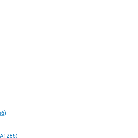
66)
/A1286)