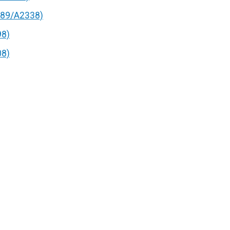
89/A2338)
98)
08)