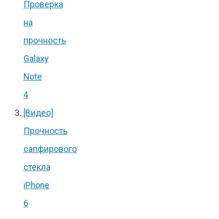
Проверка
на
прочность
Galaxy
Note
4
[Видео]
Прочность
сапфирового
стекла
iPhone
6