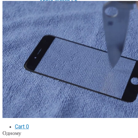
Apple Watch S6
Apple Watch SE
Отзывы
Акции
Замена стекла на iPhone
Замена аккумулятора на iPhone
Замена дисплея на iPhone
Замена стекла на iPad
Замена заднего стекла на iPhone
Вакансии
F.A.Q
Cart
0
Одному