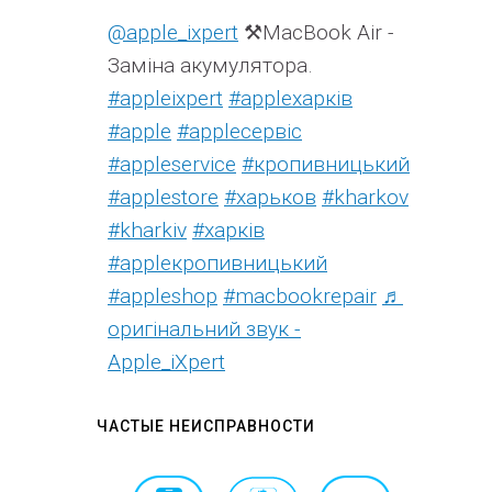
@apple_ixpert
⚒️MacBook Air -
Заміна акумулятора.
#appleixpert
#аррleхарків
#apple
#аррleсервіс
#appleservice
#кропивницький
#applestore
#харьков
#kharkov
#kharkiv
#харків
#appleкропивницький
#appleshop
#macbookrepair
♬
оригінальний звук -
Apple_iXpert
ЧАСТЫЕ НЕИСПРАВНОСТИ