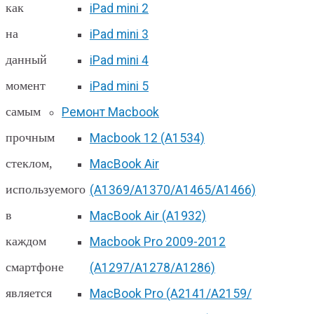
как
iPad mini 2
на
iPad mini 3
данный
iPad mini 4
момент
iPad mini 5
самым
Ремонт Macbook
прочным
Macbook 12 (А1534)
стеклом,
MacBook Air
используемого
(A1369/A1370/A1465/A1466)
в
MacBook Air (A1932)
каждом
Macbook Pro 2009-2012
смартфоне
(A1297/A1278/A1286)
является
MacBook Pro (А2141/А2159/