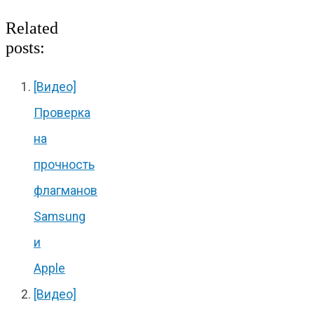
Related
posts:
[Видео]
Проверка
на
прочность
флагманов
Samsung
и
Apple
[Видео]