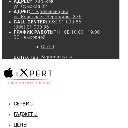
АДРЕС
г. Харьков
ул. Сумская 82
АДРЕС
г. Кропивницкий
ул. Вячеслава Черновола, 37б
CALL CENTER
(093) 01-000-86
(096) 01-000-86
ГРАФИК РАБОТЫ
ПН - СБ 10:00 - 19:00
ВС - выходной
Cart
0
Корзина пуста
EN
UA
RU
СЕРВИС
ГАДЖЕТЫ
ЦЕНЫ