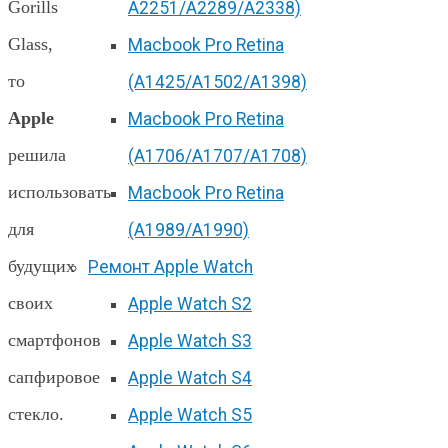
Gorills
А2251/A2289/A2338)
Glass,
Macbook Pro Retina
то
(А1425/A1502/A1398)
Apple
Macbook Pro Retina
решила
(А1706/A1707/A1708)
использовать
Macbook Pro Retina
для
(А1989/A1990)
будущих
Ремонт Apple Watch
своих
Apple Watch S2
смартфонов
Apple Watch S3
сапфировое
Apple Watch S4
стекло.
Apple Watch S5