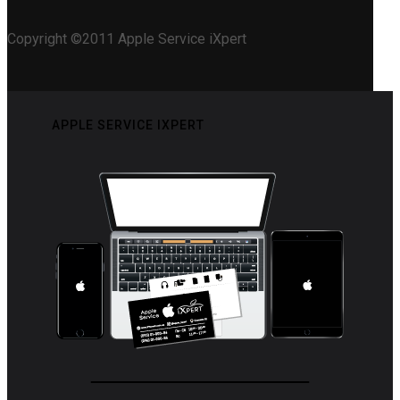
Copyright ©2011 Apple Service iXpert
APPLE SERVICE IXPERT