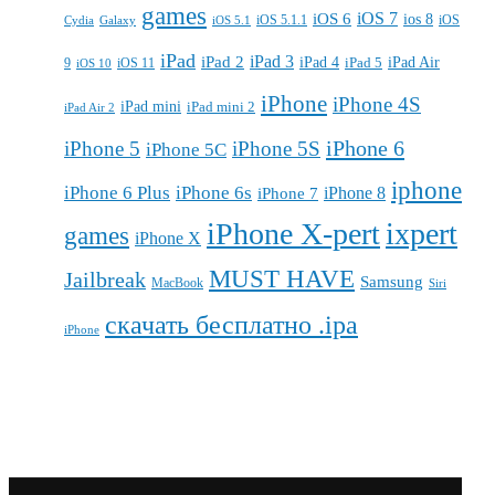
games
iOS 7
iOS 6
ios 8
iOS 5.1.1
iOS
Cydia
Galaxy
iOS 5.1
iPad
iPad 3
iPad 2
iPad 4
iPad 5
iPad Air
9
iOS 11
iOS 10
iPhone
iPhone 4S
iPad mini
iPad mini 2
iPad Air 2
iPhone 6
iPhone 5
iPhone 5S
iPhone 5C
iphone
iPhone 6 Plus
iPhone 6s
iPhone 7
iPhone 8
iPhone X-pert
ixpert
games
iPhone X
MUST HAVE
Jailbreak
Samsung
MacBook
Siri
скачать бесплатно .ipa
iPhone