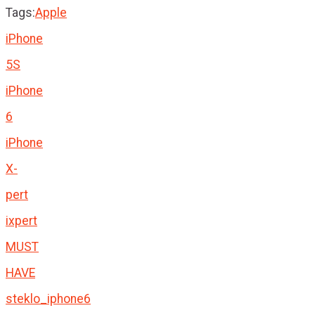
Tags:
Apple
iPhone
5S
iPhone
6
iPhone
X-
pert
ixpert
MUST
HAVE
steklo_iphone6