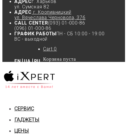
АДРЕС
г. Харьков
ул. Сумская 82
АДРЕС
г. Кропивницкий
ул. Вячеслава Черновола, 37б
CALL CENTER
(093) 01-000-86
(096) 01-000-86
ГРАФИК РАБОТЫ
ПН - СБ 10:00 - 19:00
ВС - выходной
Cart
0
Корзина пуста
EN
UA
RU
СЕРВИС
ГАДЖЕТЫ
ЦЕНЫ