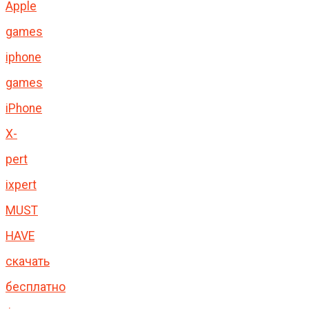
Apple
games
iphone
games
iPhone
X-
pert
ixpert
MUST
HAVE
скачать
бесплатно