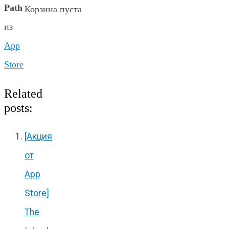
Path
Корзина пуста
из
App
Store
Related
posts:
[Акция
от
App
Store]
The