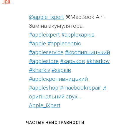
.ipa
@apple_ixpert
⚒️MacBook Air -
Заміна акумулятора.
#appleixpert
#аррleхарків
#apple
#аррleсервіс
#appleservice
#кропивницький
#applestore
#харьков
#kharkov
#kharkiv
#харків
#appleкропивницький
#appleshop
#macbookrepair
♬
оригінальний звук -
Apple_iXpert
ЧАСТЫЕ НЕИСПРАВНОСТИ