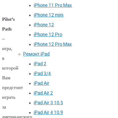
iPhone 11 Pro Max
iPhone 12 mini
Pilot’s
iPhone 12
Path
iPhone 12 Pro
–
iPhone 12 Pro Max
игра,
Ремонт iPad
в
iPad 2
которой
iPad 3/4
Вам
iPad Air
предстоит
iPad Air 2
играть
iPad Air 3 10.5
за
iPad Air 4 10.9
американского