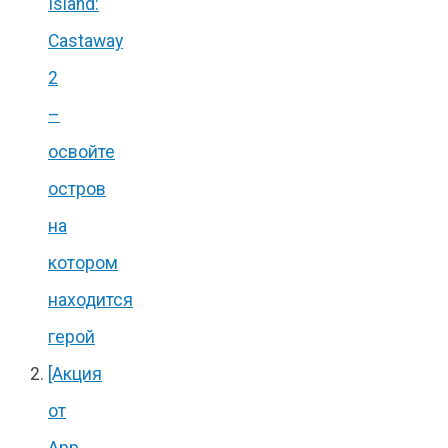
Island:
Castaway
2
–
освойте
остров
на
котором
находится
герой
[Акция
от
App