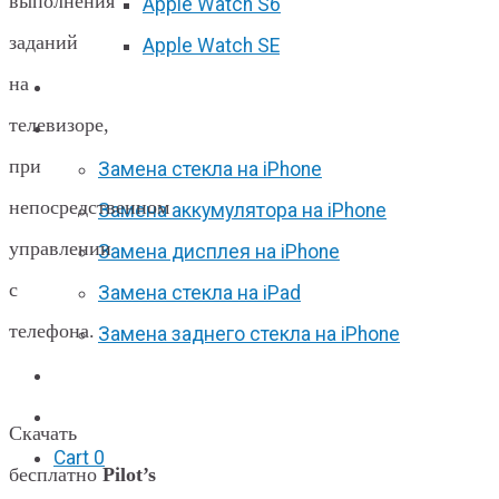
выполнения
Apple Watch S6
заданий
Apple Watch SE
на
Отзывы
телевизоре,
Акции
при
Замена стекла на iPhone
непосредственном
Замена аккумулятора на iPhone
управлении
Замена дисплея на iPhone
с
Замена стекла на iPad
телефона.
Замена заднего стекла на iPhone
Вакансии
F.A.Q
Скачать
Cart
0
бесплатно
Pilot’s