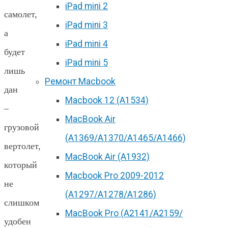
iPad mini 2
самолет,
iPad mini 3
а
iPad mini 4
будет
iPad mini 5
лишь
Ремонт Macbook
дан
Macbook 12 (А1534)
–
MacBook Air
грузовой
(A1369/A1370/A1465/A1466)
вертолет,
MacBook Air (A1932)
который
Macbook Pro 2009-2012
не
(A1297/A1278/A1286)
слишком
MacBook Pro (А2141/А2159/
удобен