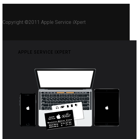
Copyright ©2011 Apple Service iXpert
APPLE SERVICE IXPERT