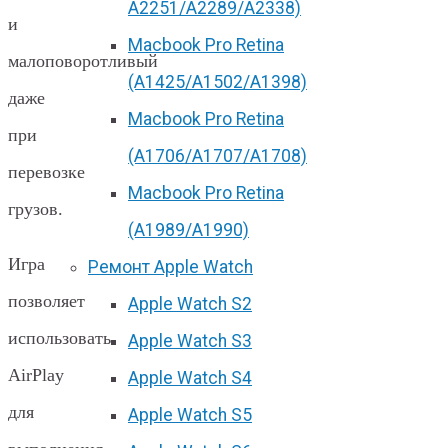
А2251/A2289/A2338)
и
Macbook Pro Retina
малоповоротливый
(А1425/A1502/A1398)
даже
Macbook Pro Retina
при
(А1706/A1707/A1708)
перевозке
Macbook Pro Retina
грузов.
(А1989/A1990)
Игра
Ремонт Apple Watch
позволяет
Apple Watch S2
использовать
Apple Watch S3
AirPlay
Apple Watch S4
для
Apple Watch S5