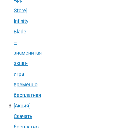
Store]
Infinity
Blade
–
знаменитая
экшн-
игра
временно
бесплатная
[Акция]
Скачать
бесплатно