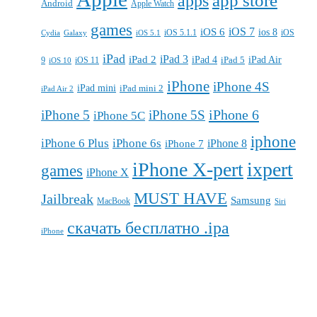
apps
app store
Android
Apple Watch
games
iOS 7
iOS 6
ios 8
iOS 5.1.1
iOS
Cydia
Galaxy
iOS 5.1
iPad
iPad 3
iPad 2
iPad 4
iPad 5
iPad Air
9
iOS 11
iOS 10
iPhone
iPhone 4S
iPad mini
iPad mini 2
iPad Air 2
iPhone 6
iPhone 5
iPhone 5S
iPhone 5C
iphone
iPhone 6 Plus
iPhone 6s
iPhone 7
iPhone 8
iPhone X-pert
ixpert
games
iPhone X
MUST HAVE
Jailbreak
Samsung
MacBook
Siri
скачать бесплатно .ipa
iPhone