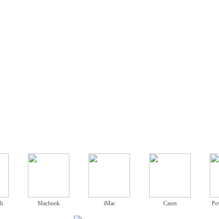
ch
Macbook
iMac
Cases
Po