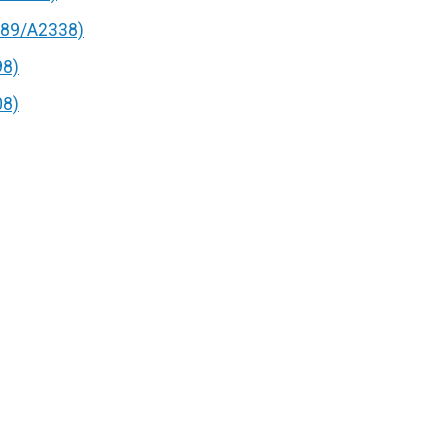
89/A2338)
98)
08)