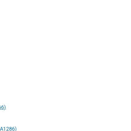
66)
/A1286)