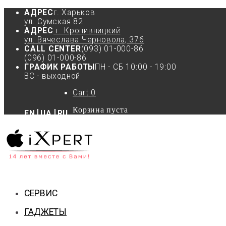
АДРЕС
г. Харьков
ул. Сумская 82
АДРЕС
г. Кропивницкий
ул. Вячеслава Черновола, 37б
CALL CENTER
(093) 01-000-86
(096) 01-000-86
ГРАФИК РАБОТЫ
ПН - СБ 10:00 - 19:00
ВС - выходной
Cart
0
Корзина пуста
EN
UA
RU
СЕРВИС
ГАДЖЕТЫ