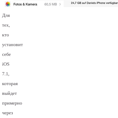
Для
тех,
кто
установит
себе
iOS
7.1,
которая
выйдет
примерно
через