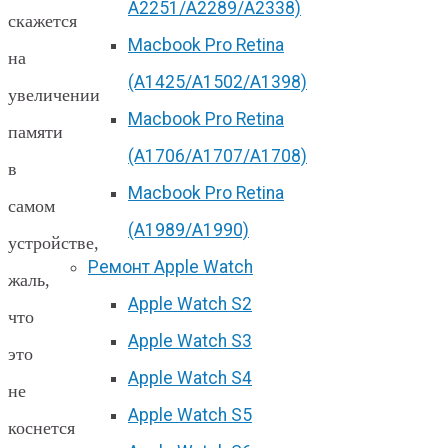
А2251/A2289/A2338)
скажется
Macbook Pro Retina
на
(А1425/A1502/A1398)
увеличении
Macbook Pro Retina
памяти
(А1706/A1707/A1708)
в
Macbook Pro Retina
самом
(А1989/A1990)
устройстве,
Ремонт Apple Watch
жаль,
Apple Watch S2
что
Apple Watch S3
это
Apple Watch S4
не
Apple Watch S5
коснется