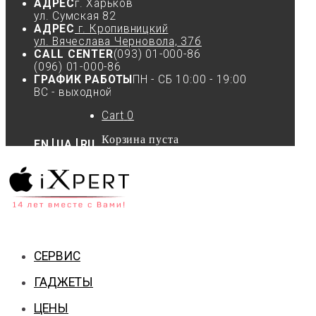
АДРЕС
г. Харьков
ул. Сумская 82
АДРЕС
г. Кропивницкий
ул. Вячеслава Черновола, 37б
CALL CENTER
(093) 01-000-86
(096) 01-000-86
ГРАФИК РАБОТЫ
ПН - СБ 10:00 - 19:00
ВС - выходной
Cart
0
Корзина пуста
EN
UA
RU
СЕРВИС
ГАДЖЕТЫ
ЦЕНЫ