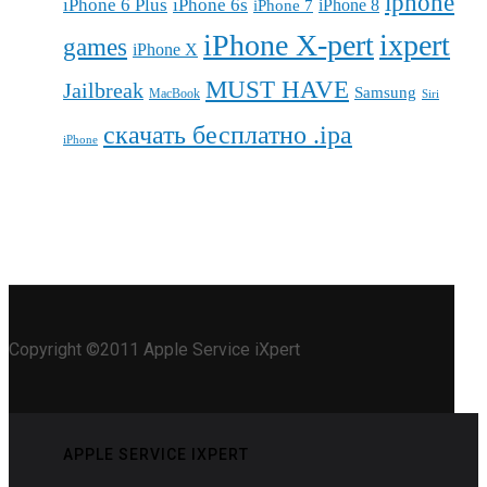
iphone
iPhone 6 Plus
iPhone 6s
iPhone 7
iPhone 8
iPhone X-pert
ixpert
games
iPhone X
MUST HAVE
Jailbreak
Samsung
MacBook
Siri
скачать бесплатно .ipa
iPhone
Copyright ©2011 Apple Service iXpert
APPLE SERVICE IXPERT