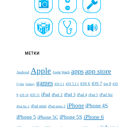
МЕТКИ
Apple
apps
app store
Android
Apple Watch
games
iOS 7
iOS 6
ios 8
iOS 5.1.1
iOS
Cydia
Galaxy
iOS 5.1
iPad
iPad 3
iPad 2
iPad 4
iPad 5
iPad Air
9
iOS 11
iOS 10
iPhone
iPhone 4S
iPad mini
iPad mini 2
iPad Air 2
iPhone 6
iPhone 5
iPhone 5S
iPhone 5C