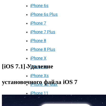
iPhone 6s
iPhone 6s Plus
iPhone 7
iPhone 7 Plus
iPhone 8
iPhone 8 Plus
iPhone X
[iOS 7.1] Удаление
iPhone Xr
iPhone Xs
установочного файла iOS 7
iPhone Xs Max
iPhone 11
iPhone 11 Pro