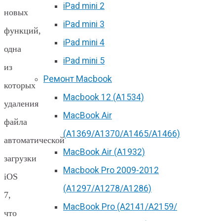
iPad mini 2
новых
iPad mini 3
функций,
iPad mini 4
одна
iPad mini 5
из
Ремонт Macbook
которых
Macbook 12 (А1534)
удаления
MacBook Air
файла
(A1369/A1370/A1465/A1466)
автоматической
MacBook Air (A1932)
загрузки
Macbook Pro 2009-2012
iOS
(A1297/A1278/A1286)
7,
MacBook Pro (А2141/А2159/
что