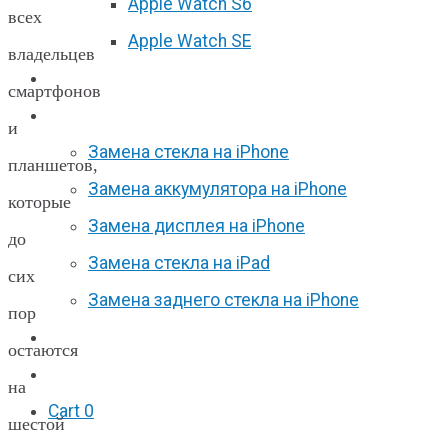
Apple Watch S6
всех
Apple Watch SE
владельцев
Отзывы
смартфонов
Акции
и
Замена стекла на iPhone
планшетов,
Замена аккумулятора на iPhone
которые
Замена дисплея на iPhone
до
Замена стекла на iPad
сих
Замена заднего стекла на iPhone
пор
Вакансии
остаются
F.A.Q
на
Cart
0
шестой