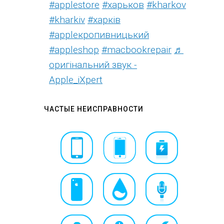
#applestore
#харьков
#kharkov
#kharkiv
#харків
#appleкропивницький
#appleshop
#macbookrepair
♬
оригінальний звук -
Apple_iXpert
ЧАСТЫЕ НЕИСПРАВНОСТИ