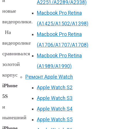
и
А2251/A2289/A2338)
новые
Macbook Pro Retina
видеоролики.
(А1425/A1502/A1398)
На
Macbook Pro Retina
видеоролике
(А1706/A1707/A1708)
сравнивался
Macbook Pro Retina
золотой
(А1989/A1990)
корпус
Ремонт Apple Watch
iPhone
Apple Watch S2
5S
Apple Watch S3
и
Apple Watch S4
нынешний
Apple Watch S5
iPhone