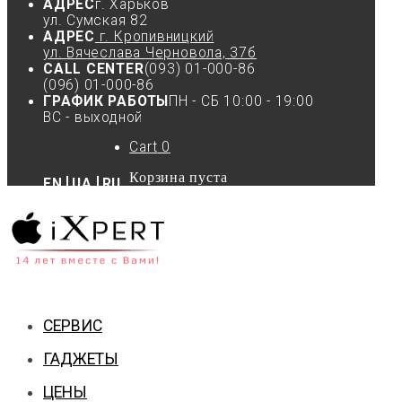
АДРЕС
г. Харьков
ул. Сумская 82
АДРЕС
г. Кропивницкий
ул. Вячеслава Черновола, 37б
CALL CENTER
(093) 01-000-86
(096) 01-000-86
ГРАФИК РАБОТЫ
ПН - СБ 10:00 - 19:00
ВС - выходной
Cart
0
Корзина пуста
EN
UA
RU
СЕРВИС
ГАДЖЕТЫ
ЦЕНЫ