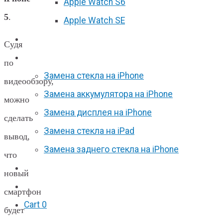
Apple Watch S6
5
.
Apple Watch SE
Отзывы
Судя
Акции
по
Замена стекла на iPhone
видеообзору,
Замена аккумулятора на iPhone
можно
Замена дисплея на iPhone
сделать
Замена стекла на iPad
вывод,
Замена заднего стекла на iPhone
что
Вакансии
новый
F.A.Q
смартфон
Cart
0
будет