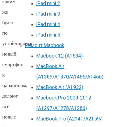
каким
iPad mini 2
же
iPad mini 3
будет
iPad mini 4
по
iPad mini 5
устойчивости
Ремонт Macbook
новый
Macbook 12 (А1534)
смартфон
MacBook Air
к
(A1369/A1370/A1465/A1466)
царапинам,
MacBook Air (A1932)
делают
Macbook Pro 2009-2012
всё
(A1297/A1278/A1286)
новые
MacBook Pro (А2141/А2159/