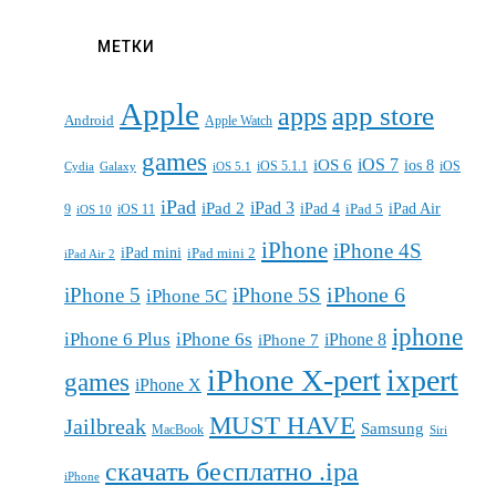
МЕТКИ
Apple
apps
app store
Android
Apple Watch
games
iOS 7
iOS 6
ios 8
iOS 5.1.1
iOS
Cydia
Galaxy
iOS 5.1
iPad
iPad 3
iPad 2
iPad 4
iPad 5
iPad Air
9
iOS 11
iOS 10
iPhone
iPhone 4S
iPad mini
iPad mini 2
iPad Air 2
iPhone 6
iPhone 5
iPhone 5S
iPhone 5C
iphone
iPhone 6 Plus
iPhone 6s
iPhone 7
iPhone 8
iPhone X-pert
ixpert
games
iPhone X
MUST HAVE
Jailbreak
Samsung
MacBook
Siri
скачать бесплатно .ipa
iPhone