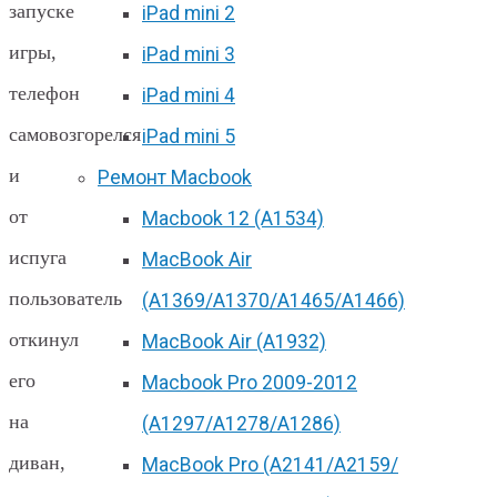
запуске
iPad mini 2
игры,
iPad mini 3
телефон
iPad mini 4
самовозгорелся
iPad mini 5
и
Ремонт Macbook
от
Macbook 12 (А1534)
испуга
MacBook Air
пользователь
(A1369/A1370/A1465/A1466)
откинул
MacBook Air (A1932)
его
Macbook Pro 2009-2012
на
(A1297/A1278/A1286)
диван,
MacBook Pro (А2141/А2159/