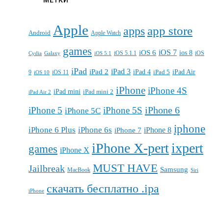
МЕТКИ
Apple
apps
app store
Android
Apple Watch
games
iOS 7
iOS 6
ios 8
iOS 5.1.1
iOS
Cydia
Galaxy
iOS 5.1
iPad
iPad 3
iPad 2
iPad 4
iPad 5
iPad Air
9
iOS 11
iOS 10
iPhone
iPhone 4S
iPad mini
iPad mini 2
iPad Air 2
iPhone 6
iPhone 5
iPhone 5S
iPhone 5C
iphone
iPhone 6 Plus
iPhone 6s
iPhone 7
iPhone 8
iPhone X-pert
ixpert
games
iPhone X
MUST HAVE
Jailbreak
Samsung
MacBook
Siri
скачать бесплатно .ipa
iPhone