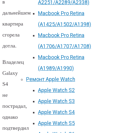
в
А2251/A2289/A2338)
дальнейшем
Macbook Pro Retina
квартира
(А1425/A1502/A1398)
сгорела
Macbook Pro Retina
дотла.
(А1706/A1707/A1708)
Macbook Pro Retina
Владелец
(А1989/A1990)
Galaxy
Ремонт Apple Watch
S4
Apple Watch S2
не
Apple Watch S3
пострадал,
Apple Watch S4
однако
Apple Watch S5
подтвердил