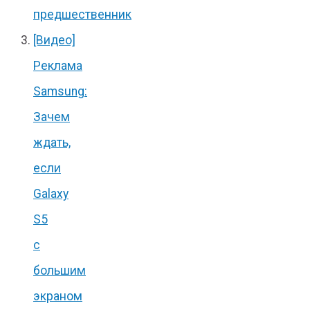
предшественник
[Видео]
Реклама
Samsung:
Зачем
ждать,
если
Galaxy
S5
с
большим
экраном