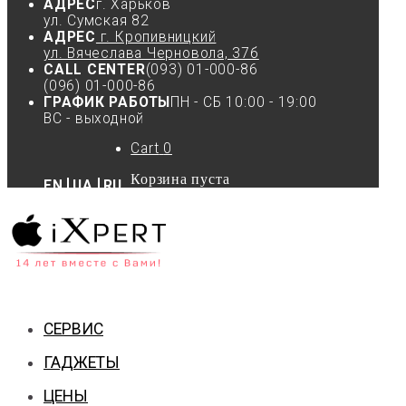
АДРЕС
г. Харьков
ул. Сумская 82
АДРЕС
г. Кропивницкий
ул. Вячеслава Черновола, 37б
CALL CENTER
(093) 01-000-86
(096) 01-000-86
ГРАФИК РАБОТЫ
ПН - СБ 10:00 - 19:00
ВС - выходной
Cart
0
Корзина пуста
EN
UA
RU
СЕРВИС
ГАДЖЕТЫ
ЦЕНЫ