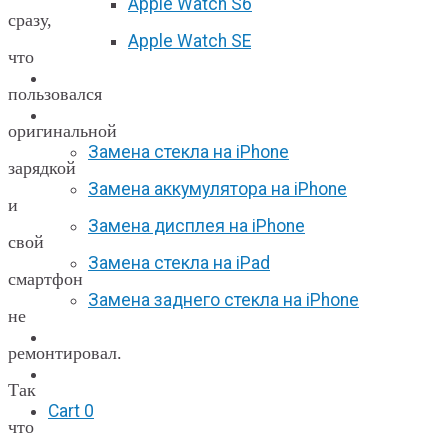
Apple Watch S6
сразу,
Apple Watch SE
что
Отзывы
пользовался
Акции
оригинальной
Замена стекла на iPhone
зарядкой
Замена аккумулятора на iPhone
и
Замена дисплея на iPhone
свой
Замена стекла на iPad
смартфон
Замена заднего стекла на iPhone
не
Вакансии
ремонтировал.
F.A.Q
Так
Cart
0
что