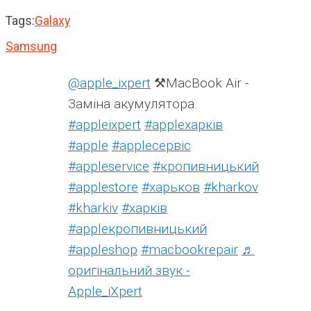
Tags:
Galaxy
Samsung
@apple_ixpert
⚒️MacBook Air -
Заміна акумулятора.
#appleixpert
#аррleхарків
#apple
#аррleсервіс
#appleservice
#кропивницький
#applestore
#харьков
#kharkov
#kharkiv
#харків
#appleкропивницький
#appleshop
#macbookrepair
♬
оригінальний звук -
Apple_iXpert