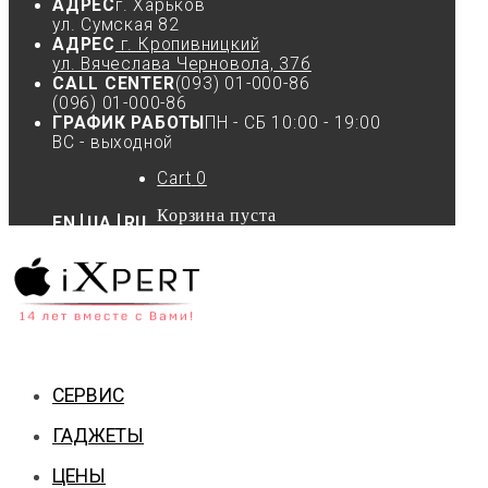
АДРЕС
г. Харьков
ул. Сумская 82
АДРЕС
г. Кропивницкий
ул. Вячеслава Черновола, 37б
CALL CENTER
(093) 01-000-86
(096) 01-000-86
ГРАФИК РАБОТЫ
ПН - СБ 10:00 - 19:00
ВС - выходной
Cart
0
Корзина пуста
EN
UA
RU
СЕРВИС
ГАДЖЕТЫ
ЦЕНЫ