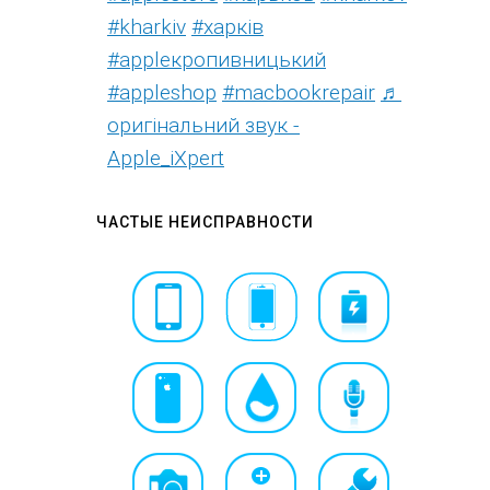
#kharkiv
#харків
#appleкропивницький
#appleshop
#macbookrepair
♬
оригінальний звук -
Apple_iXpert
ЧАСТЫЕ НЕИСПРАВНОСТИ