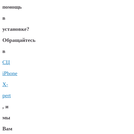
помощь
в
установке?
Обращайтесь
в
СЦ
iPhone
X-
pert
, и
мы
Вам