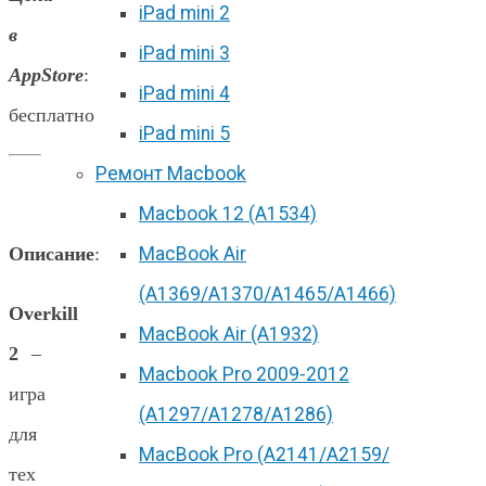
iPad mini 2
в
iPad mini 3
AppStore
:
iPad mini 4
бесплатно
iPad mini 5
Ремонт Macbook
Macbook 12 (А1534)
MacBook Air
Описание
:
(A1369/A1370/A1465/A1466)
Overkill
MacBook Air (A1932)
2
–
Macbook Pro 2009-2012
игра
(A1297/A1278/A1286)
для
MacBook Pro (А2141/А2159/
тех