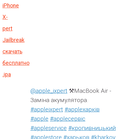
iPhone
X-
pert
Jailbreak
скачать
бесплатно
.ipa
@apple_ixpert
⚒️MacBook Air -
Заміна акумулятора.
#appleixpert
#аррleхарків
#apple
#аррleсервіс
#appleservice
#кропивницький
#applestore
#харьков
#kharkov