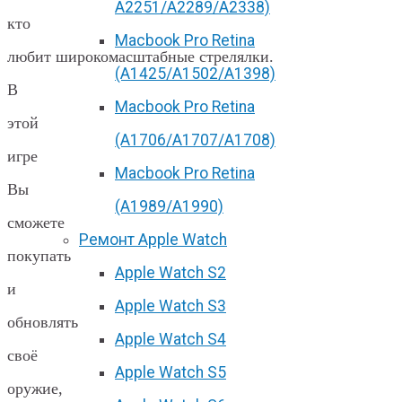
А2251/A2289/A2338)
кто
Macbook Pro Retina
любит широкомасштабные стрелялки.
(А1425/A1502/A1398)
В
Macbook Pro Retina
этой
(А1706/A1707/A1708)
игре
Macbook Pro Retina
Вы
(А1989/A1990)
сможете
Ремонт Apple Watch
покупать
Apple Watch S2
и
Apple Watch S3
обновлять
Apple Watch S4
своё
Apple Watch S5
оружие,