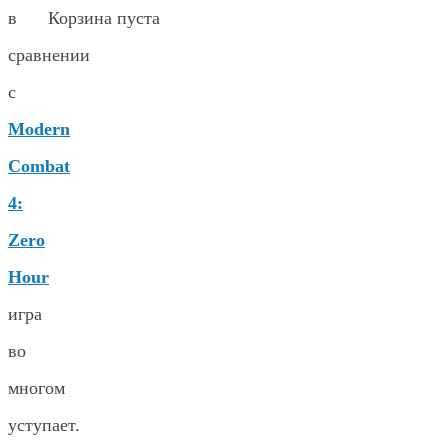
Корзина пуста
в
сравнении
с
Modern
Combat
4:
Zero
Hour
игра
во
многом
уступает.