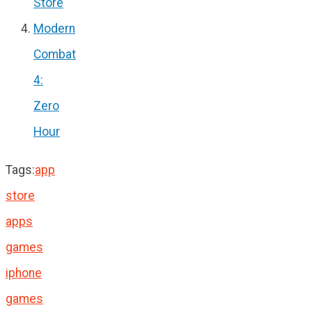
Store
Modern
Combat
4:
Zero
Hour
Tags:
app
store
apps
games
iphone
games