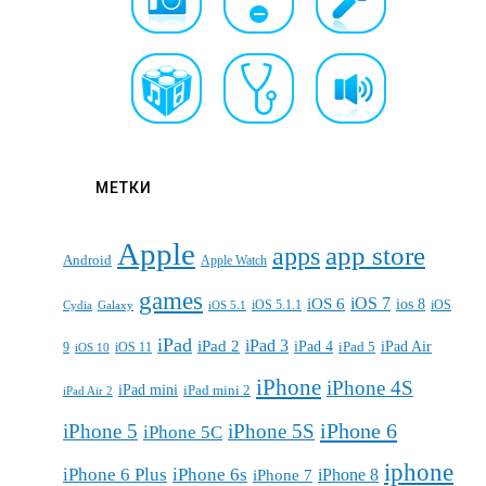
МЕТКИ
Apple
apps
app store
Android
Apple Watch
games
iOS 7
iOS 6
ios 8
iOS 5.1.1
iOS
Cydia
Galaxy
iOS 5.1
iPad
iPad 3
iPad 2
iPad 4
iPad 5
iPad Air
9
iOS 11
iOS 10
iPhone
iPhone 4S
iPad mini
iPad mini 2
iPad Air 2
iPhone 6
iPhone 5
iPhone 5S
iPhone 5C
iphone
iPhone 6 Plus
iPhone 6s
iPhone 7
iPhone 8