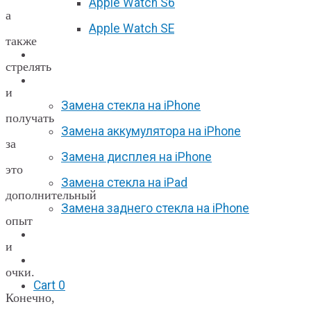
Apple Watch S6
а
Apple Watch SE
также
Отзывы
стрелять
Акции
и
Замена стекла на iPhone
получать
Замена аккумулятора на iPhone
за
Замена дисплея на iPhone
это
Замена стекла на iPad
дополнительный
Замена заднего стекла на iPhone
опыт
Вакансии
и
F.A.Q
очки.
Cart
0
Конечно,