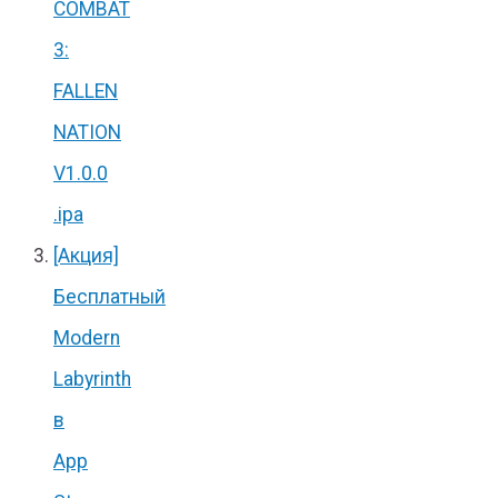
COMBAT
3:
FALLEN
NATION
V1.0.0
.ipa
[Акция]
Бесплатный
Modern
Labyrinth
в
App