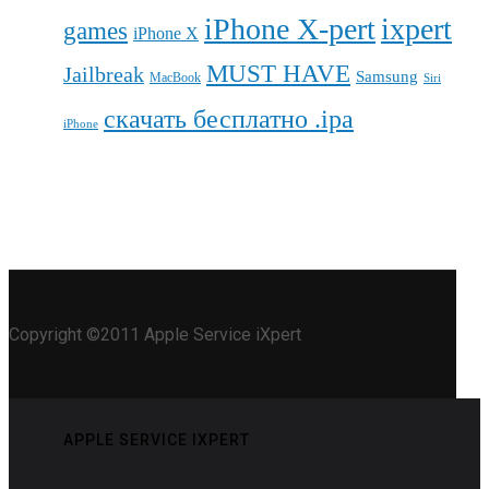
iPhone X-pert
ixpert
games
iPhone X
MUST HAVE
Jailbreak
Samsung
MacBook
Siri
скачать бесплатно .ipa
iPhone
Copyright ©2011 Apple Service iXpert
APPLE SERVICE IXPERT