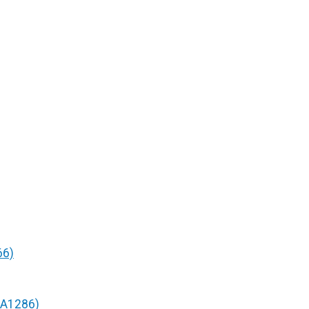
66)
/A1286)