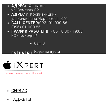
АДРЕС
г. Харьков
ул. Сумская 82
АДРЕС
г. Кропивницкий
ул. Вячеслава Черновола, 37б
CALL CENTER
(093) 01-000-86
(096) 01-000-86
ГРАФИК РАБОТЫ
ПН - СБ 10:00 - 19:00
ВС - выходной
Cart
0
Корзина пуста
EN
UA
RU
СЕРВИС
ГАДЖЕТЫ