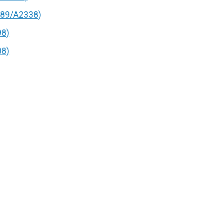
89/A2338)
98)
08)