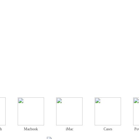
ch
Macbook
iMac
Cases
Po