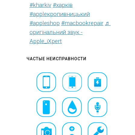
#kharkiv
#харків
#appleкропивницький
#appleshop
#macbookrepair
♬
оригінальний звук -
Apple_iXpert
ЧАСТЫЕ НЕИСПРАВНОСТИ