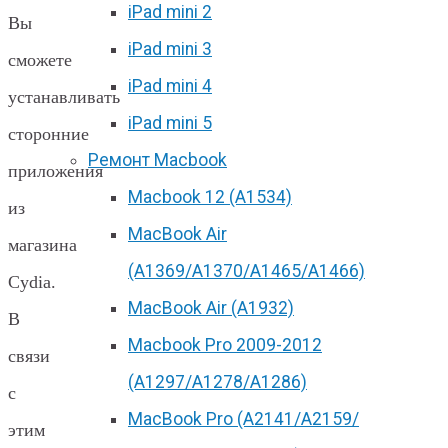
iPad mini 2
Вы
iPad mini 3
сможете
iPad mini 4
устанавливать
iPad mini 5
сторонние
Ремонт Macbook
приложения
Macbook 12 (А1534)
из
MacBook Air
магазина
(A1369/A1370/A1465/A1466)
Cydia.
MacBook Air (A1932)
В
Macbook Pro 2009-2012
связи
(A1297/A1278/A1286)
с
MacBook Pro (А2141/А2159/
этим