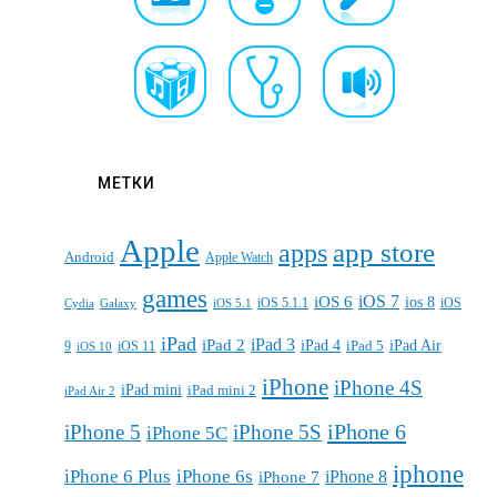
МЕТКИ
Apple
apps
app store
Android
Apple Watch
games
iOS 7
iOS 6
ios 8
iOS 5.1.1
iOS
Cydia
Galaxy
iOS 5.1
iPad
iPad 3
iPad 2
iPad 4
iPad 5
iPad Air
9
iOS 11
iOS 10
iPhone
iPhone 4S
iPad mini
iPad mini 2
iPad Air 2
iPhone 6
iPhone 5
iPhone 5S
iPhone 5C
iphone
iPhone 6 Plus
iPhone 6s
iPhone 7
iPhone 8