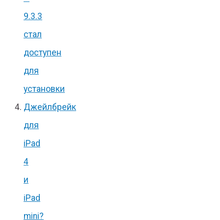
9.3.3
стал
доступен
для
установки
Джейлбрейк
для
iPad
4
и
iPad
mini?