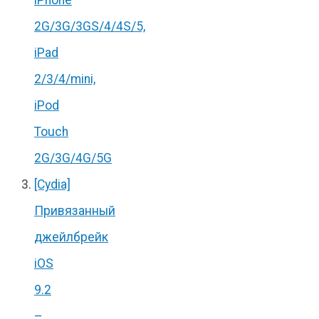
iPhone
2G/3G/3GS/4/4S/5,
iPad
2/3/4/mini,
iPod
Touch
2G/3G/4G/5G
[Cydia]
Привязанный
джейлбрейк
iOS
9.2
–