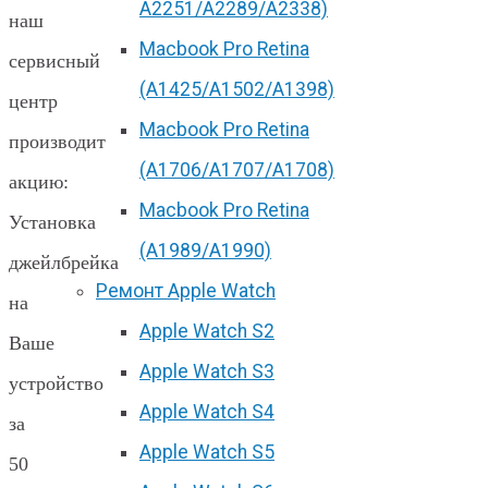
А2251/A2289/A2338)
наш
Macbook Pro Retina
сервисный
(А1425/A1502/A1398)
центр
Macbook Pro Retina
производит
(А1706/A1707/A1708)
акцию:
Macbook Pro Retina
Установка
(А1989/A1990)
джейлбрейка
Ремонт Apple Watch
на
Apple Watch S2
Ваше
Apple Watch S3
устройство
Apple Watch S4
за
Apple Watch S5
50