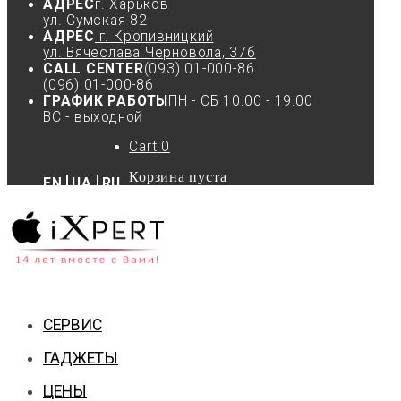
АДРЕС
г. Харьков
ул. Сумская 82
АДРЕС
г. Кропивницкий
ул. Вячеслава Черновола, 37б
CALL CENTER
(093) 01-000-86
(096) 01-000-86
ГРАФИК РАБОТЫ
ПН - СБ 10:00 - 19:00
ВС - выходной
Cart
0
Корзина пуста
EN
UA
RU
СЕРВИС
ГАДЖЕТЫ
ЦЕНЫ