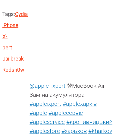
Tags:
Cydia
iPhone
X-
pert
Jailbreak
Redsn0w
@apple_ixpert
⚒️MacBook Air -
Заміна акумулятора.
#appleixpert
#аррleхарків
#apple
#аррleсервіс
#appleservice
#кропивницький
#applestore
#харьков
#kharkov