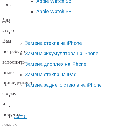
Apple Watch S6
грн.
Apple Watch SE
Для
Отзывы
этого
Акции
Вам
Замена стекла на iPhone
потребуется
Замена аккумулятора на iPhone
заполнить
Замена дисплея на iPhone
ниже
Замена стекла на iPad
приведенную
Замена заднего стекла на iPhone
форму
Вакансии
и
F.A.Q
получить
Cart
0
скидку