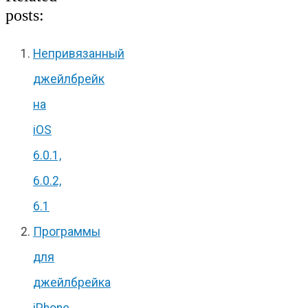
posts:
Непривязанный
джейлбрейк
на
iOS
6.0.1,
6.0.2,
6.1
Программы
для
джейлбрейка