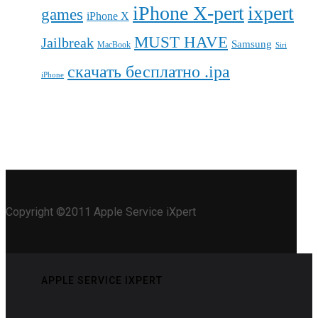
iPhone X-pert
ixpert
games
iPhone X
MUST HAVE
Jailbreak
Samsung
MacBook
Siri
скачать бесплатно .ipa
iPhone
Copyright ©2011 Apple Service iXpert
APPLE SERVICE IXPERT