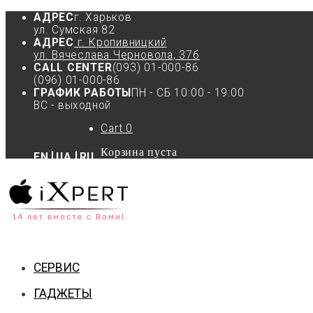
АДРЕС
г. Харьков
ул. Сумская 82
АДРЕС
г. Кропивницкий
ул. Вячеслава Черновола, 37б
CALL CENTER
(093) 01-000-86
(096) 01-000-86
ГРАФИК РАБОТЫ
ПН - СБ 10:00 - 19:00
ВС - выходной
Cart
0
Корзина пуста
EN
UA
RU
СЕРВИС
ГАДЖЕТЫ