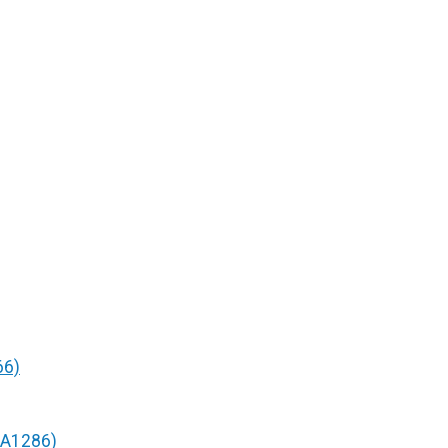
66)
/A1286)