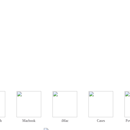
ch
Macbook
iMac
Cases
Po