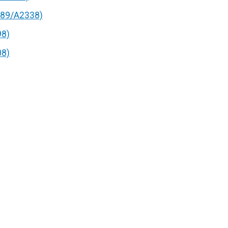
89/A2338)
98)
08)