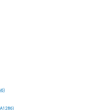
66)
/A1286)