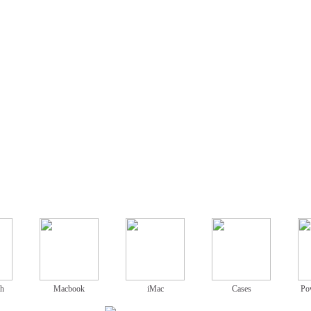
ch
Macbook
iMac
Cases
Po