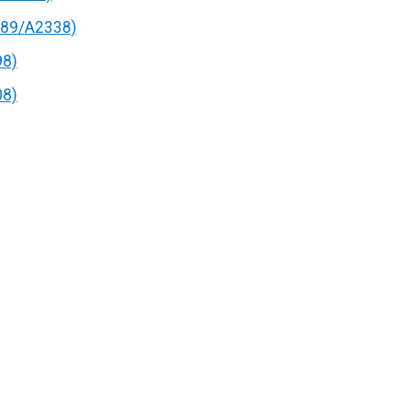
89/A2338)
98)
08)