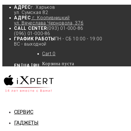
АДРЕС
г. Харьков
ул. Сумская 82
АДРЕС
г. Кропивницкий
ул. Вячеслава Черновола, 37б
CALL CENTER
(093) 01-000-86
(096) 01-000-86
ГРАФИК РАБОТЫ
ПН - СБ 10:00 - 19:00
ВС - выходной
Cart
0
Корзина пуста
EN
UA
RU
СЕРВИС
ГАДЖЕТЫ