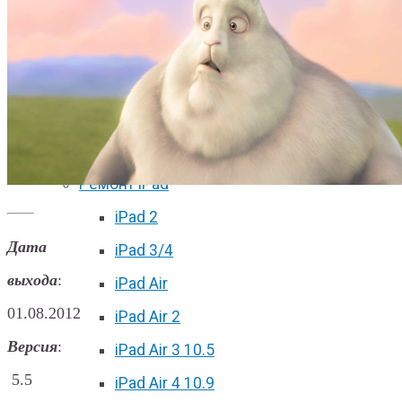
iPhone 11 Pro Max
iPhone 12 mini
iPhone 12
iPhone 12 Pro
iPhone 12 Pro Max
Ремонт iPad
iPad 2
Дата
iPad 3/4
выхода
:
iPad Air
01.08.2012
iPad Air 2
Версия
:
iPad Air 3 10.5
5.5
iPad Air 4 10.9