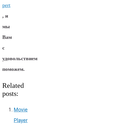
pert
, и
мы
Вам
с
удовольствием
поможем.
Related
posts:
Movie
Player