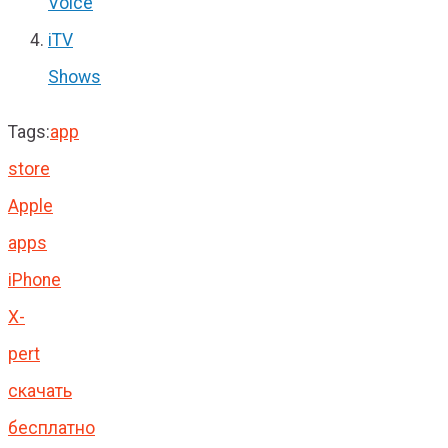
Voice
iTV
Shows
Tags:
app
store
Apple
apps
iPhone
X-
pert
скачать
бесплатно