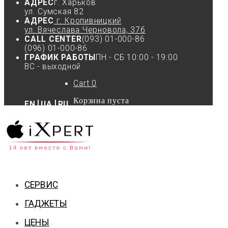
АДРЕС
г. Харьков
ул. Сумская 82
АДРЕС
г. Кропивницкий
ул. Вячеслава Черновола, 37б
CALL CENTER
(093) 01-000-86
(096) 01-000-86
ГРАФИК РАБОТЫ
ПН - СБ 10:00 - 19:00
ВС - выходной
Cart
0
Корзина пуста
EN
UA
RU
СЕРВИС
ГАДЖЕТЫ
ЦЕНЫ