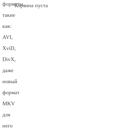
форматы,
Корзина пуста
такие
как:
AVI,
XviD,
DivX,
даже
новый
формат
MKV
для
него