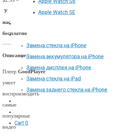
Apple Watch S6
У
Apple Watch SE
нас
Отзывы
бесплатно
Акции
Замена стекла на iPhone
Описание
:
Замена аккумулятора на iPhone
Замена дисплея на iPhone
Плеер
GoodPlayer
Замена стекла на iPad
умеет
Замена заднего стекла на iPhone
воспроизводить
Вакансии
самые
F.A.Q
популярные
Cart
0
видео