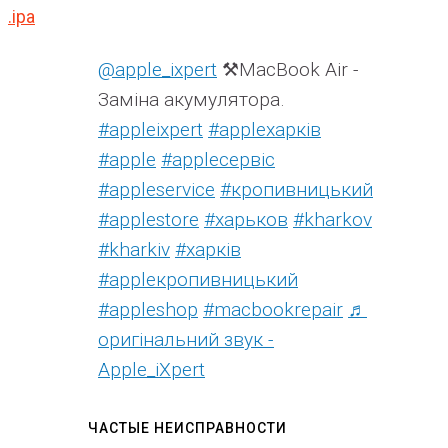
.ipa
@apple_ixpert
⚒️MacBook Air -
Заміна акумулятора.
#appleixpert
#аррleхарків
#apple
#аррleсервіс
#appleservice
#кропивницький
#applestore
#харьков
#kharkov
#kharkiv
#харків
#appleкропивницький
#appleshop
#macbookrepair
♬
оригінальний звук -
Apple_iXpert
ЧАСТЫЕ НЕИСПРАВНОСТИ