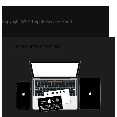
Copyright ©2011 Apple Service iXpert
APPLE SERVICE IXPERT