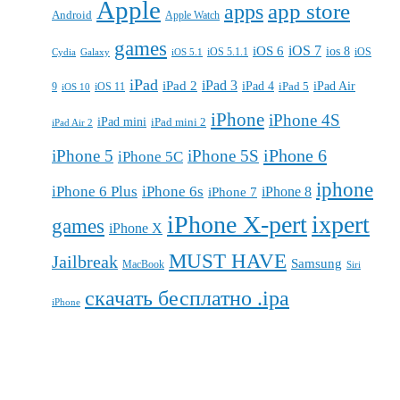
Apple
apps
app store
Android
Apple Watch
games
iOS 7
iOS 6
ios 8
iOS 5.1.1
iOS
Cydia
Galaxy
iOS 5.1
iPad
iPad 3
iPad 2
iPad 4
iPad 5
iPad Air
9
iOS 11
iOS 10
iPhone
iPhone 4S
iPad mini
iPad mini 2
iPad Air 2
iPhone 6
iPhone 5
iPhone 5S
iPhone 5C
iphone
iPhone 6 Plus
iPhone 6s
iPhone 7
iPhone 8
iPhone X-pert
ixpert
games
iPhone X
MUST HAVE
Jailbreak
Samsung
MacBook
Siri
скачать бесплатно .ipa
iPhone