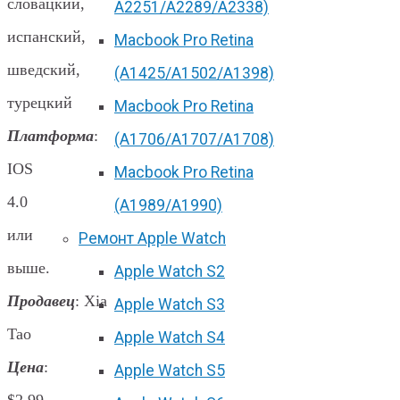
словацкий,
А2251/A2289/A2338)
испанский,
Macbook Pro Retina
шведский,
(А1425/A1502/A1398)
турецкий
Macbook Pro Retina
Платформа
:
(А1706/A1707/A1708)
IOS
Macbook Pro Retina
4.0
(А1989/A1990)
или
Ремонт Apple Watch
выше.
Apple Watch S2
Продавец
: Xia
Apple Watch S3
Tao
Apple Watch S4
Цена
:
Apple Watch S5
$2.99 –