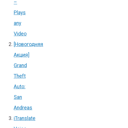
–
Plays
any
Video
[Новогодняя
Акция]
Grand
Theft
Auto:
San
Andreas
iTranslate