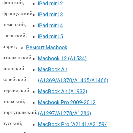
финский,
iPad mini 2
французский,
iPad mini 3
немецкий,
iPad mini 4
греческий,
iPad mini 5
иврит,
Ремонт Macbook
итальянский,
Macbook 12 (А1534)
японский,
MacBook Air
корейский,
(A1369/A1370/A1465/A1466)
персидский,
MacBook Air (A1932)
польский,
Macbook Pro 2009-2012
португальский,
(A1297/A1278/A1286)
русский,
MacBook Pro (А2141/А2159/