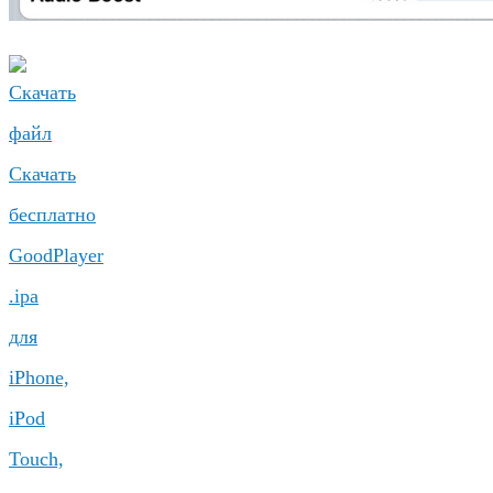
Скачать
бесплатно
GoodPlayer
.ipa
для
iPhone,
iPod
Touch,