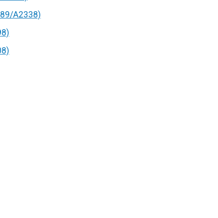
89/A2338)
98)
08)