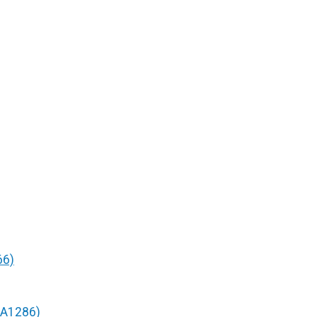
66)
/A1286)