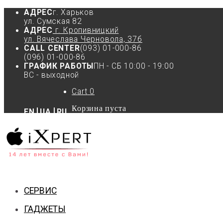
АДРЕС
г. Харьков
ул. Сумская 82
АДРЕС
г. Кропивницкий
ул. Вячеслава Черновола, 37б
CALL CENTER
(093) 01-000-86
(096) 01-000-86
ГРАФИК РАБОТЫ
ПН - СБ 10:00 - 19:00
ВС - выходной
Cart
0
Корзина пуста
EN
UA
RU
СЕРВИС
ГАДЖЕТЫ