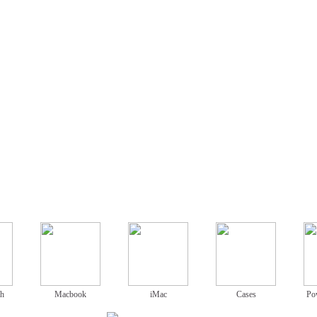
ch
Macbook
iMac
Cases
Po