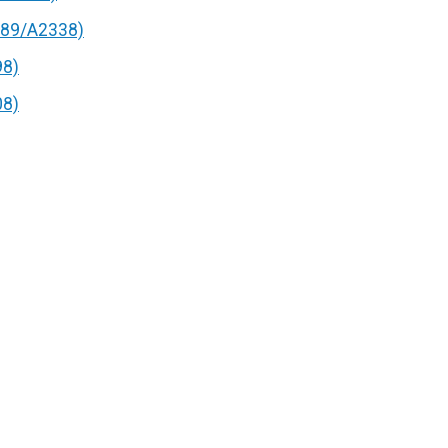
89/A2338)
98)
08)