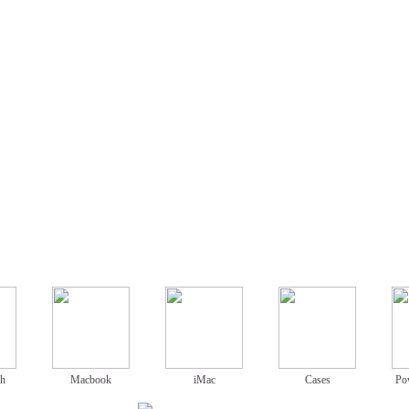
ch
Macbook
iMac
Cases
Po