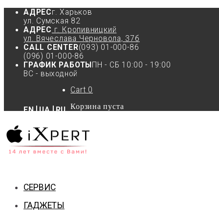
АДРЕС
г. Харьков
ул. Сумская 82
АДРЕС
г. Кропивницкий
ул. Вячеслава Черновола, 37б
CALL CENTER
(093) 01-000-86
(096) 01-000-86
ГРАФИК РАБОТЫ
ПН - СБ 10:00 - 19:00
ВС - выходной
Cart
0
Корзина пуста
EN
UA
RU
СЕРВИС
ГАДЖЕТЫ