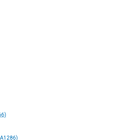
66)
/A1286)