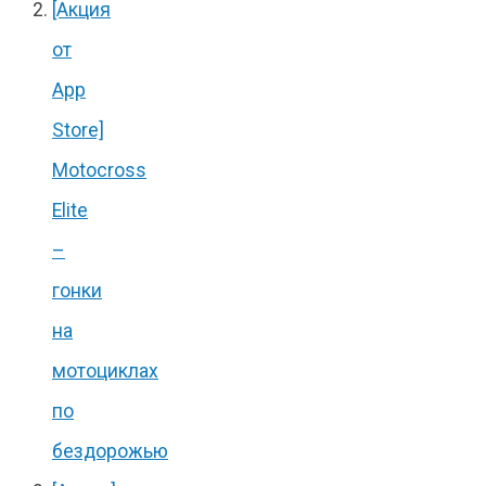
[Акция
от
App
Store]
Motocross
Elite
–
гонки
на
мотоциклах
по
бездорожью