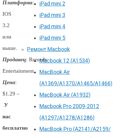
Платформа
:
iPad mini 2
IOS
iPad mini 3
3.2
iPad mini 4
или
iPad mini 5
выше.
Ремонт Macbook
Продавец
: Remedy
Macbook 12 (А1534)
Entertainment
MacBook Air
Цена
:
(A1369/A1370/A1465/A1466)
$1.29 –
MacBook Air (A1932)
У
Macbook Pro 2009-2012
нас
(A1297/A1278/A1286)
бесплатно
MacBook Pro (А2141/А2159/