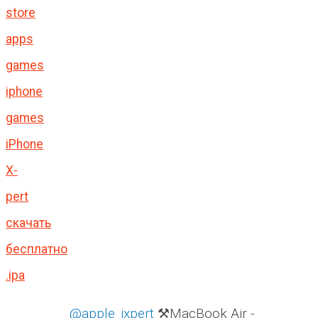
store
apps
games
iphone
games
iPhone
X-
pert
скачать
бесплатно
.ipa
@apple_ixpert
⚒️MacBook Air -