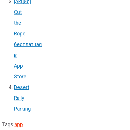
[Акция]
Cut
the
Rope
бесплатная
в
App
Store
Desert
Rally
Parking
Tags:
app