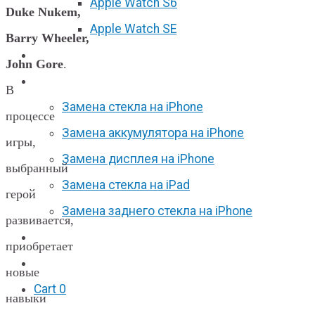
Apple Watch S6
Duke Nukem,
Apple Watch SE
Barry Wheeler,
Отзывы
John Gore
.
Акции
В
Замена стекла на iPhone
процессе
Замена аккумулятора на iPhone
игры,
Замена дисплея на iPhone
выбранный
Замена стекла на iPad
герой
Замена заднего стекла на iPhone
развивается,
Вакансии
приобретает
F.A.Q
новые
Cart
0
навыки