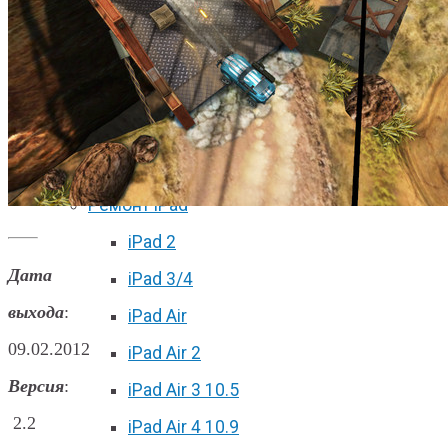
iPhone 11 Pro Max
iPhone 12 mini
iPhone 12
iPhone 12 Pro
iPhone 12 Pro Max
Ремонт iPad
iPad 2
Дата
iPad 3/4
выхода
:
iPad Air
09.02.2012
iPad Air 2
Версия
:
iPad Air 3 10.5
2.2
iPad Air 4 10.9