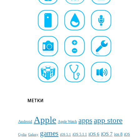
МЕТКИ
Apple
apps
app store
Android
Apple Watch
games
iOS 7
iOS 6
ios 8
iOS 5.1.1
iOS
Cydia
Galaxy
iOS 5.1