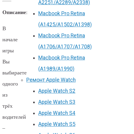
А2251/A2289/A2338)
Описание
:
Macbook Pro Retina
(А1425/A1502/A1398)
В
Macbook Pro Retina
начале
(А1706/A1707/A1708)
игры
Macbook Pro Retina
Вы
(А1989/A1990)
выбираете
Ремонт Apple Watch
одного
Apple Watch S2
из
Apple Watch S3
трёх
Apple Watch S4
водителей
Apple Watch S5
–