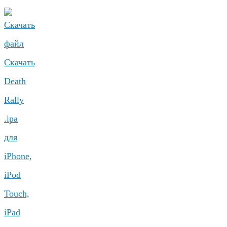
Скачать
Death
Rally
.ipa
для
iPhone,
iPod
Touch,
iPad