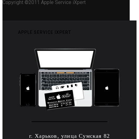
Copyright ©2011 Apple Service iXpert
APPLE SERVICE IXPERT
г. Харьков, улица Сумская 82