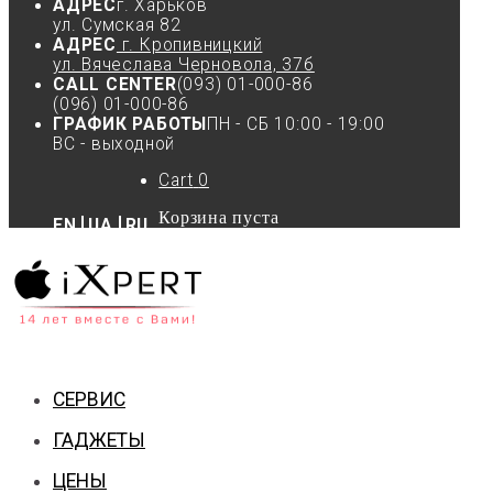
АДРЕС
г. Харьков
ул. Сумская 82
АДРЕС
г. Кропивницкий
ул. Вячеслава Черновола, 37б
CALL CENTER
(093) 01-000-86
(096) 01-000-86
ГРАФИК РАБОТЫ
ПН - СБ 10:00 - 19:00
ВС - выходной
Cart
0
Корзина пуста
EN
UA
RU
СЕРВИС
ГАДЖЕТЫ
ЦЕНЫ