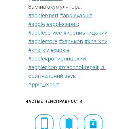
Заміна акумулятора.
#appleixpert
#аррleхарків
#apple
#аррleсервіс
#appleservice
#кропивницький
#applestore
#харьков
#kharkov
#kharkiv
#харків
#appleкропивницький
#appleshop
#macbookrepair
♬
оригінальний звук -
Apple_iXpert
ЧАСТЫЕ НЕИСПРАВНОСТИ