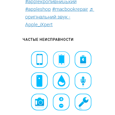
#appleкропивницький
#appleshop
#macbookrepair
♬
оригінальний звук -
Apple_iXpert
ЧАСТЫЕ НЕИСПРАВНОСТИ