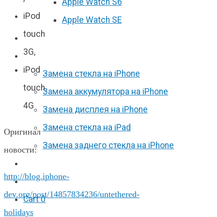
Apple Watch S6
iPod
Apple Watch SE
touch
Отзывы
3G,
Акции
iPod
Замена стекла на iPhone
touch
Замена аккумулятора на iPhone
4G
Замена дисплея на iPhone
Замена стекла на iPad
Оригинал
Замена заднего стекла на iPhone
новости:
Вакансии
http://blog.iphone-
F.A.Q
dev.org/post/14857834236/untethered-
Cart
0
holidays