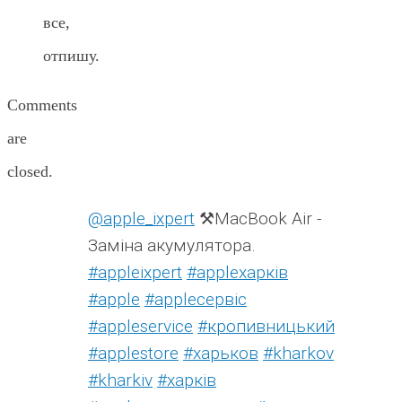
все,
отпишу.
Comments
are
closed.
@apple_ixpert
⚒️MacBook Air -
Заміна акумулятора.
#appleixpert
#аррleхарків
#apple
#аррleсервіс
#appleservice
#кропивницький
#applestore
#харьков
#kharkov
#kharkiv
#харків