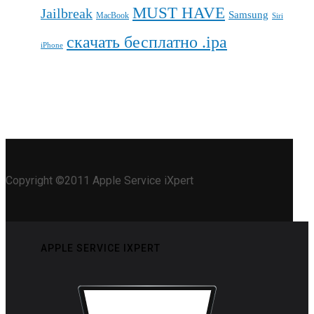
MUST HAVE
Jailbreak
Samsung
MacBook
Siri
скачать бесплатно .ipa
iPhone
Copyright ©2011 Apple Service iXpert
APPLE SERVICE IXPERT