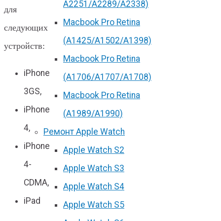
А2251/A2289/A2338)
для
Macbook Pro Retina
следующих
(А1425/A1502/A1398)
устройств:
Macbook Pro Retina
iPhone
(А1706/A1707/A1708)
3GS,
Macbook Pro Retina
iPhone
(А1989/A1990)
4,
Ремонт Apple Watch
iPhone
Apple Watch S2
4-
Apple Watch S3
CDMA,
Apple Watch S4
iPad
Apple Watch S5
,