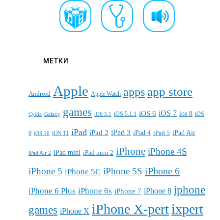
МЕТКИ
Apple
apps
app store
Android
Apple Watch
games
iOS 7
iOS 6
ios 8
iOS 5.1.1
iOS
Cydia
Galaxy
iOS 5.1
iPad
iPad 3
iPad 2
iPad 4
iPad 5
iPad Air
9
iOS 11
iOS 10
iPhone
iPhone 4S
iPad mini
iPad mini 2
iPad Air 2
iPhone 6
iPhone 5
iPhone 5S
iPhone 5C
iphone
iPhone 6 Plus
iPhone 6s
iPhone 7
iPhone 8
iPhone X-pert
ixpert
games
iPhone X