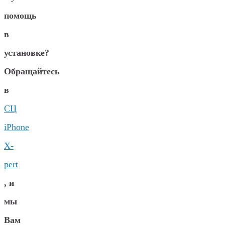
помощь
в
установке?
Обращайтесь
в
СЦ
iPhone
X-
pert
, и
мы
Вам