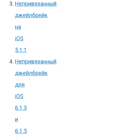
Непривязанный
джейлбрейк
на
iOS
5.1.1
Непривязанный
джейлбрейк
для
iOS
6.1.3
и
6.1.5