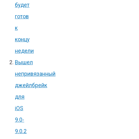
будет
готов
к
концу
недели
Вышел
непривязанный
джейлбрейк
для
iOS
9.0-
9.0.2