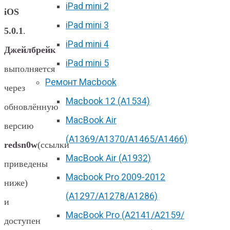
iPad mini 2
iOS
iPad mini 3
5.0.1
.
iPad mini 4
Джейлбрейк
iPad mini 5
выполняется
Ремонт Macbook
через
Macbook 12 (А1534)
обновлённую
MacBook Air
версию
(A1369/A1370/A1465/A1466)
redsn0w
(ссылки
MacBook Air (A1932)
приведены
Macbook Pro 2009-2012
ниже)
(A1297/A1278/A1286)
и
MacBook Pro (А2141/А2159/
доступен