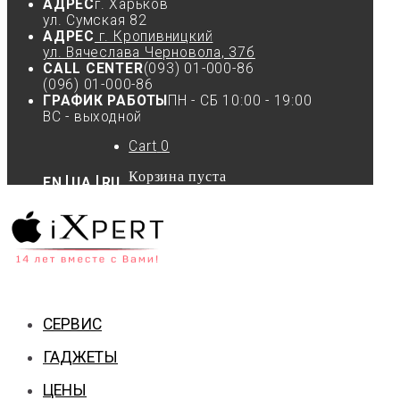
АДРЕС
г. Харьков
ул. Сумская 82
АДРЕС
г. Кропивницкий
ул. Вячеслава Черновола, 37б
CALL CENTER
(093) 01-000-86
(096) 01-000-86
ГРАФИК РАБОТЫ
ПН - СБ 10:00 - 19:00
ВС - выходной
Cart
0
Корзина пуста
EN
UA
RU
СЕРВИС
ГАДЖЕТЫ
ЦЕНЫ