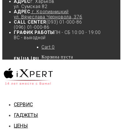
АДРЕС
г. Харьков
ул. Сумская 82
АДРЕС
г. Кропивницкий
ул. Вячеслава Черновола, 37б
CALL CENTER
(093) 01-000-86
(096) 01-000-86
ГРАФИК РАБОТЫ
ПН - СБ 10:00 - 19:00
ВС - выходной
Cart
0
Корзина пуста
EN
UA
RU
СЕРВИС
ГАДЖЕТЫ
ЦЕНЫ