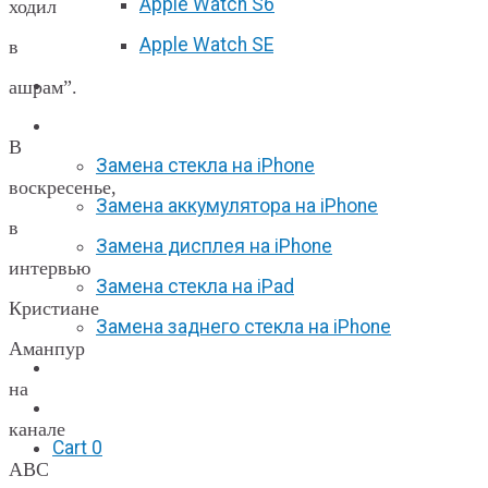
Apple Watch S6
ходил
Apple Watch SE
в
Отзывы
ашрам”.
Акции
В
Замена стекла на iPhone
воскресенье,
Замена аккумулятора на iPhone
в
Замена дисплея на iPhone
интервью
Замена стекла на iPad
Кристиане
Замена заднего стекла на iPhone
Аманпур
Вакансии
на
F.A.Q
канале
Cart
0
АВС