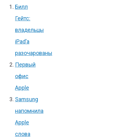
Билл
Гейтс:
владельцы
iPad’а
разочарованы
Первый
офис
Apple
Samsung
напомнила
Apple
слова