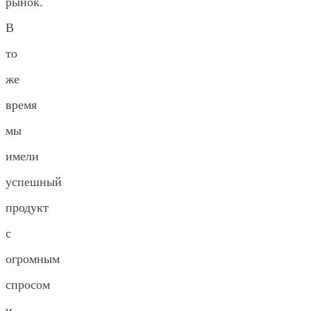
рынок.
В
то
же
время
мы
имели
успешный
продукт
с
огромным
спросом
и