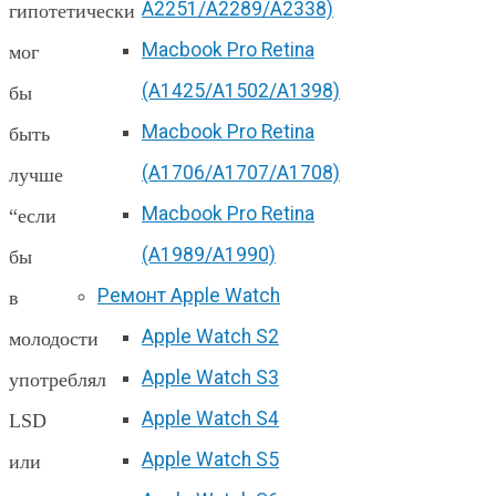
А2251/A2289/A2338)
гипотетически
Macbook Pro Retina
мог
(А1425/A1502/A1398)
бы
Macbook Pro Retina
быть
(А1706/A1707/A1708)
лучше
Macbook Pro Retina
“если
(А1989/A1990)
бы
Ремонт Apple Watch
в
Apple Watch S2
молодости
Apple Watch S3
употреблял
Apple Watch S4
LSD
Apple Watch S5
или