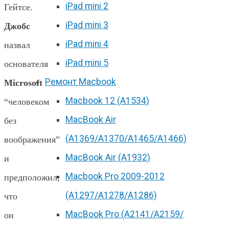
iPad mini 2
Гейтсе.
iPad mini 3
Джобс
iPad mini 4
назвал
iPad mini 5
основателя
Ремонт Macbook
Microsoft
Macbook 12 (А1534)
“человеком
MacBook Air
без
(A1369/A1370/A1465/A1466)
воображения”
MacBook Air (A1932)
и
Macbook Pro 2009-2012
предположил,
(A1297/A1278/A1286)
что
MacBook Pro (А2141/А2159/
он