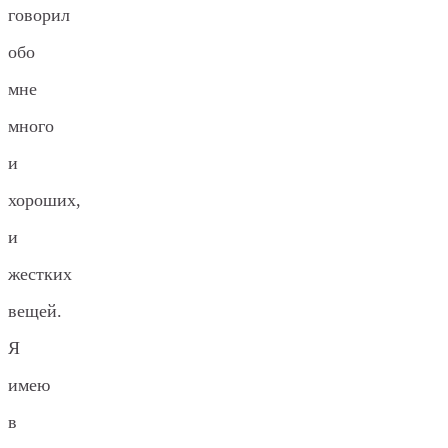
говорил
обо
мне
много
и
хороших,
и
жестких
вещей.
Я
имею
в