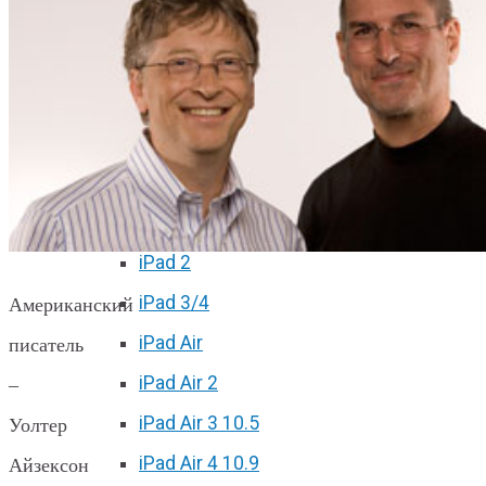
iPhone 11 Pro Max
iPhone 12 mini
iPhone 12
iPhone 12 Pro
iPhone 12 Pro Max
Ремонт iPad
iPad 2
iPad 3/4
Американский
iPad Air
писатель
iPad Air 2
–
iPad Air 3 10.5
Уолтер
iPad Air 4 10.9
Айзексон