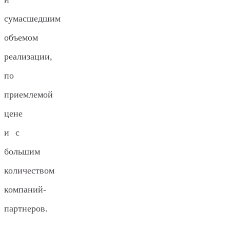
сумасшедшим
объемом
реализации,
по
приемлемой
цене
и с
большим
количеством
компаний-
партнеров.