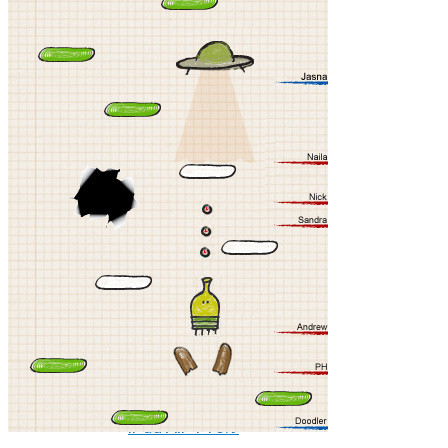
iPhone 11 Pro Max
iPhone 12 mini
iPhone 12
iPhone 12 Pro
iPhone 12 Pro Max
Ремонт iPad
iPad 2
iPad 3/4
iPad Air
iPad Air 2
iPad Air 3 10.5
iPad Air 4 10.9