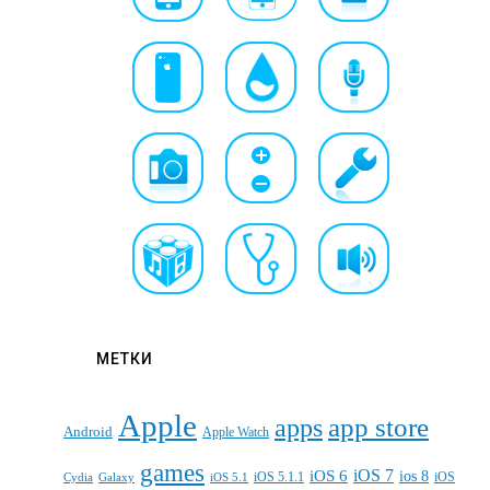
МЕТКИ
Apple
apps
app store
Android
Apple Watch
games
iOS 7
iOS 6
ios 8
iOS 5.1.1
iOS
Cydia
Galaxy
iOS 5.1