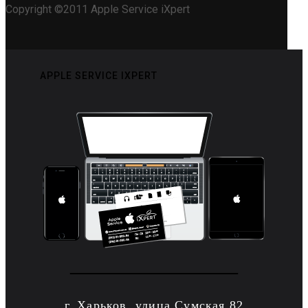
Copyright ©2011 Apple Service iXpert
APPLE SERVICE IXPERT
г. Харьков, улица Сумская 82