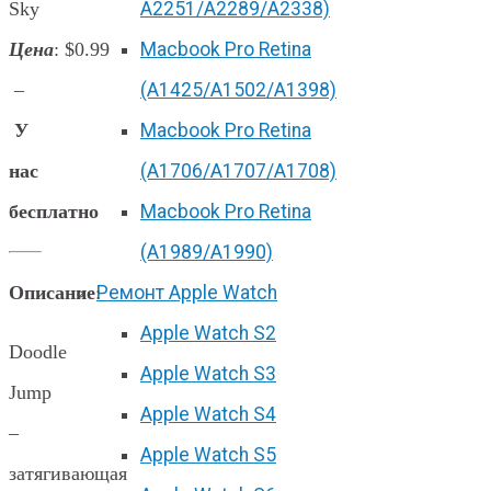
Sky
А2251/A2289/A2338)
Цена
: $0.99
Macbook Pro Retina
–
(А1425/A1502/A1398)
У
Macbook Pro Retina
нас
(А1706/A1707/A1708)
бесплатно
Macbook Pro Retina
(А1989/A1990)
Описание
:
Ремонт Apple Watch
Apple Watch S2
Doodle
Apple Watch S3
Jump
Apple Watch S4
–
Apple Watch S5
затягивающая