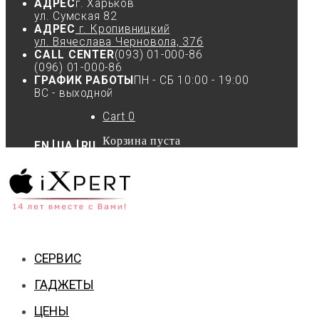
АДРЕС
г. Харьков
ул. Сумская 82
АДРЕС
г. Кропивницкий
ул. Вячеслава Черновола, 37б
CALL CENTER
(093) 01-000-86
(096) 01-000-86
ГРАФИК РАБОТЫ
ПН - СБ 10:00 - 19:00
ВС - выходной
Cart
0
Корзина пуста
EN
UA
RU
СЕРВИС
ГАДЖЕТЫ
ЦЕНЫ