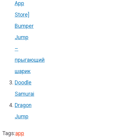
App
Store]
Bumper
Jump
–
прыгающий
шарик
Doodle
Samurai
Dragon
Jump
Tags:
app