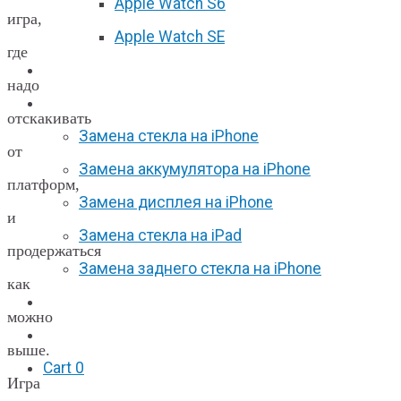
Apple Watch S6
игра,
Apple Watch SE
где
Отзывы
надо
Акции
отскакивать
Замена стекла на iPhone
от
Замена аккумулятора на iPhone
платформ,
Замена дисплея на iPhone
и
Замена стекла на iPad
продержаться
Замена заднего стекла на iPhone
как
Вакансии
можно
F.A.Q
выше.
Cart
0
Игра