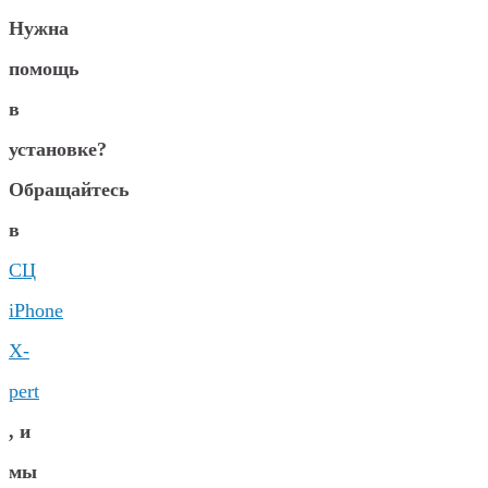
Нужна
помощь
в
установке?
Обращайтесь
в
СЦ
iPhone
X-
pert
, и
мы