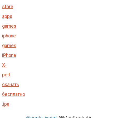
store
apps
games
iphone
games
iPhone
X-
pert
скачать
бесплатно
.ipa
@apple_ixpert
⚒️MacBook Air -