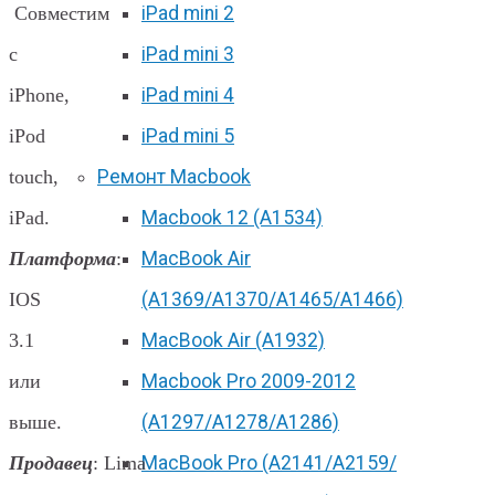
Совместим
iPad mini 2
с
iPad mini 3
iPhone,
iPad mini 4
iPod
iPad mini 5
touch,
Ремонт Macbook
iPad.
Macbook 12 (А1534)
Платформа
:
MacBook Air
IOS
(A1369/A1370/A1465/A1466)
3.1
MacBook Air (A1932)
или
Macbook Pro 2009-2012
выше.
(A1297/A1278/A1286)
Продавец
: Lima
MacBook Pro (А2141/А2159/