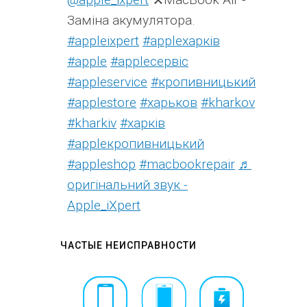
Заміна акумулятора.
#appleixpert
#аррleхарків
#apple
#аррleсервіс
#appleservice
#кропивницький
#applestore
#харьков
#kharkov
#kharkiv
#харків
#appleкропивницький
#appleshop
#macbookrepair
♬
оригінальний звук -
Apple_iXpert
ЧАСТЫЕ НЕИСПРАВНОСТИ