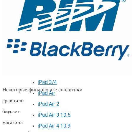
iPhone 11 Pro Max
iPhone 12 mini
iPhone 12
iPhone 12 Pro
iPhone 12 Pro Max
Ремонт iPad
iPad 2
iPad 3/4
Некоторые финансовые аналитики
iPad Air
сравнили
iPad Air 2
бюджет
iPad Air 3 10.5
магазина
iPad Air 4 10.9