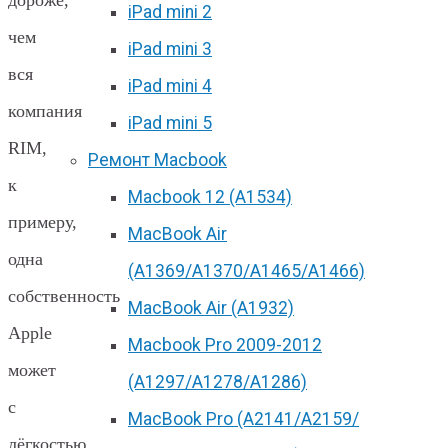
iPad mini 2
чем
iPad mini 3
вся
iPad mini 4
компания
iPad mini 5
RIM,
Ремонт Macbook
к
Macbook 12 (А1534)
примеру,
MacBook Air
одна
(A1369/A1370/A1465/A1466)
собственность
MacBook Air (A1932)
Apple
Macbook Pro 2009-2012
может
(A1297/A1278/A1286)
с
MacBook Pro (А2141/А2159/
лёгкостью