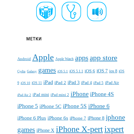
МЕТКИ
Apple
apps
app store
Android
Apple Watch
games
iOS 7
iOS 6
ios 8
iOS 5.1.1
iOS
Cydia
Galaxy
iOS 5.1
iPad
iPad 3
iPad 2
iPad 4
iPad 5
iPad Air
9
iOS 11
iOS 10
iPhone
iPhone 4S
iPad mini
iPad mini 2
iPad Air 2
iPhone 6
iPhone 5
iPhone 5S
iPhone 5C
iphone
iPhone 6 Plus
iPhone 6s
iPhone 7
iPhone 8
iPhone X-pert
ixpert
games
iPhone X