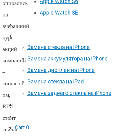
Apple Watch S6
опирались
Apple Watch SE
на
Отзывы
вчерашний
Акции
курс
Замена стекла на iPhone
акций
Замена аккумулятора на iPhone
компаний
Замена дисплея на iPhone
–
Замена стекла на iPad
согласно
Замена заднего стекла на iPhone
им,
Вакансии
RIM
F.A.Q
стоит
Cart
0
сейчас