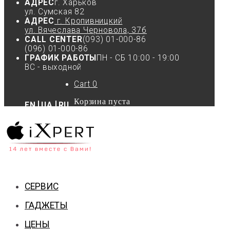
АДРЕС
г. Харьков
ул. Сумская 82
АДРЕС
г. Кропивницкий
ул. Вячеслава Черновола, 37б
CALL CENTER
(093) 01-000-86
(096) 01-000-86
ГРАФИК РАБОТЫ
ПН - СБ 10:00 - 19:00
ВС - выходной
Cart
0
Корзина пуста
EN
UA
RU
СЕРВИС
ГАДЖЕТЫ
ЦЕНЫ