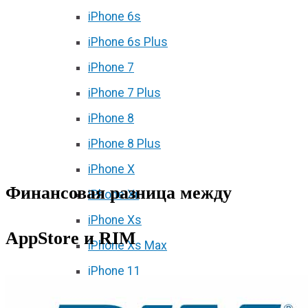
iPhone 6s
iPhone 6s Plus
iPhone 7
iPhone 7 Plus
iPhone 8
iPhone 8 Plus
iPhone X
Финансовая разница между
iPhone Xr
iPhone Xs
AppStore и RIM
iPhone Xs Max
iPhone 11
iPhone 11 Pro