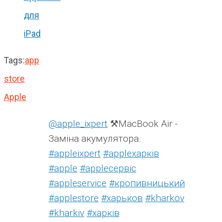
для
iPad
Tags:
app
store
Apple
@apple_ixpert
⚒️MacBook Air -
Заміна акумулятора.
#appleixpert
#аррleхарків
#apple
#аррleсервіс
#appleservice
#кропивницький
#applestore
#харьков
#kharkov
#kharkiv
#харків