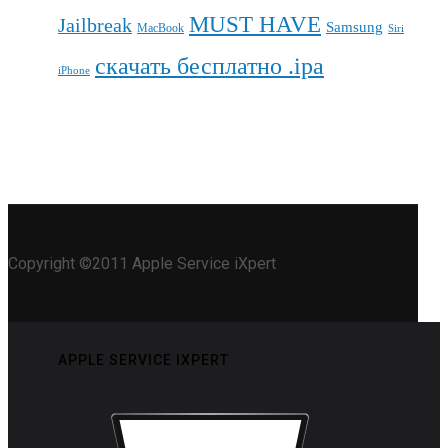
MUST HAVE
Jailbreak
Samsung
MacBook
Siri
скачать бесплатно .ipa
iPhone
Copyright ©2011 Apple Service iXpert
APPLE SERVICE IXPERT