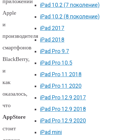
приложений
iPad 10.2 (7 поколение)
Apple
iPad 10.2 (8 поколение)
и
iPad 2017
производителя
iPad 2018
смартфонов
iPad Pro 9.7
BlackBerry,
iPad Pro 10.5
и
iPad Pro 11 2018
как
iPad Pro 11 2020
оказалось,
iPad Pro 12.9 2017
что
iPad Pro 12.9 2018
AppStore
iPad Pro 12.9 2020
стоит
iPad mini
дороже,