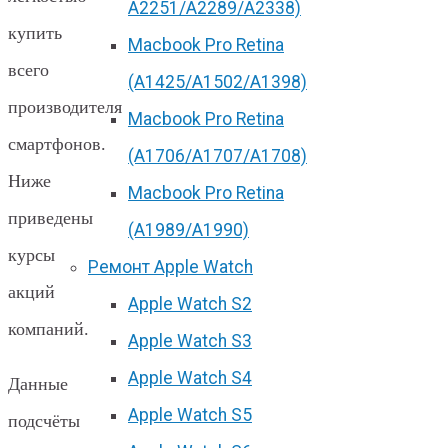
А2251/A2289/A2338)
купить
Macbook Pro Retina
всего
(А1425/A1502/A1398)
производителя
Macbook Pro Retina
смартфонов.
(А1706/A1707/A1708)
Ниже
Macbook Pro Retina
приведены
(А1989/A1990)
курсы
Ремонт Apple Watch
акций
Apple Watch S2
компаний.
Apple Watch S3
Apple Watch S4
Данные
Apple Watch S5
подсчёты