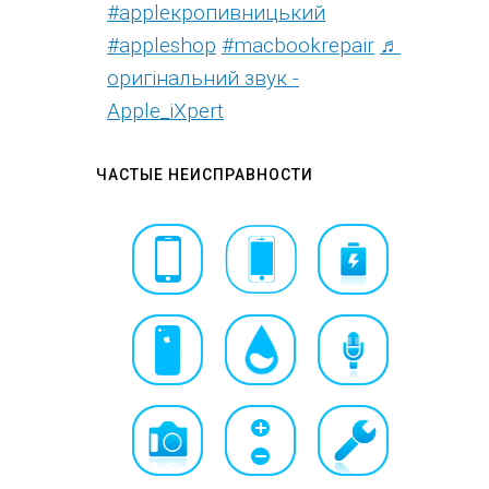
#appleкропивницький
#appleshop
#macbookrepair
♬
оригінальний звук -
Apple_iXpert
ЧАСТЫЕ НЕИСПРАВНОСТИ