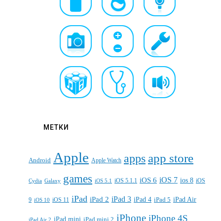
МЕТКИ
Apple
apps
app store
Android
Apple Watch
games
iOS 7
iOS 6
ios 8
iOS 5.1.1
iOS
Cydia
Galaxy
iOS 5.1
iPad
iPad 3
iPad 2
iPad 4
iPad 5
iPad Air
9
iOS 11
iOS 10
iPhone
iPhone 4S
iPad mini
iPad mini 2
iPad Air 2