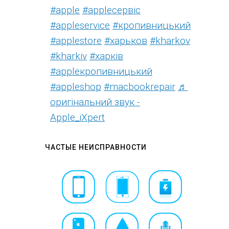
#apple
#аррleсервіс
#appleservice
#кропивницький
#applestore
#харьков
#kharkov
#kharkiv
#харків
#appleкропивницький
#appleshop
#macbookrepair
♬
оригінальний звук -
Apple_iXpert
ЧАСТЫЕ НЕИСПРАВНОСТИ