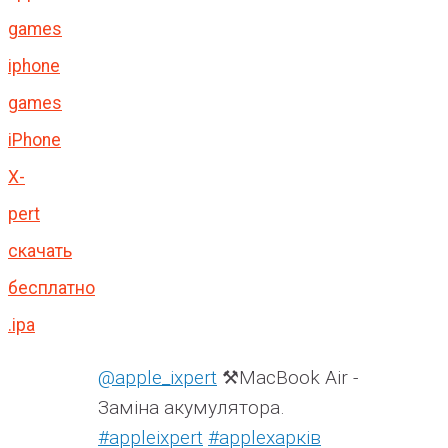
games
iphone
games
iPhone
X-
pert
скачать
бесплатно
.ipa
@apple_ixpert
⚒️MacBook Air -
Заміна акумулятора.
#appleixpert
#аррleхарків