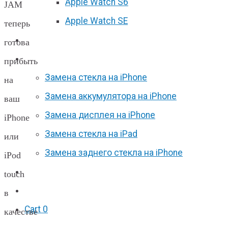
Apple Watch S6
JAM
Apple Watch SE
теперь
Отзывы
готова
Акции
прибыть
Замена стекла на iPhone
на
Замена аккумулятора на iPhone
ваш
Замена дисплея на iPhone
iPhone
Замена стекла на iPad
или
Замена заднего стекла на iPhone
iPod
Вакансии
touch
F.A.Q
в
Cart
0
качестве