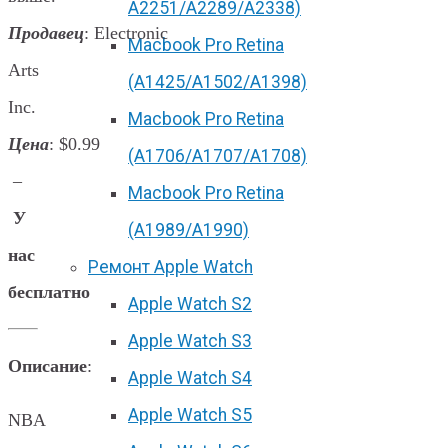
А2251/A2289/A2338)
Продавец
: Electronic
Macbook Pro Retina
Arts
(А1425/A1502/A1398)
Inc.
Macbook Pro Retina
Цена
: $0.99
(А1706/A1707/A1708)
–
Macbook Pro Retina
У
(А1989/A1990)
нас
Ремонт Apple Watch
бесплатно
Apple Watch S2
Apple Watch S3
Описание
:
Apple Watch S4
Apple Watch S5
NBA