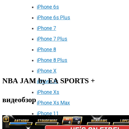
iPhone 6s
iPhone 6s Plus
iPhone 7
iPhone 7 Plus
iPhone 8
iPhone 8 Plus
iPhone X
NBA JAM by EA SPORTS +
iPhone Xr
iPhone Xs
видеобзор
iPhone Xs Max
iPhone 11
iPhone 11 Pro