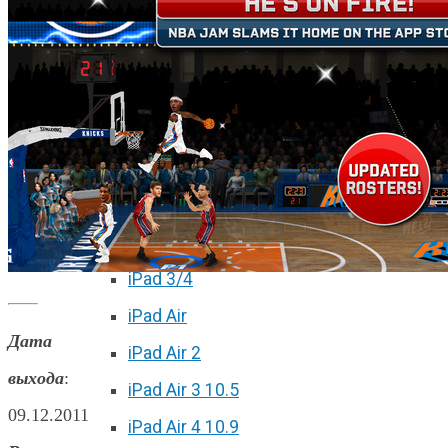
iPhone 11 Pro Max
iPhone 12 mini
iPhone 12
iPhone 12 Pro
iPhone 12 Pro Max
Ремонт iPad
iPad 2
iPad 3/4
iPad Air
Дата
iPad Air 2
выхода
:
iPad Air 3 10.5
09.12.2011
iPad Air 4 10.9