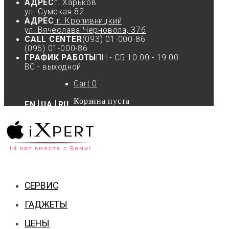
АДРЕС
г. Харьков
ул. Сумская 82
АДРЕС
г. Кропивницкий
ул. Вячеслава Черновола, 37б
CALL CENTER
(093) 01-000-86
(096) 01-000-86
ГРАФИК РАБОТЫ
ПН - СБ 10:00 - 19:00
ВС - выходной
Cart
0
Корзина пуста
EN
UA
RU
СЕРВИС
ГАДЖЕТЫ
ЦЕНЫ