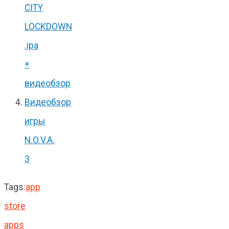
CITY
LOCKDOWN
.ipa
+
видеобзор
Видеобзор
игры
N.O.V.A.
3
Tags:
app
store
apps