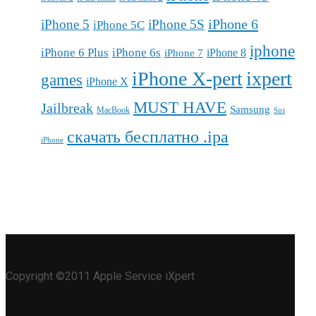
iPhone 6
iPhone 5
iPhone 5S
iPhone 5C
iphone
iPhone 6 Plus
iPhone 6s
iPhone 7
iPhone 8
iPhone X-pert
ixpert
games
iPhone X
MUST HAVE
Jailbreak
Samsung
MacBook
Siri
скачать бесплатно .ipa
iPhone
Copyright ©2011 Apple Service iXpert