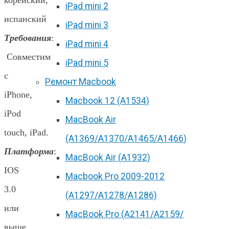
iPad mini 2
испанский
iPad mini 3
Требования
:
iPad mini 4
Совместим
iPad mini 5
с
Ремонт Macbook
iPhone,
Macbook 12 (А1534)
iPod
MacBook Air
touch, iPad.
(A1369/A1370/A1465/A1466)
Платформа
:
MacBook Air (A1932)
IOS
Macbook Pro 2009-2012
3.0
(A1297/A1278/A1286)
или
MacBook Pro (А2141/А2159/
выше.