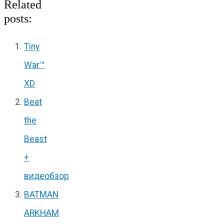
Related
posts:
Tiny
War™
XD
Beat
the
Beast
+
видеобзор
BATMAN
ARKHAM