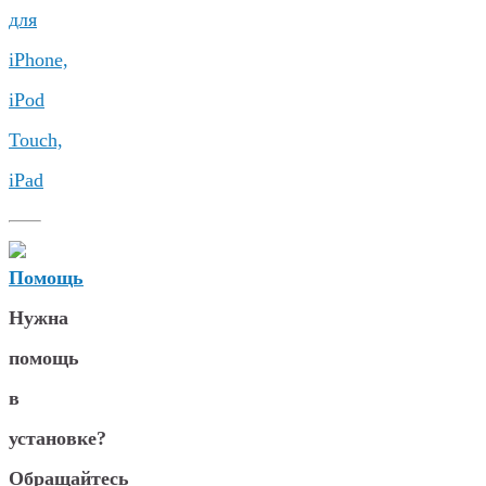
для
iPhone,
iPod
Touch,
iPad
Нужна
помощь
в
установке?
Обращайтесь