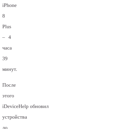
iPhone
8
Plus
– 4
часа
39
минут.
После
этого
iDeviceHelp обновил
устройства
до