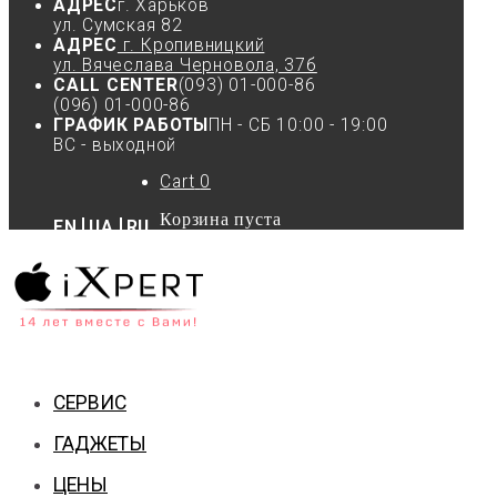
АДРЕС
г. Харьков
ул. Сумская 82
АДРЕС
г. Кропивницкий
ул. Вячеслава Черновола, 37б
CALL CENTER
(093) 01-000-86
(096) 01-000-86
ГРАФИК РАБОТЫ
ПН - СБ 10:00 - 19:00
ВС - выходной
Cart
0
Корзина пуста
EN
UA
RU
СЕРВИС
ГАДЖЕТЫ
ЦЕНЫ