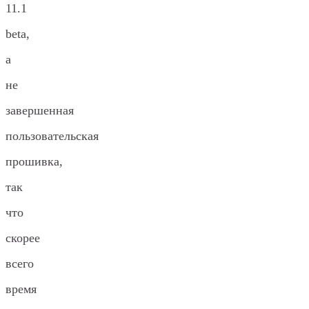
11.1
beta,
а
не
завершенная
пользовательская
прошивка,
так
что
скорее
всего
время