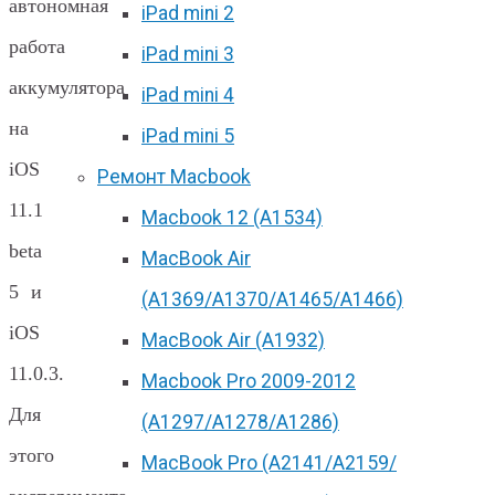
автономная
iPad mini 2
работа
iPad mini 3
аккумулятора
iPad mini 4
на
iPad mini 5
iOS
Ремонт Macbook
11.1
Macbook 12 (А1534)
beta
MacBook Air
5 и
(A1369/A1370/A1465/A1466)
iOS
MacBook Air (A1932)
11.0.3.
Macbook Pro 2009-2012
Для
(A1297/A1278/A1286)
этого
MacBook Pro (А2141/А2159/