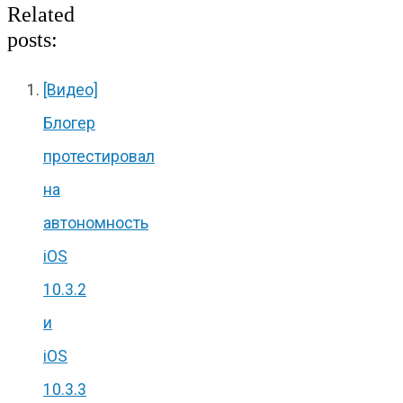
Related
posts:
[Видео]
Блогер
протестировал
на
автономность
iOS
10.3.2
и
iOS
10.3.3