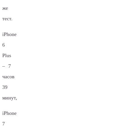
же
тест.
iPhone
6
Plus
– 7
часов
39
минут,
iPhone
7