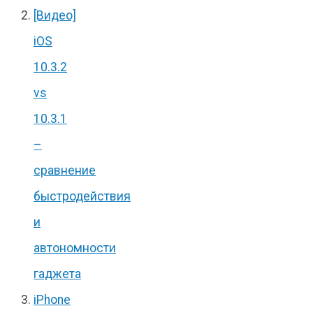
[Видео]
iOS
10.3.2
vs
10.3.1
–
сравнение
быстродействия
и
автономности
гаджета
iPhone