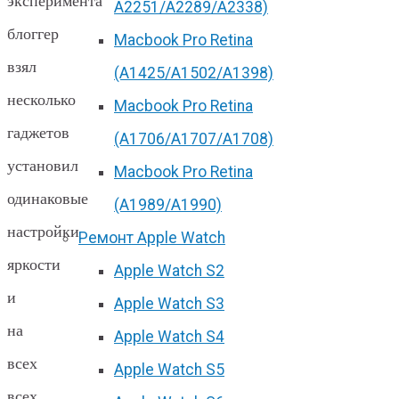
эксперимента
А2251/A2289/A2338)
блоггер
Macbook Pro Retina
взял
(А1425/A1502/A1398)
несколько
Macbook Pro Retina
гаджетов
(А1706/A1707/A1708)
установил
Macbook Pro Retina
одинаковые
(А1989/A1990)
настройки
Ремонт Apple Watch
яркости
Apple Watch S2
и
Apple Watch S3
на
Apple Watch S4
всех
Apple Watch S5
всех