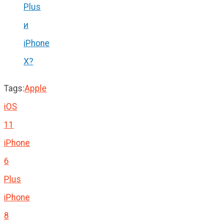
Plus
и
iPhone
X?
Tags:
Apple
iOS
11
iPhone
6
Plus
iPhone
8