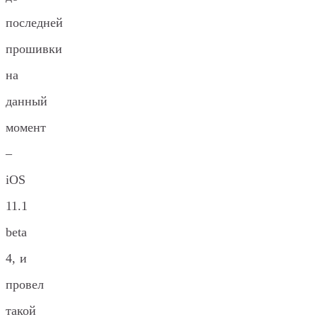
последней
прошивки
на
данный
момент
–
iOS
11.1
beta
4, и
провел
такой