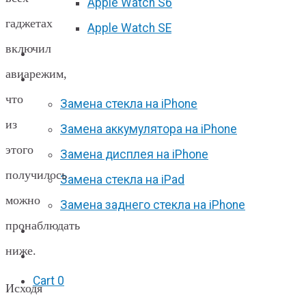
Apple Watch S6
гаджетах
Apple Watch SE
включил
Отзывы
авиарежим,
Акции
что
Замена стекла на iPhone
из
Замена аккумулятора на iPhone
этого
Замена дисплея на iPhone
получилось
Замена стекла на iPad
можно
Замена заднего стекла на iPhone
пронаблюдать
Вакансии
ниже.
F.A.Q
Cart
0
Исходя