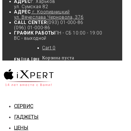
АДРЕС
г. Харьков
ул. Сумская 82
АДРЕС
г. Кропивницкий
ул. Вячеслава Черновола, 37б
CALL CENTER
(093) 01-000-86
(096) 01-000-86
ГРАФИК РАБОТЫ
ПН - СБ 10:00 - 19:00
ВС - выходной
Cart
0
Корзина пуста
EN
UA
RU
СЕРВИС
ГАДЖЕТЫ
ЦЕНЫ