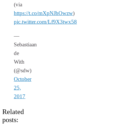
(via
https://t.co/mXpNJhOwzw
)
pic.twitter.com/Lf9X3twx58
—
Sebastiaan
de
With
(@sdw)
October
25,
2017
Related
posts: