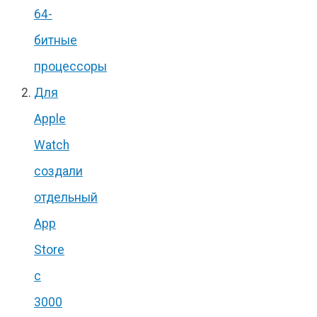
64-
битные
процессоры
Для
Apple
Watch
создали
отдельный
App
Store
с
3000