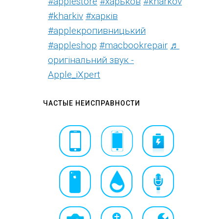
#applestore
#харьков
#kharkov
#kharkiv
#харків
#appleкропивницький
#appleshop
#macbookrepair
♬
оригінальний звук -
Apple_iXpert
ЧАСТЫЕ НЕИСПРАВНОСТИ