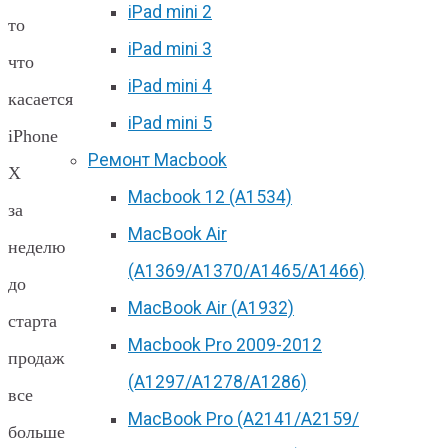
iPad mini 2
то
iPad mini 3
что
iPad mini 4
касается
iPad mini 5
iPhone
Ремонт Macbook
X
Macbook 12 (А1534)
за
MacBook Air
неделю
(A1369/A1370/A1465/A1466)
до
MacBook Air (A1932)
старта
Macbook Pro 2009-2012
продаж
(A1297/A1278/A1286)
все
MacBook Pro (А2141/А2159/
больше