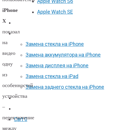
Apple Watch S6
iPhone
Apple Watch SE
X
Отзывы
показал
Акции
на
Замена стекла на iPhone
видео
Замена аккумулятора на iPhone
одну
Замена дисплея на iPhone
из
Замена стекла на iPad
особенностей
Замена заднего стекла на iPhone
устройства
Вакансии
–
F.A.Q
переключение
Cart
0
между