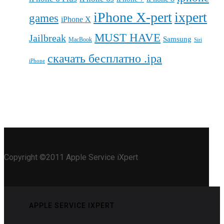
iPhone X-pert
ixpert
games
iPhone X
MUST HAVE
Jailbreak
Samsung
MacBook
Siri
скачать бесплатно .ipa
iPhone
Copyright ©2011 Apple Service iXpert
APPLE SERVICE IXPERT