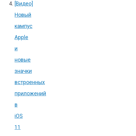
[Видео]
Новый
кампус
Apple
и
новые
значки
встроенных
приложений
в
iOS
11