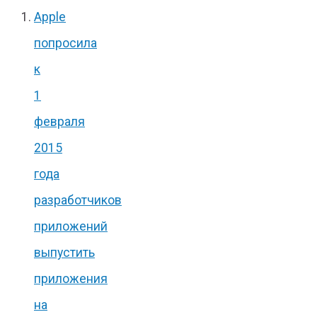
Apple
попросила
к
1
февраля
2015
года
разработчиков
приложений
выпустить
приложения
на