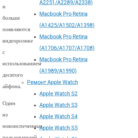
А2251/A2289/A2338)
и
Macbook Pro Retina
больше
(А1425/A1502/A1398)
появляются
Macbook Pro Retina
видеоролике
(А1706/A1707/A1708)
с
Macbook Pro Retina
использованием
(А1989/A1990)
десятого
Ремонт Apple Watch
айфона.
Apple Watch S2
Один
Apple Watch S3
из
Apple Watch S4
новоиспеченных
Apple Watch S5
пользователей