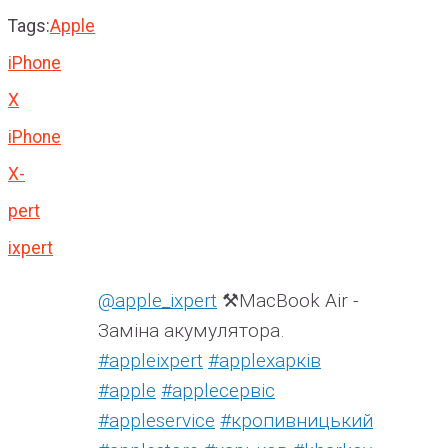
Tags:
Apple
iPhone
X
iPhone
X-
pert
ixpert
@apple_ixpert
⚒️MacBook Air -
Заміна акумулятора.
#appleixpert
#аррleхарків
#apple
#аррleсервіс
#appleservice
#кропивницький