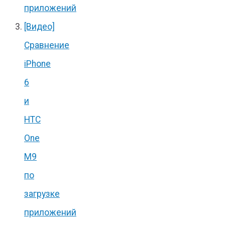
приложений
[Видео]
Сравнение
iPhone
6
и
HTC
One
M9
по
загрузке
приложений