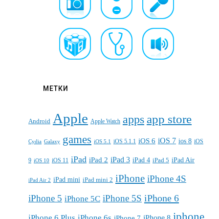
МЕТКИ
Apple
apps
app store
Android
Apple Watch
games
iOS 7
iOS 6
ios 8
iOS 5.1.1
iOS
Cydia
Galaxy
iOS 5.1
iPad
iPad 3
iPad 2
iPad 4
iPad 5
iPad Air
9
iOS 11
iOS 10
iPhone
iPhone 4S
iPad mini
iPad mini 2
iPad Air 2
iPhone 6
iPhone 5
iPhone 5S
iPhone 5C
iphone
iPhone 6 Plus
iPhone 6s
iPhone 7
iPhone 8