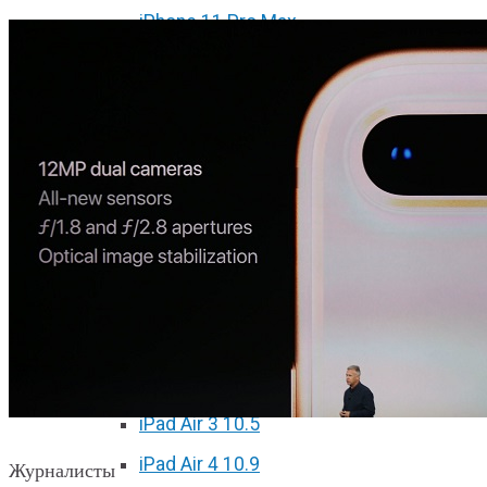
iPhone 11 Pro Max
iPhone 12 mini
iPhone 12
iPhone 12 Pro
iPhone 12 Pro Max
Ремонт iPad
iPad 2
iPad 3/4
iPad Air
iPad Air 2
iPad Air 3 10.5
iPad Air 4 10.9
Журналисты