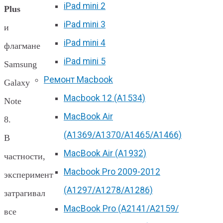
iPad mini 2
Plus
iPad mini 3
и
iPad mini 4
флагмане
iPad mini 5
Samsung
Ремонт Macbook
Galaxy
Macbook 12 (А1534)
Note
MacBook Air
8.
(A1369/A1370/A1465/A1466)
В
MacBook Air (A1932)
частности,
Macbook Pro 2009-2012
эксперимент
(A1297/A1278/A1286)
затрагивал
MacBook Pro (А2141/А2159/
все