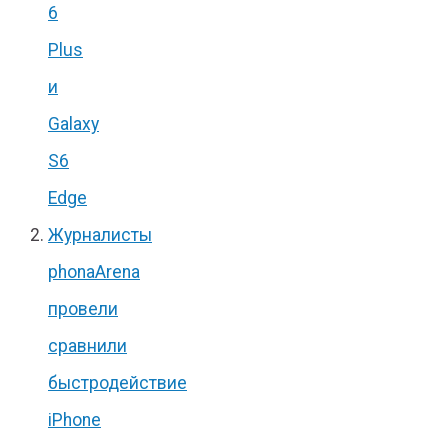
6
Plus
и
Galaxy
S6
Edge
Журналисты
phonaArena
провели
сравнили
быстродействие
iPhone