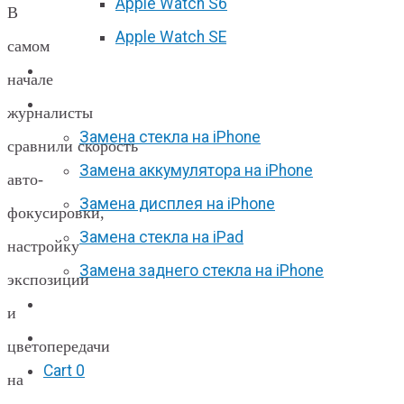
Apple Watch S6
В
Apple Watch SE
самом
Отзывы
начале
Акции
журналисты
Замена стекла на iPhone
сравнили скорость
Замена аккумулятора на iPhone
авто-
Замена дисплея на iPhone
фокусировки,
Замена стекла на iPad
настройку
Замена заднего стекла на iPhone
экспозиции
Вакансии
и
F.A.Q
цветопередачи
Cart
0
на