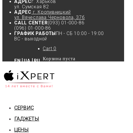
АДРЕС
г. Харьков
ул. Сумская 82
АДРЕС
г. Кропивницкий
ул. Вячеслава Черновола, 37б
CALL CENTER
(093) 01-000-86
(096) 01-000-86
ГРАФИК РАБОТЫ
ПН - СБ 10:00 - 19:00
ВС - выходной
Cart
0
Корзина пуста
EN
UA
RU
СЕРВИС
ГАДЖЕТЫ
ЦЕНЫ