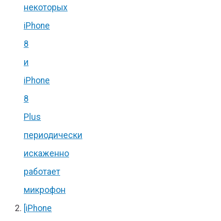
некоторых
iPhone
8
и
iPhone
8
Plus
периодически
искаженно
работает
микрофон
[iPhone