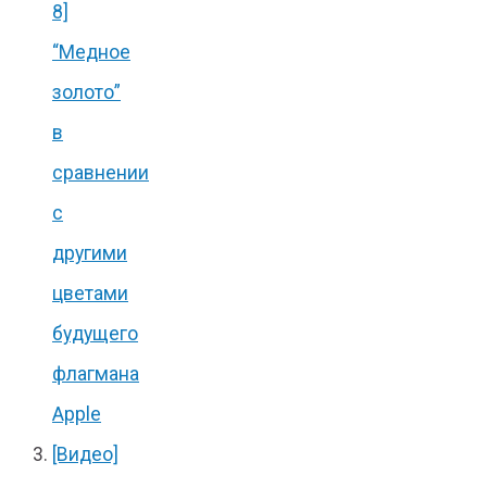
8]
“Медное
золото”
в
сравнении
с
другими
цветами
будущего
флагмана
Apple
[Видео]