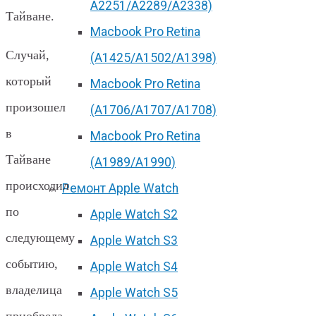
А2251/A2289/A2338)
Тайване.
Macbook Pro Retina
Случай,
(А1425/A1502/A1398)
который
Macbook Pro Retina
произошел
(А1706/A1707/A1708)
в
Macbook Pro Retina
Тайване
(А1989/A1990)
происходил
Ремонт Apple Watch
по
Apple Watch S2
следующему
Apple Watch S3
событию,
Apple Watch S4
владелица
Apple Watch S5
приобрела