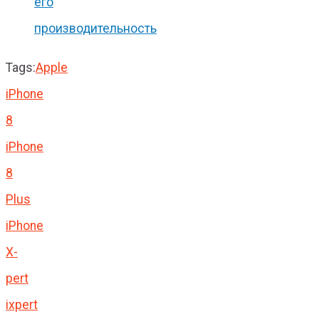
его
производительность
Tags:
Apple
iPhone
8
iPhone
8
Plus
iPhone
X-
pert
ixpert