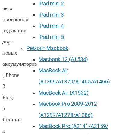
iPad mini 2
чего
iPad mini 3
произошло
iPad mini 4
вздувание
iPad mini 5
двух
Ремонт Macbook
новых
Macbook 12 (А1534)
аккумуляторов
MacBook Air
(iPhone
(A1369/A1370/A1465/A1466)
8
MacBook Air (A1932)
Plus)
Macbook Pro 2009-2012
в
(A1297/A1278/A1286)
Японии
MacBook Pro (А2141/А2159/
и