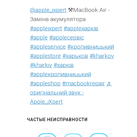
@apple_ixpert
⚒️MacBook Air -
Заміна акумулятора.
#appleixpert
#аррleхарків
#apple
#аррleсервіс
#appleservice
#кропивницький
#applestore
#харьков
#kharkov
#kharkiv
#харків
#appleкропивницький
#appleshop
#macbookrepair
♬
оригінальний звук -
Apple_iXpert
ЧАСТЫЕ НЕИСПРАВНОСТИ