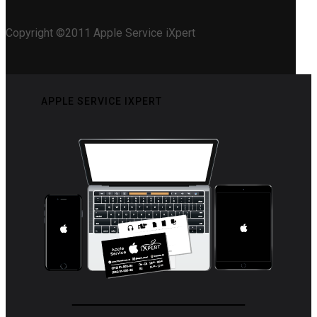
Copyright ©2011 Apple Service iXpert
APPLE SERVICE IXPERT