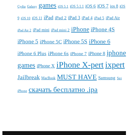
games
iOS 7
iOS 6
ios 8
iOS 5.1.1
iOS
Cydia
Galaxy
iOS 5.1
iPad
iPad 3
iPad 2
iPad 4
iPad 5
iPad Air
9
iOS 11
iOS 10
iPhone
iPhone 4S
iPad mini
iPad mini 2
iPad Air 2
iPhone 6
iPhone 5
iPhone 5S
iPhone 5C
iphone
iPhone 6 Plus
iPhone 6s
iPhone 7
iPhone 8
iPhone X-pert
ixpert
games
iPhone X
MUST HAVE
Jailbreak
Samsung
MacBook
Siri
скачать бесплатно .ipa
iPhone