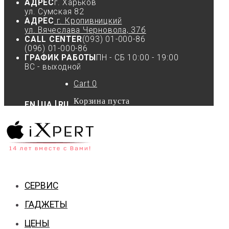
АДРЕС
г. Харьков
ул. Сумская 82
АДРЕС
г. Кропивницкий
ул. Вячеслава Черновола, 37б
CALL CENTER
(093) 01-000-86
(096) 01-000-86
ГРАФИК РАБОТЫ
ПН - СБ 10:00 - 19:00
ВС - выходной
Cart
0
Корзина пуста
EN
UA
RU
СЕРВИС
ГАДЖЕТЫ
ЦЕНЫ