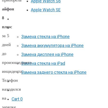
Apple Watch S6
айфон
Apple Watch SE
8
Отзывы
плюс
Акции
за 5
Замена стекла на iPhone
дней
Замена аккумулятора на iPhone
до
Замена дисплея на iPhone
произошедшего
Замена стекла на iPad
инцидента.
Замена заднего стекла на iPhone
Телефон
Вакансии
находился
F.A.Q
на
Cart
0
зарядке,