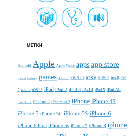
МЕТКИ
Apple
apps
app store
Android
Apple Watch
games
iOS 7
iOS 6
ios 8
iOS 5.1.1
iOS
Cydia
Galaxy
iOS 5.1
iPad
iPad 3
iPad 2
iPad 4
iPad 5
iPad Air
9
iOS 11
iOS 10
iPhone
iPhone 4S
iPad mini
iPad mini 2
iPad Air 2
iPhone 6
iPhone 5
iPhone 5S
iPhone 5C
iphone
iPhone 6 Plus
iPhone 6s
iPhone 7
iPhone 8