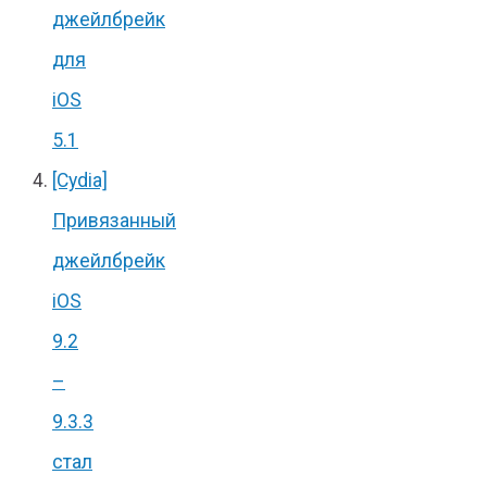
джейлбрейк
для
iOS
5.1
[Cydia]
Привязанный
джейлбрейк
iOS
9.2
–
9.3.3
стал