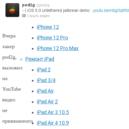
iPhone 11 Pro Max
iPhone 12 mini
iPhone 12
Вчера
iPhone 12 Pro
хакер
iPhone 12 Pro Max
pod2g,
Ремонт iPad
выложил
iPad 2
на
iPad 3/4
YouTube
iPad Air
видео
iPad Air 2
не
iPad Air 3 10.5
привязанного
iPad Air 4 10.9