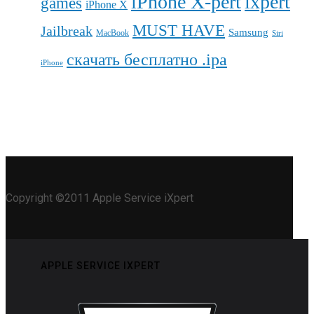
iPhone X-pert
ixpert
games
iPhone X
MUST HAVE
Jailbreak
Samsung
MacBook
Siri
скачать бесплатно .ipa
iPhone
Copyright ©2011 Apple Service iXpert
APPLE SERVICE IXPERT