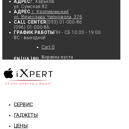
АДРЕС
г. Харьков
ул. Сумская 82
АДРЕС
г. Кропивницкий
ул. Вячеслава Черновола, 37б
CALL CENTER
(093) 01-000-86
(096) 01-000-86
ГРАФИК РАБОТЫ
ПН - СБ 10:00 - 19:00
ВС - выходной
Cart
0
Корзина пуста
EN
UA
RU
СЕРВИС
ГАДЖЕТЫ
ЦЕНЫ