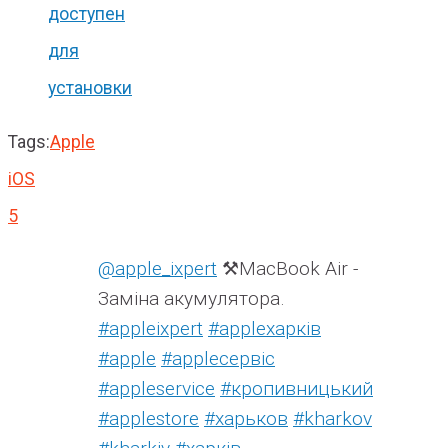
доступен
для
установки
Tags:
Apple
iOS
5
@apple_ixpert
⚒️MacBook Air -
Заміна акумулятора.
#appleixpert
#аррleхарків
#apple
#аррleсервіс
#appleservice
#кропивницький
#applestore
#харьков
#kharkov