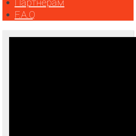
Партнерам
F.A.Q