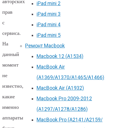
авторских
iPad mini 2
прав
iPad mini 3
с
iPad mini 4
сервиса.
iPad mini 5
На
Ремонт Macbook
данный
Macbook 12 (А1534)
момент
MacBook Air
не
(A1369/A1370/A1465/A1466)
известно,
MacBook Air (A1932)
какие
Macbook Pro 2009-2012
именно
(A1297/A1278/A1286)
аппараты
MacBook Pro (А2141/А2159/