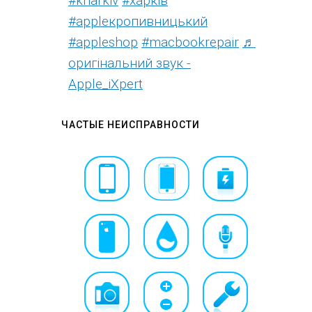
#kharkiv
#харків
#appleкропивницький
#appleshop
#macbookrepair
♬
оригінальний звук -
Apple_iXpert
ЧАСТЫЕ НЕИСПРАВНОСТИ