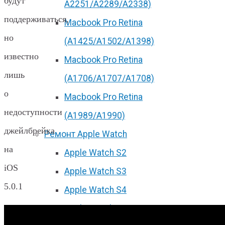
будут
А2251/A2289/A2338)
поддерживаться,
Macbook Pro Retina
но
(А1425/A1502/A1398)
известно
Macbook Pro Retina
лишь
(А1706/A1707/A1708)
о
Macbook Pro Retina
недоступности
(А1989/A1990)
джейлбрейка
Ремонт Apple Watch
на
Apple Watch S2
iOS
Apple Watch S3
5.0.1
Apple Watch S4
Apple Watch S5