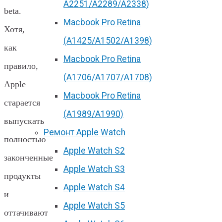
А2251/A2289/A2338)
beta.
Macbook Pro Retina
Хотя,
(А1425/A1502/A1398)
как
Macbook Pro Retina
правило,
(А1706/A1707/A1708)
Apple
Macbook Pro Retina
старается
(А1989/A1990)
выпускать
Ремонт Apple Watch
полностью
Apple Watch S2
законченные
Apple Watch S3
продукты
Apple Watch S4
и
Apple Watch S5
оттачивают