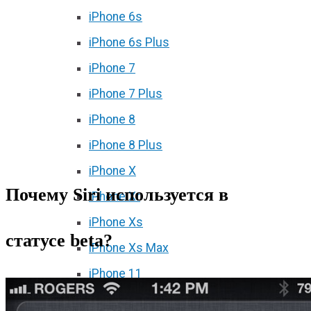
iPhone 6s
iPhone 6s Plus
iPhone 7
iPhone 7 Plus
iPhone 8
iPhone 8 Plus
iPhone X
Почему Siri используется в
iPhone Xr
iPhone Xs
статусе beta?
iPhone Xs Max
iPhone 11
iPhone 11 Pro