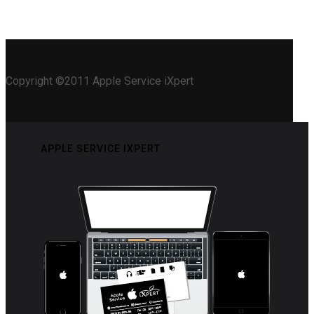
Copyright ©2011 Apple Service iXpert
APPLE SERVICE IXPERT