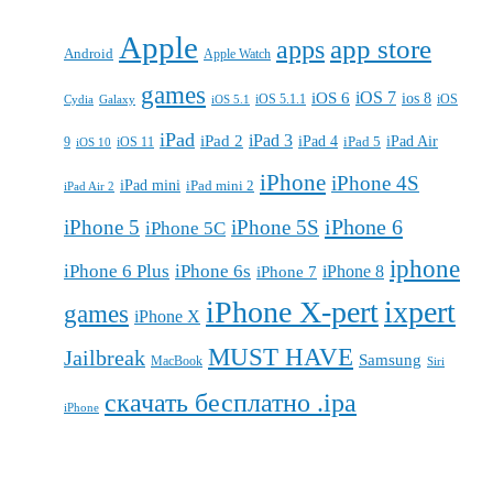
Apple
apps
app store
Android
Apple Watch
games
iOS 7
iOS 6
ios 8
iOS 5.1.1
iOS
Cydia
Galaxy
iOS 5.1
iPad
iPad 3
iPad 2
iPad 4
iPad 5
iPad Air
9
iOS 11
iOS 10
iPhone
iPhone 4S
iPad mini
iPad mini 2
iPad Air 2
iPhone 6
iPhone 5
iPhone 5S
iPhone 5C
iphone
iPhone 6 Plus
iPhone 6s
iPhone 7
iPhone 8
iPhone X-pert
ixpert
games
iPhone X
MUST HAVE
Jailbreak
Samsung
MacBook
Siri
скачать бесплатно .ipa
iPhone