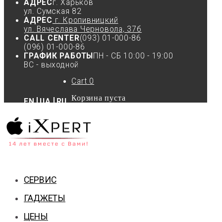
АДРЕС
г. Харьков
ул. Сумская 82
АДРЕС
г. Кропивницкий
ул. Вячеслава Черновола, 37б
CALL CENTER
(093) 01-000-86
(096) 01-000-86
ГРАФИК РАБОТЫ
ПН - СБ 10:00 - 19:00
ВС - выходной
Cart
0
Корзина пуста
EN
UA
RU
СЕРВИС
ГАДЖЕТЫ
ЦЕНЫ