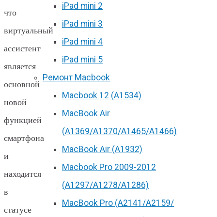
iPad mini 2
что
iPad mini 3
виртуальный
iPad mini 4
ассистент
iPad mini 5
является
Ремонт Macbook
основной
Macbook 12 (А1534)
новой
MacBook Air
функцией
(A1369/A1370/A1465/A1466)
смартфона
MacBook Air (A1932)
и
Macbook Pro 2009-2012
находится
(A1297/A1278/A1286)
в
MacBook Pro (А2141/А2159/
статусе