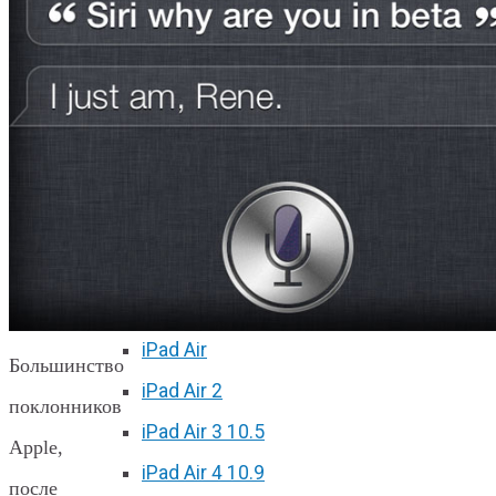
iPhone 11 Pro Max
iPhone 12 mini
iPhone 12
iPhone 12 Pro
iPhone 12 Pro Max
Ремонт iPad
iPad 2
iPad 3/4
iPad Air
Большинство
iPad Air 2
поклонников
iPad Air 3 10.5
Apple,
iPad Air 4 10.9
после