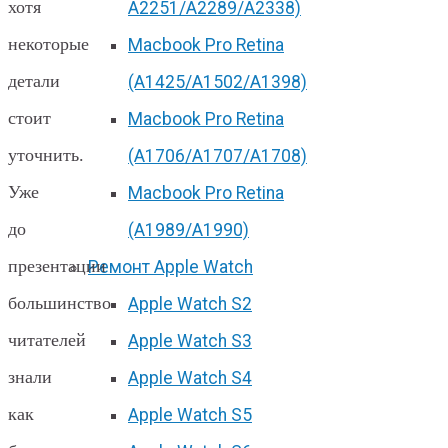
хотя
А2251/A2289/A2338)
некоторые
Macbook Pro Retina
детали
(А1425/A1502/A1398)
стоит
Macbook Pro Retina
уточнить.
(А1706/A1707/A1708)
Уже
Macbook Pro Retina
до
(А1989/A1990)
презентации
Ремонт Apple Watch
большинство
Apple Watch S2
читателей
Apple Watch S3
знали
Apple Watch S4
как
Apple Watch S5