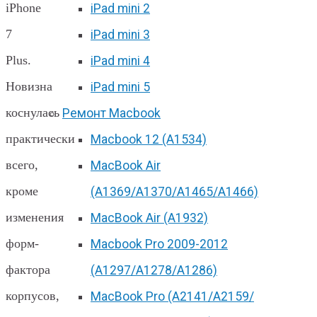
iPhone
iPad mini 2
7
iPad mini 3
Plus.
iPad mini 4
Новизна
iPad mini 5
коснулась
Ремонт Macbook
практически
Macbook 12 (А1534)
всего,
MacBook Air
кроме
(A1369/A1370/A1465/A1466)
изменения
MacBook Air (A1932)
форм-
Macbook Pro 2009-2012
фактора
(A1297/A1278/A1286)
корпусов,
MacBook Pro (А2141/А2159/