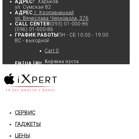
АДРЕС
г. Харьков
ул. Сумская 82
АДРЕС
г. Кропивницкий
ул. Вячеслава Черновола, 37б
CALL CENTER
(093) 01-000-86
(096) 01-000-86
ГРАФИК РАБОТЫ
ПН - СБ 10:00 - 19:00
ВС - выходной
Cart
0
Корзина пуста
EN
UA
RU
СЕРВИС
ГАДЖЕТЫ
ЦЕНЫ