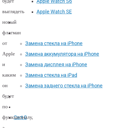
будет
Apple Watch S6
выглядеть
Apple Watch SE
новый
Отзывы
флагман
Акции
от
Замена стекла на iPhone
Apple
Замена аккумулятора на iPhone
и
Замена дисплея на iPhone
каким
Замена стекла на iPad
он
Замена заднего стекла на iPhone
будет
Вакансии
по
F.A.Q
функционалу,
Cart
0
а