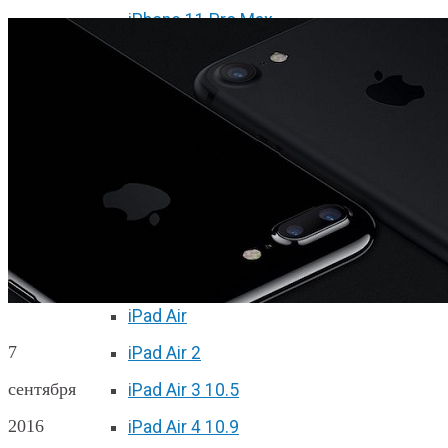
iPhone 11 Pro Max
iPhone 12 mini
iPhone 12
iPhone 12 Pro
iPhone 12 Pro Max
Ремонт iPad
iPad 2
iPad 3/4
iPad Air
7
iPad Air 2
сентября
iPad Air 3 10.5
2016
iPad Air 4 10.9