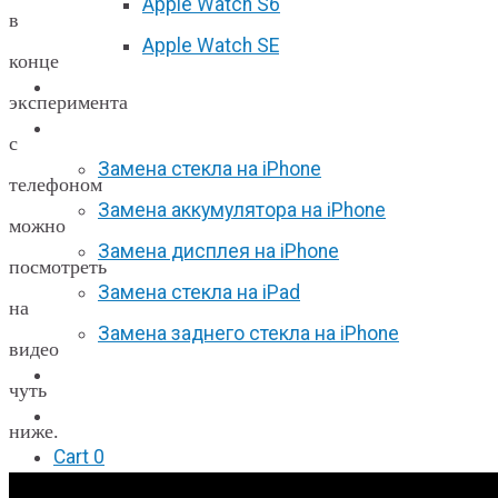
Apple Watch S6
в
Apple Watch SE
конце
Отзывы
эксперимента
Акции
с
Замена стекла на iPhone
телефоном
Замена аккумулятора на iPhone
можно
Замена дисплея на iPhone
посмотреть
Замена стекла на iPad
на
Замена заднего стекла на iPhone
видео
Вакансии
чуть
F.A.Q
ниже.
Cart
0