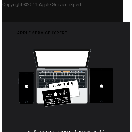
Copyright ©2011 Apple Service iXpert
APPLE SERVICE IXPERT
г. Харьков, улица Сумская 82