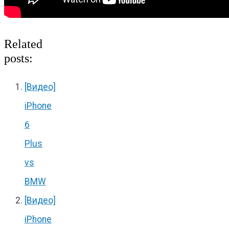
Related
posts:
[Видео]
iPhone
6
Plus
vs
BMW
[Видео]
iPhone