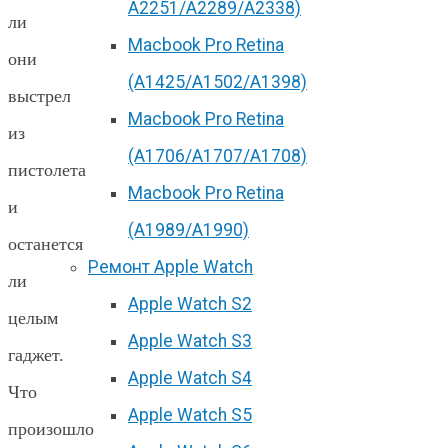
А2251/A2289/A2338)
ли
Macbook Pro Retina
они
(А1425/A1502/A1398)
выстрел
Macbook Pro Retina
из
(А1706/A1707/A1708)
пистолета
Macbook Pro Retina
и
(А1989/A1990)
останется
Ремонт Apple Watch
ли
Apple Watch S2
целым
Apple Watch S3
гаджет.
Apple Watch S4
Что
Apple Watch S5
произошло