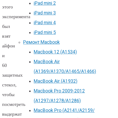
iPad mini 2
этого
iPad mini 3
эксперимента
iPad mini 4
был
iPad mini 5
взят
Ремонт Macbook
айфон
Macbook 12 (А1534)
и
MacBook Air
60
(A1369/A1370/A1465/A1466)
защитных
MacBook Air (A1932)
стекол,
Macbook Pro 2009-2012
чтобы
(A1297/A1278/A1286)
посмотреть
MacBook Pro (А2141/А2159/
выдержат