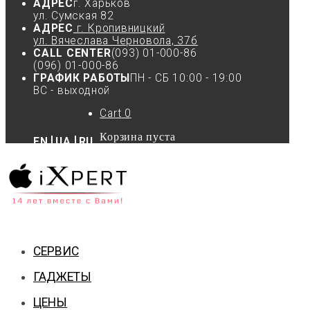
АДРЕС
г. Харьков
ул. Сумская 82
АДРЕС
г. Кропивницкий
ул. Вячеслава Черновола, 37б
CALL CENTER
(093) 01-000-86
(096) 01-000-86
ГРАФИК РАБОТЫ
ПН - СБ 10:00 - 19:00
ВС - выходной
Cart
0
Корзина пуста
EN
UA
RU
СЕРВИС
ГАДЖЕТЫ
ЦЕНЫ