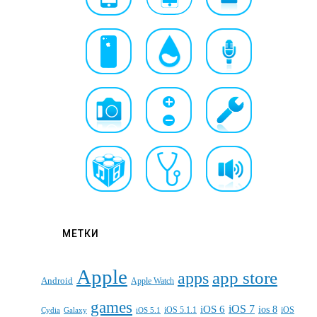
МЕТКИ
Apple
apps
app store
Android
Apple Watch
games
iOS 7
iOS 6
ios 8
iOS 5.1.1
iOS
Cydia
Galaxy
iOS 5.1