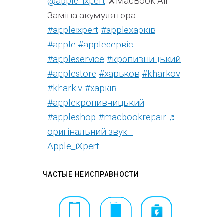
@apple_ixpert
⚒️MacBook Air -
Заміна акумулятора.
#appleixpert
#аррleхарків
#apple
#аррleсервіс
#appleservice
#кропивницький
#applestore
#харьков
#kharkov
#kharkiv
#харків
#appleкропивницький
#appleshop
#macbookrepair
♬
оригінальний звук -
Apple_iXpert
ЧАСТЫЕ НЕИСПРАВНОСТИ