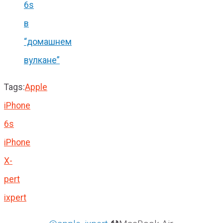
6s
в
“домашнем
вулкане”
Tags:
Apple
iPhone
6s
iPhone
X-
pert
ixpert