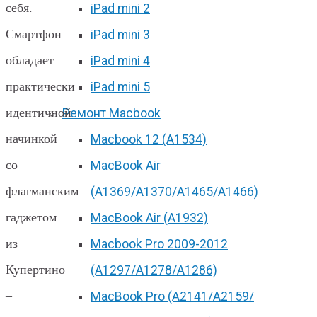
себя.
iPad mini 2
Смартфон
iPad mini 3
обладает
iPad mini 4
практически
iPad mini 5
идентичной
Ремонт Macbook
начинкой
Macbook 12 (А1534)
со
MacBook Air
флагманским
(A1369/A1370/A1465/A1466)
гаджетом
MacBook Air (A1932)
из
Macbook Pro 2009-2012
Купертино
(A1297/A1278/A1286)
–
MacBook Pro (А2141/А2159/