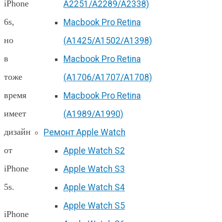
iPhone
А2251/A2289/A2338)
6s,
Macbook Pro Retina
но
(А1425/A1502/A1398)
в
Macbook Pro Retina
тоже
(А1706/A1707/A1708)
время
Macbook Pro Retina
имеет
(А1989/A1990)
дизайн
Ремонт Apple Watch
от
Apple Watch S2
iPhone
Apple Watch S3
5s.
Apple Watch S4
Apple Watch S5
iPhone