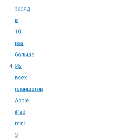
заряд
в
10
раз
больше
Из
всех
планшетов
Apple
iPad
mini
3