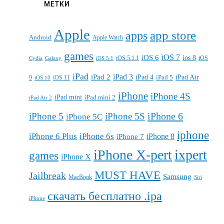
МЕТКИ
Apple
apps
app store
Android
Apple Watch
games
iOS 7
iOS 6
ios 8
iOS 5.1.1
iOS
Cydia
Galaxy
iOS 5.1
iPad
iPad 3
iPad 2
iPad 4
iPad 5
iPad Air
9
iOS 11
iOS 10
iPhone
iPhone 4S
iPad mini
iPad mini 2
iPad Air 2
iPhone 6
iPhone 5
iPhone 5S
iPhone 5C
iphone
iPhone 6 Plus
iPhone 6s
iPhone 7
iPhone 8
iPhone X-pert
ixpert
games
iPhone X
MUST HAVE
Jailbreak
Samsung
MacBook
Siri
скачать бесплатно .ipa
iPhone