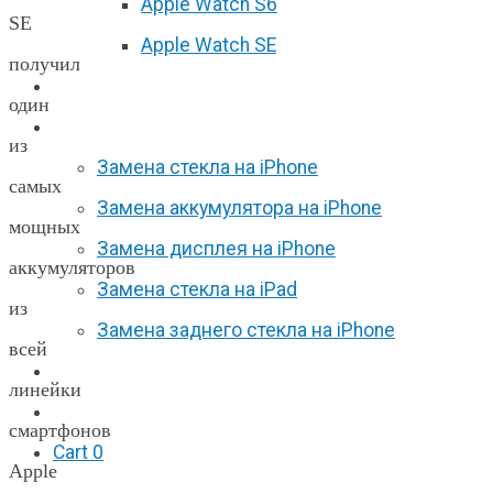
Apple Watch S6
SE
Apple Watch SE
получил
Отзывы
один
Акции
из
Замена стекла на iPhone
самых
Замена аккумулятора на iPhone
мощных
Замена дисплея на iPhone
аккумуляторов
Замена стекла на iPad
из
Замена заднего стекла на iPhone
всей
Вакансии
линейки
F.A.Q
смартфонов
Cart
0
Apple