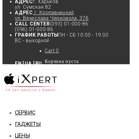
АДРЕС
г. Харьков
ул. Сумская 82
АДРЕС
г. Кропивницкий
ул. Вячеслава Черновола, 37б
CALL CENTER
(093) 01-000-86
(096) 01-000-86
ГРАФИК РАБОТЫ
ПН - СБ 10:00 - 19:00
ВС - выходной
Cart
0
Корзина пуста
EN
UA
RU
СЕРВИС
ГАДЖЕТЫ
ЦЕНЫ