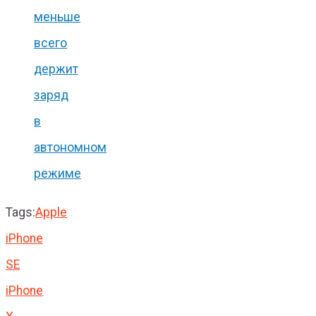
меньше
всего
держит
заряд
в
автономном
режиме
Tags:
Apple
iPhone
SE
iPhone