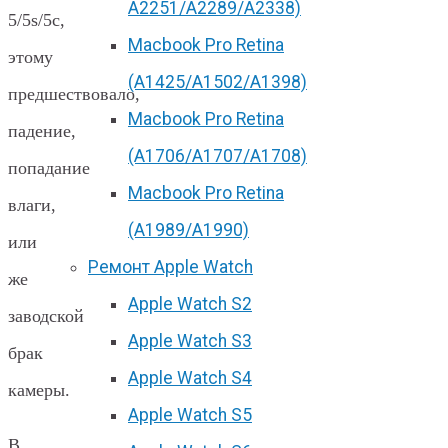
А2251/A2289/A2338)
5/5s/5c,
Macbook Pro Retina
этому
(А1425/A1502/A1398)
предшествовало,
Macbook Pro Retina
падение,
(А1706/A1707/A1708)
попадание
Macbook Pro Retina
влаги,
(А1989/A1990)
или
Ремонт Apple Watch
же
Apple Watch S2
заводской
Apple Watch S3
брак
Apple Watch S4
камеры.
Apple Watch S5
В