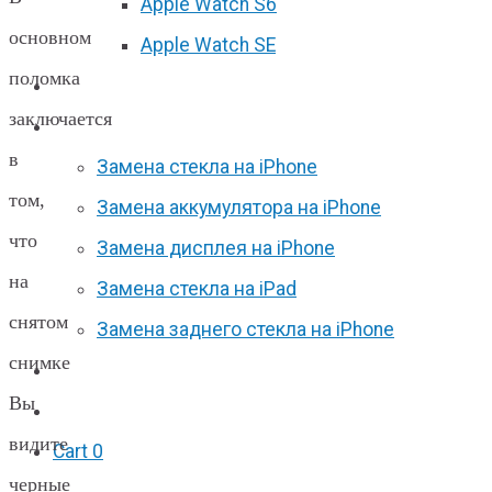
Apple Watch S6
основном
Apple Watch SE
поломка
Отзывы
заключается
Акции
в
Замена стекла на iPhone
том,
Замена аккумулятора на iPhone
что
Замена дисплея на iPhone
на
Замена стекла на iPad
снятом
Замена заднего стекла на iPhone
снимке
Вакансии
Вы
F.A.Q
видите
Cart
0
черные