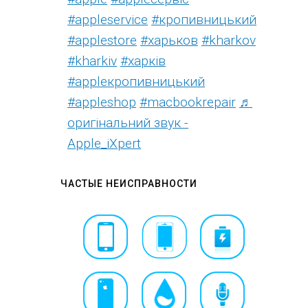
#appleservice
#кропивницький
#applestore
#харьков
#kharkov
#kharkiv
#харків
#appleкропивницький
#appleshop
#macbookrepair
♬
оригінальний звук -
Apple_iXpert
ЧАСТЫЕ НЕИСПРАВНОСТИ