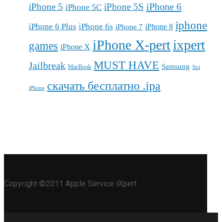
iPhone 6
iPhone 5
iPhone 5S
iPhone 5C
iphone
iPhone 6 Plus
iPhone 6s
iPhone 7
iPhone 8
iPhone X-pert
ixpert
games
iPhone X
MUST HAVE
Jailbreak
Samsung
MacBook
Siri
скачать бесплатно .ipa
iPhone
Copyright ©2011 Apple Service iXpert