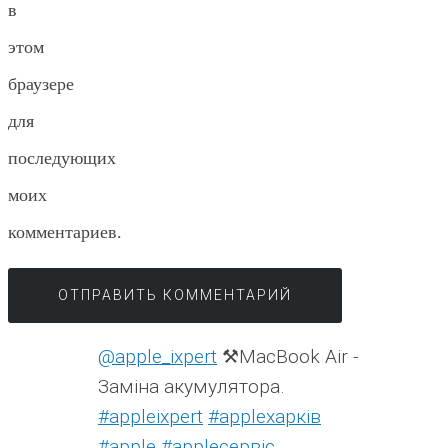
в
этом
браузере
для
последующих
моих
комментариев.
@apple_ixpert
⚒️MacBook Air -
Заміна акумулятора.
#appleixpert
#аррleхарків
#apple
#аррleсервіс