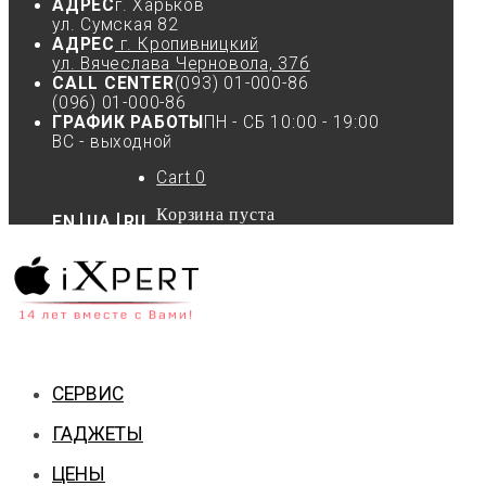
АДРЕС
г. Харьков
ул. Сумская 82
АДРЕС
г. Кропивницкий
ул. Вячеслава Черновола, 37б
CALL CENTER
(093) 01-000-86
(096) 01-000-86
ГРАФИК РАБОТЫ
ПН - СБ 10:00 - 19:00
ВС - выходной
Cart
0
Корзина пуста
EN
UA
RU
СЕРВИС
ГАДЖЕТЫ
ЦЕНЫ