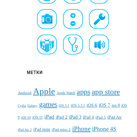
МЕТКИ
Apple
apps
app store
Android
Apple Watch
games
iOS 7
iOS 6
ios 8
iOS 5.1.1
iOS
Cydia
Galaxy
iOS 5.1
iPad
iPad 3
iPad 2
iPad 4
iPad 5
iPad Air
9
iOS 11
iOS 10
iPhone
iPhone 4S
iPad mini
iPad mini 2
iPad Air 2