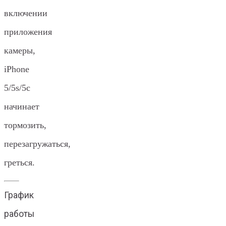
включении
приложения
камеры,
iPhone
5/5s/5c
начинает
тормозить,
перезагружаться,
греться.
График
работы