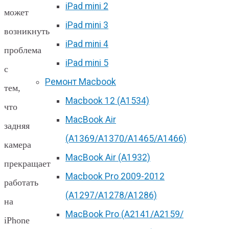
iPad mini 2
может
iPad mini 3
возникнуть
iPad mini 4
проблема
iPad mini 5
с
Ремонт Macbook
тем,
Macbook 12 (А1534)
что
MacBook Air
задняя
(A1369/A1370/A1465/A1466)
камера
MacBook Air (A1932)
прекращает
Macbook Pro 2009-2012
работать
(A1297/A1278/A1286)
на
MacBook Pro (А2141/А2159/
iPhone