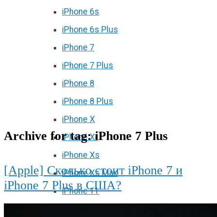
iPhone 6s
iPhone 6s Plus
iPhone 7
iPhone 7 Plus
iPhone 8
iPhone 8 Plus
iPhone X
Archive for tag: iPhone 7 Plus
iPhone Xr
iPhone Xs
[Apple] Сколько стоит iPhone 7 и
iPhone Xs Max
iPhone 7 Plus в США?
iPhone 11
iPhone 11 Pro