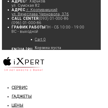
АДРЕС
г. Харьков
ул. Сумская 82
АДРЕС
г. Кропивницкий
ул. Вячеслава Черновола, 37б
CALL CENTER
(093) 01-000-86
(096) 01-000-86
ГРАФИК РАБОТЫ
ПН - СБ 10:00 - 19:00
ВС - выходной
Cart
0
Корзина пуста
EN
UA
RU
СЕРВИС
ГАДЖЕТЫ
ЦЕНЫ