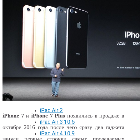
iPhone 11 Pro Max
iPhone 12 mini
iPhone 12
iPhone 12 Pro
iPhone 12 Pro Max
Ремонт iPad
iPad 2
iPad 3/4
iPad Air
iPad Air 2
iPhone 7
и
iPhone 7 Plus
появились в продаже в
iPad Air 3 10.5
октябре 2016 года после чего сразу два гаджета
iPad Air 4 10.9
заняли первые строчки самых продаваемых