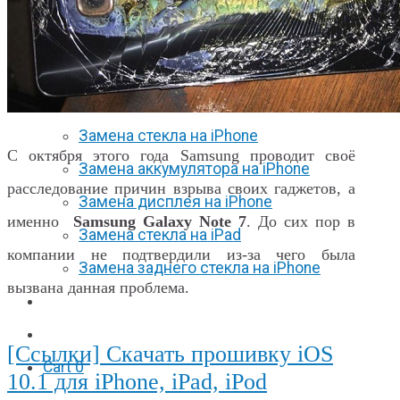
Apple Watch S6
Apple Watch SE
Отзывы
Акции
Замена стекла на iPhone
С октября этого года Samsung проводит своё
Замена аккумулятора на iPhone
расследование причин взрыва своих гаджетов, а
Замена дисплея на iPhone
именно
Samsung Galaxy Note 7
. До сих пор в
Замена стекла на iPad
компании не подтвердили из-за чего была
Замена заднего стекла на iPhone
вызвана данная проблема.
Вакансии
F.A.Q
[Ссылки] Скачать прошивку iOS
Cart
0
10.1 для iPhone, iPad, iPod