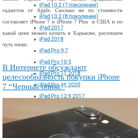
iPad 10.2 (7 поколение)
гаджетов от Apple. Сколько же по стоимости
iPad 10.2 (8 поколение)
составляет iPhone 7 и iPhone 7 Plus в США и по
iPad 2017
какой цене можно купить в Харькове, распишем
iPad 2018
чуть ниже.
iPad Pro 9.7
iPad Pro 10.5
В Интернете обсуждают
iPad Pro 11 2018
целесообразность покупки iPhone
iPad Pro 11 2020
7 “Черный оникс”
iPad Pro 12.9 2017
iPad Pro 12.9 2018
iPad Pro 12.9 2020
iPad mini