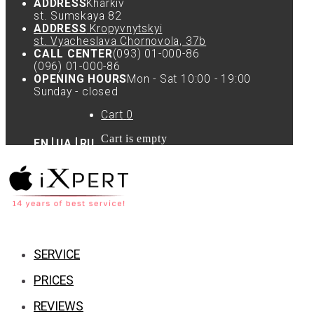
ADDRESS
Kharkiv
st. Sumskaya 82
ADDRESS
Kropyvnytskyi
st. Vyacheslava Chornovola, 37b
CALL CENTER
(093) 01-000-86
(096) 01-000-86
OPENING HOURS
Mon - Sat 10:00 - 19:00
Sunday - closed
Cart
0
Cart is empty
EN
UA
RU
SERVICE
PRICES
REVIEWS