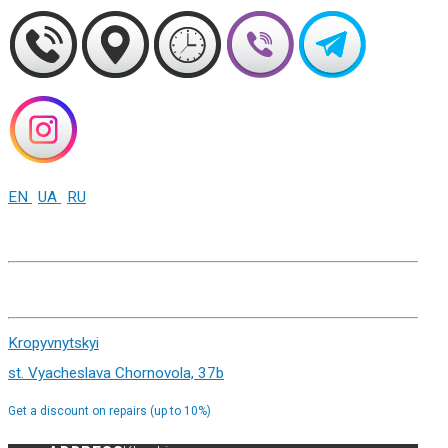
EN
UA
RU
+38 (093) 01-000-86
Kharkiv st. Sumskaya 82
Kropyvnytskyi
st. Vyacheslava Chornovola, 37b
Get a discount on repairs (up to 10%)