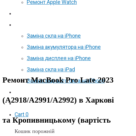
Ремонт Apple Watch
Відгуки
Акції
Заміна скла на iPhone
Заміна акумулятора на iPhone
Заміна дисплея на iPhone
Заміна скла на iPad
Ремонт MacBook Pro Late 2023
Заміна заднього скла на iPhone
Партнерам
(A2918/A2991/A2992) в Харкові
F.A.Q
Cart
0
та Кропивницькому (вартість
Кошик порожній