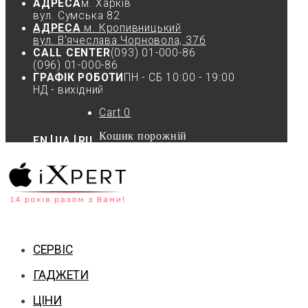
АДРЕСА
м. Харків
вул. Cумська 82
АДРЕСА
м. Кропивницький
вул. В'ячеслава Чорновола, 37б
CALL CENTER
(093) 01-000-86
(096) 01-000-86
ГРАФІК РОБОТИ
ПН - СБ 10:00 - 19:00
НД - вихідний
Cart
0
Кошик порожній
EN
UA
RU
СЕРВІС
ГАДЖЕТИ
ЦІНИ