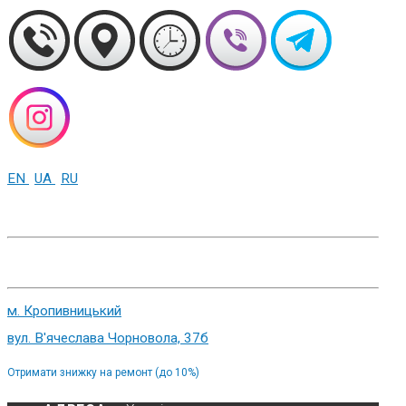
EN
UA
RU
+38 (093) 01-000-86
м. Харків, вул. Cумська 82
м. Кропивницький
вул. В'ячеслава Чорновола, 37б
Отримати знижку на ремонт (до 10%)