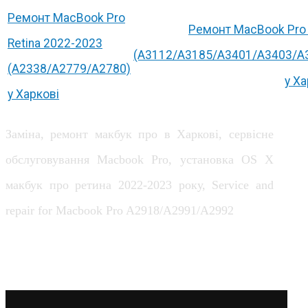
Ремонт MacBook Pro
Ремонт MacBook Pro
Retina 2022-2023
(A3112/A3185/A3401/A3403/A
(A2338/A2779/A2780)
у Ха
у Харкові
Заміна, ремонт макбук про в Харкові, сервісне
обслуговування Macbook Pro, установка OS X
макбук про ретина 2022-2023 року, Service and
repair for Macbook Pro A2918/A2991/A2992