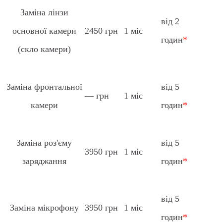
Заміна лінзи
від 2
основної камери
2450 грн
1 міс
годин
*
(скло камери)
Заміна фронтальної
від 5
— грн
1 міс
камери
годин
*
Заміна роз'єму
від 5
3950 грн
1 міс
заряджання
годин
*
від 5
Заміна мікрофону
3950 грн
1 міс
годин
*