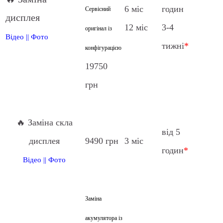
6 міс
годин
Сервісний
дисплея
12 міс
3-4
оригінал із
Відео
||
Фото
тижні
*
конфігурацією
19750
грн
🔥 Заміна скла
від 5
дисплея
9490 грн
3 міс
годин
*
Відео
||
Фото
Заміна
акумулятора із