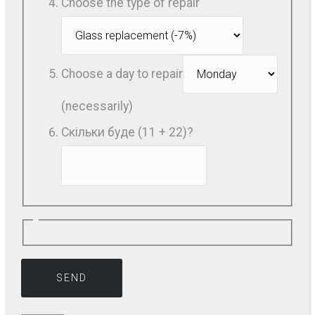
Choose the type of repair
Choose a day to repair
(necessarily)
Скільки буде (11 + 22)?