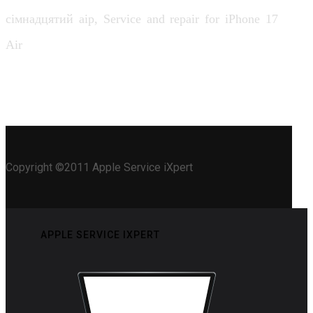
сімнадцятий аір, Service and repair for iPhone 17
Air
Copyright ©2011 Apple Service iXpert
APPLE SERVICE IXPERT