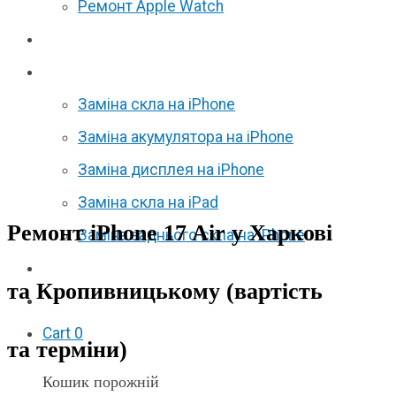
Ремонт Apple Watch
Відгуки
Акції
Заміна скла на iPhone
Заміна акумулятора на iPhone
Заміна дисплея на iPhone
Заміна скла на iPad
Ремонт iPhone 17 Air у Харкові
Заміна заднього скла на iPhone
Партнерам
та Кропивницькому (вартість
F.A.Q
Cart
0
та терміни)
Кошик порожній