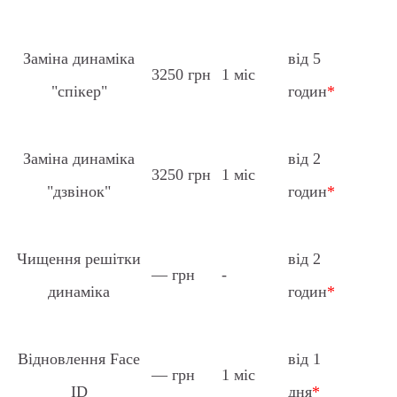
Заміна динаміка
від 5
3250 грн
1 міс
"спікер"
годин
*
Заміна динаміка
від 2
3250 грн
1 міс
"дзвінок"
годин
*
Чищення решітки
від 2
— грн
-
динаміка
годин
*
Відновлення Face
від 1
— грн
1 міс
ID
дня
*