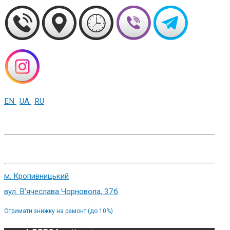
EN
UA
RU
+38 (093) 01-000-86
м. Харків, вул. Cумська 82
м. Кропивницький
вул. В'ячеслава Чорновола, 37б
Отримати знижку на ремонт (до 10%)