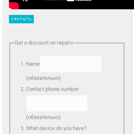
ЗАКРЫТЬ
Get a discount on repairs
Name
(обязательно)
Contact phone number
(обязательно)
What device do you have?