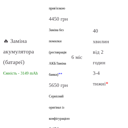
прив'язкою
4450 грн
Заміна без
40
🔥 Заміна
хвилин
помилки
акумулятора
від 2
(реставрація
6 міс
(батареї)
годин
АКБ/Заміна
3-4
Ємність - 3149 mAh
**
банки)
тижні
*
5650 грн
Сервісний
оригінал із
конфігурацією