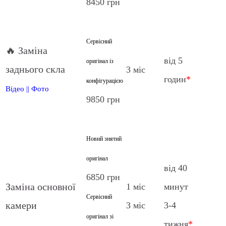
8450 грн
Сервісний
🔥 Заміна
від 5
оригінал із
заднього скла
3 міс
годин
*
конфігурацією
Відео
||
Фото
9850 грн
Новий знятий
оригінал
від 40
6850 грн
Заміна основної
1 міс
минут
Сервісний
камери
3 міс
3-4
оригінал зі
тижня
*