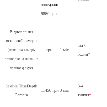
конфігурацією
9850 грн
Відновлення
основної камери
від 6
— грн
1 міс
(плями на камері,
годин
*
пошкоджена лінза, не
працює фокус)
Заміна TrueDepth
3-4
11450 грн
3 міс
Camera
тижня
*