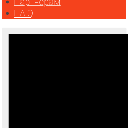
Партнерам
F.A.Q