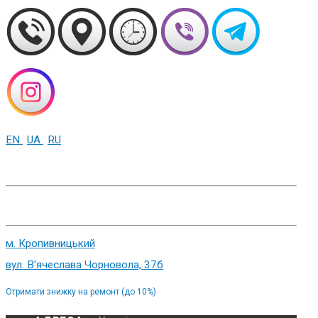
EN
UA
RU
+38 (093) 01-000-86
м. Харків, вул. Cумська 82
м. Кропивницький
вул. В'ячеслава Чорновола, 37б
Отримати знижку на ремонт (до 10%)