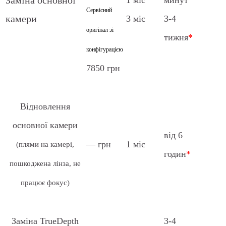
Заміна основної
Сервісний
камери
3 міс
3-4
оригінал зі
тижня
*
конфігурацією
7850 грн
Відновлення
основної камери
від 6
— грн
1 міс
(плями на камері,
годин
*
пошкоджена лінза, не
працює фокус)
Заміна TrueDepth
3-4