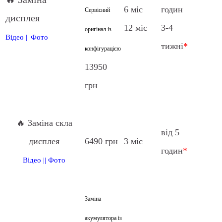
6 міс
годин
Сервісний
дисплея
12 міс
3-4
оригінал із
Відео
||
Фото
тижні
*
конфігурацією
13950
грн
🔥 Заміна скла
від 5
дисплея
6490 грн
3 міс
годин
*
Відео
||
Фото
Заміна
акумулятора із