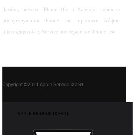
Заміна, ремонт iPhone 16e в Харкові, сервісне
обслуговування iPhone 16e, прошити Айфон
шістнадцятий е, Service and repair for iPhone 16e
Copyright ©2011 Apple Service iXpert
APPLE SERVICE IXPERT