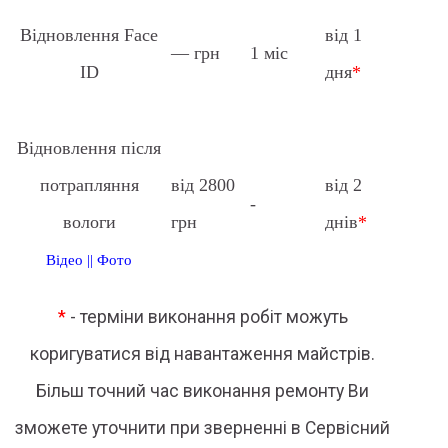
Відновлення Face
від 1
— грн
1 міс
ID
дня
*
Відновлення після
потрапляння
від 2800
від 2
-
вологи
грн
днів
*
Відео
||
Фото
*
- терміни виконання робіт можуть
коригуватися від навантаження майстрів.
Більш точний час виконання ремонту Ви
зможете уточнити при зверненні в Сервісний