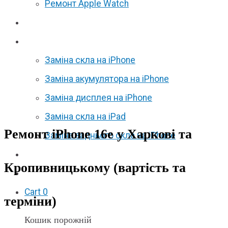
Ремонт Apple Watch
Відгуки
Акції
Заміна скла на iPhone
Заміна акумулятора на iPhone
Заміна дисплея на iPhone
Заміна скла на iPad
Ремонт iPhone 16e у Харкові та
Заміна заднього скла на iPhone
Партнерам
Кропивницькому (вартість та
F.A.Q
Cart
0
терміни)
Кошик порожній