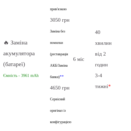
прив'язкою
3050 грн
Заміна без
40
🔥 Заміна
хвилин
помилки
акумулятора
від 2
(реставрація
6 міс
(батареї)
годин
АКБ/Заміна
3-4
Ємність - 3961 mAh
**
банки)
тижні
*
4650 грн
Сервісний
оригінал із
конфігурацією