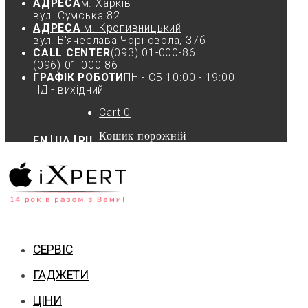
АДРЕСА
м. Харків
вул. Cумська 82
АДРЕСА
м. Кропивницький
вул. В'ячеслава Чорновола, 37б
CALL CENTER
(093) 01-000-86
(096) 01-000-86
ГРАФІК РОБОТИ
ПН - СБ 10:00 - 19:00
НД - вихідний
Cart
0
Кошик порожній
EN
UA
RU
СЕРВІС
ГАДЖЕТИ
ЦІНИ