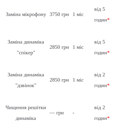
від 5
Заміна мікрофону
3750 грн
1 міс
годин
*
Заміна динаміка
від 5
2850 грн
1 міс
"спікер"
годин
*
Заміна динаміка
від 2
2850 грн
1 міс
"дзвінок"
годин
*
Чищення решітки
від 2
— грн
-
динаміка
годин
*