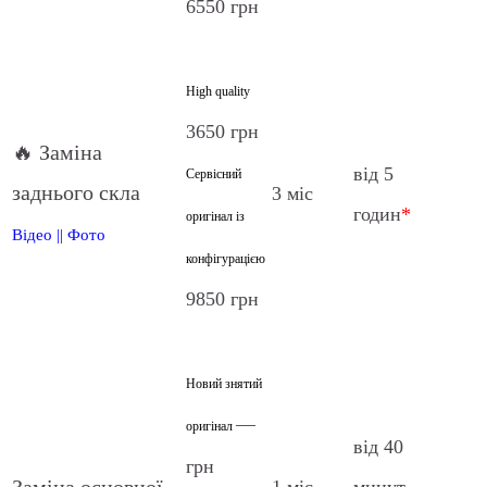
6550 грн
High quality
3650 грн
🔥 Заміна
від 5
Сервісний
заднього скла
3 міс
годин
*
оригінал із
Відео
||
Фото
конфігурацією
9850 грн
Новий знятий
—
оригінал
від 40
грн
1 міс
минут