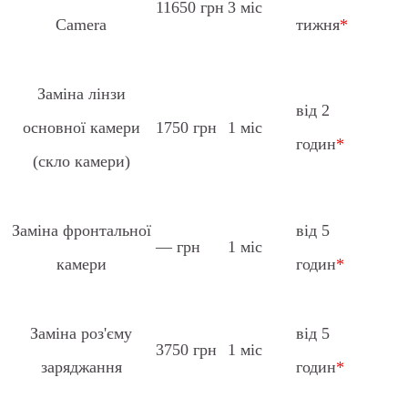
11650 грн
3 міс
Camera
тижня
*
Заміна лінзи
від 2
основної камери
1750 грн
1 міс
годин
*
(скло камери)
Заміна фронтальної
від 5
— грн
1 міс
камери
годин
*
Заміна роз'єму
від 5
3750 грн
1 міс
заряджання
годин
*